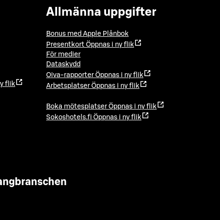
Allmänna uppgifter
Bonus med Apple Plånbok
Presentkort
Öppnas i ny flik
För medier
Dataskydd
Oiva-rapporter
Öppnas i ny flik
y flik
Arbetsplatser
Öppnas i ny flik
Boka mötesplatser
Öppnas i ny flik
Sokoshotels.fi
Öppnas i ny flik
urangbranschen