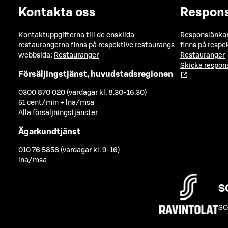
Kontakta oss
Respon
Kontaktuppgifterna till de enskilda
Responslänkarn
restaurangerna finns på respektive restaurangs
finns på respe
webbsida:
Restauranger
Restauranger
Skicka respo
Försäljingstjänst, huvudstadsregionen
0300 870 020 (vardagar kl. 8.30-16.30)
51 cent/min + lna/msa
Alla försäljningstjänster
Ägarkundtjänst
010 76 5858 (vardagar kl. 9-16)
lna/msa
S
SO