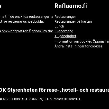
s
Raflaamo.fi
a till de enskilda restaurangerna
Restauranger
ktive restaurangs webbsida:
Restauranger på kartan
Lunch
ns om webbplatsen
Öppnas i ny flik
Evenemang
Tillgänglighet
Information om cookies
Öppnas i n
Ändra inställningar för cookies
OK Styrenheten för rese-, hotell- och resta
K PB 1 00088 S-GRUPPEN
,
FO-nummer 0116323-1