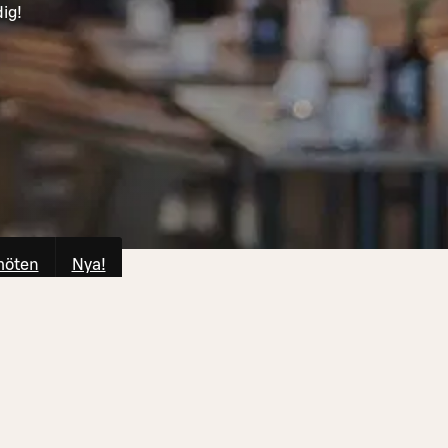
ig!
möten
Nya!