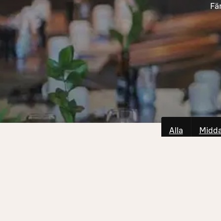
Fä
Alla
Midd