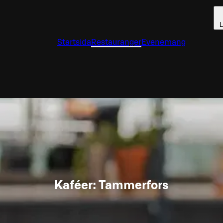
L
Startsida
Restauranger
Evenemang
Kaféer: Tammerfors