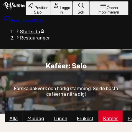
Gå till huvudinnehållet
Position
Logga
Öppna
Salo
in
Sök
mobilmenyn
Boka bord
Salo
Startsida
Restauranger
Kaféer: Salo
Färska bakverk och härlig stämning. Se de bästa
caféerna nära dig!
Alla
Middag
Lunch
Frukost
Kaféer
P