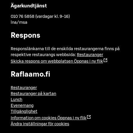
Ägarkundtjänst
010 76 5858 (vardagar kl. 9-16)
lna/msa
Respons
Responslänkarna till de enskilda restaurangerna finns på
respektive restaurangs webbsida:
Restauranger
Skicka respons om webbplatsen
Öppnas i ny flik
Raflaamo.fi
Restauranger
Restauranger på kartan
Lunch
Evenemang
Tillgänglighet
Information om cookies
Öppnas i ny flik
Ändra inställningar för cookies