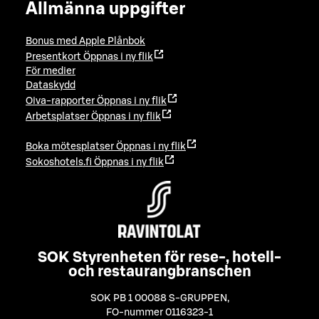
Allmänna uppgifter
Bonus med Apple Plånbok
Presentkort
Öppnas i ny flik
För medier
Dataskydd
Oiva-rapporter
Öppnas i ny flik
Arbetsplatser
Öppnas i ny flik
Boka mötesplatser
Öppnas i ny flik
Sokoshotels.fi
Öppnas i ny flik
SOK Styrenheten för rese-, hotell-
och restaurangbranschen
SOK PB 1 00088 S-GRUPPEN
,
FO-nummer 0116323-1