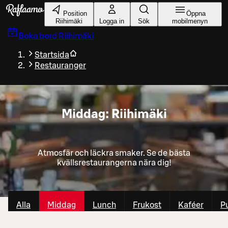
Gå till huvudinnehållet
Position
Öppna
Riihimäki
Logga in
Sök
mobilmenyn
Boka bord
Riihimäki
Startsida
Restauranger
Middag: Riihimäki
Atmosfär och läckra smaker. Se de bästa
kvällsrestaurangerna nära dig!
Alla
Middag
Lunch
Frukost
Kaféer
P