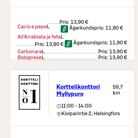
Pris:
13,90 €
Cacio e pepe
L
Ägarkundspris:
11,90 €
All'Arrabiata ja feta
L
Ägarkundspris:
11,90 €
Pris:
13,90 €
Carbonara
L
Pris:
13,90 €
Bolognese
L
Pris:
13,90 €
Kana ja pinaatti
L
Pris:
13,90 €
Lounassalaatti
Pris:
13,90 €
Hanavirvoitusjuoma 0,4 l
Korttelikonttori
59,7
km
Myllypuro
11:00 - 14:00
Kiviparintie 2,
Helsingfors