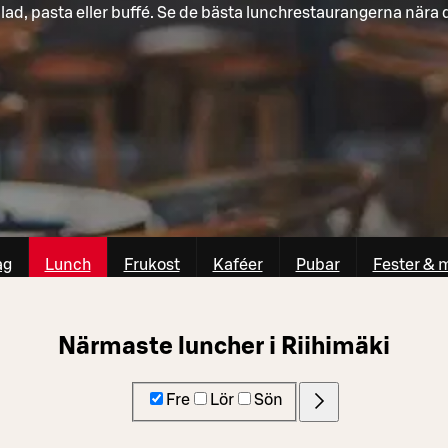
lad, pasta eller buffé. Se de bästa lunchrestaurangerna nära 
ag
Lunch
Frukost
Kaféer
Pubar
Fester & 
Närmaste luncher i Riihimäki
Fre
Lör
Sön