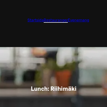
Startsida
Restauranger
Evenemang
Lunch: Riihimäki