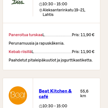
10:30 - 15:00
Aleksanterinkatu 19-21,
Lahtis
Paneroitua turskaa
L
Pris:
11,90 €
Perunamuusia ja rapuskåkenia.
Kebab riisillä
L
Pris:
11,90 €
Paahdetut pitaleipäkuutiot ja jogurttikastiketta.
Beat Kitchen &
55,6
km
café
10:30 - 15:00