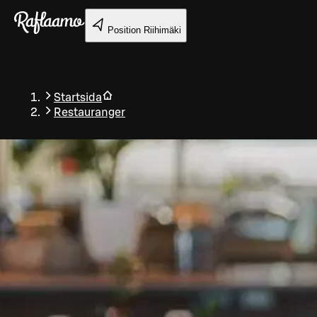
Gå till huvudinnehållet
Position
Riihimäki
Startsida
Restauranger