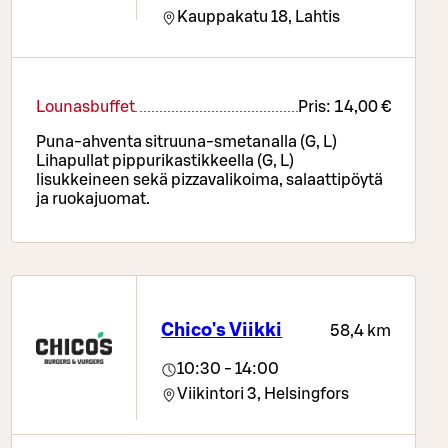
Kauppakatu 18,
Lahtis
Lounasbuffet
Pris:
14,00 €
Puna-ahventa sitruuna-smetanalla (G, L)
Lihapullat pippurikastikkeella (G, L)
lisukkeineen sekä pizzavalikoima, salaattipöytä
ja ruokajuomat.
Chico's Viikki
58,4 km
10:30 - 14:00
Viikintori 3,
Helsingfors