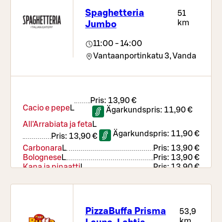
Spaghetteria
51
km
Jumbo
11:00 - 14:00
Vantaanportinkatu 3,
Vanda
Pris:
13,90 €
Cacio e pepe
L
Ägarkundspris:
11,90 €
All'Arrabiata ja feta
L
Ägarkundspris:
11,90 €
Pris:
13,90 €
Carbonara
L
Pris:
13,90 €
Bolognese
L
Pris:
13,90 €
Kana ja pinaatti
L
Pris:
13,90 €
Lounassalaatti
Pris:
13,90 €
Hanavirvoitusjuoma 0,4 l
PizzaBuffa Prisma
53,9
km