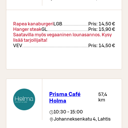
kaffe eller te.
Rapea kanaburgeri
L
GB
Pris:
14,50 €
Hanger steak
G
L
Pris:
15,90 €
Saatavilla myös vegaaninen lounasannos. Kysy
lisää tarjoilijalta!
VE
V
Pris:
14,50 €
Prisma Café
57,4
km
Holma
10:30 - 15:00
Johanneksenkatu 4,
Lahtis