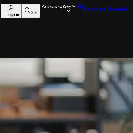
Boka bord
Riihimäki
Sök
Logga in