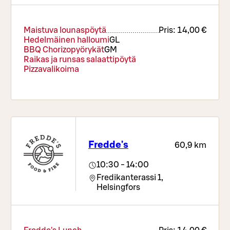
Maistuva lounaspöytä
Pris:
14,00 €
Hedelmäinen halloumi
G
L
BBQ Chorizopyörykät
G
M
Raikas ja runsas salaattipöytä
Pizzavalikoima
Fredde's
60,9 km
10:30 - 14:00
Fredikanterassi 1,
Helsingfors