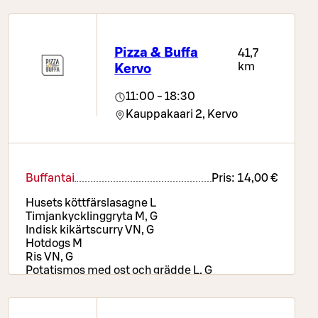
Pizza & Buffa
41,7
km
Kervo
11:00 - 18:30
Kauppakaari 2,
Kervo
Buffantai
Pris:
14,00 €
Husets köttfärslasagne L
Timjankycklinggryta M, G
Indisk kikärtscurry VN, G
Hotdogs M
Ris VN, G
Potatismos med ost och grädde L, G
Rostad sötpotatis & morot VN, G
Pizzabord, sallads- och brödbuffé, drycker samt
kaffe eller te