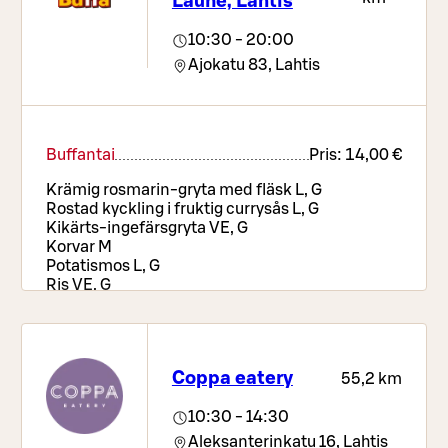
Laune, Lahtis
10:30 - 20:00
Ajokatu 83,
Lahtis
Buffantai
Pris:
14,00 €
Krämig rosmarin-gryta med fläsk L, G
Rostad kyckling i fruktig currysås L, G
Kikärts-ingefärsgryta VE, G
Korvar M
Potatismos L, G
Ris VE, G
Rostad sötpotatis & morot VE, G
Pizzabord, sallads- och brödbuffé, drycker samt
kaffe eller te
Coppa eatery
Salladsbuffé
Pris:
9,90 €
55,2 km
Mångsidigt, färskt och fräscht salladsbord. I
10:30 - 14:30
priset ingår även bröd och måltidsdryck samt
Aleksanterinkatu 16,
Lahtis