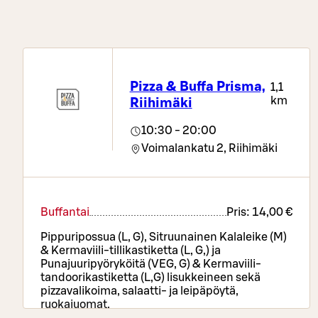
Pizza & Buffa Prisma,
1,1
km
Riihimäki
10:30 - 20:00
Voimalankatu 2,
Riihimäki
Buffantai
Pris:
14,00 €
Pippuripossua (L, G), Sitruunainen Kalaleike (M)
& Kermaviili-tillikastiketta (L, G,) ja
Punajuuripyöryköitä (VEG, G) & Kermaviili-
tandoorikastiketta (L,G) lisukkeineen sekä
pizzavalikoima, salaatti- ja leipäpöytä,
ruokajuomat.