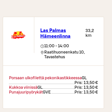
Las Palmas
33,2
km
Hämeenlinna
11:00 - 14:00
Raatihuoneenkatu 10,
Tavastehus
Porsaan ulkofilettä pekonikastikkeessa
G
L
Pris:
13,50 €
Kukkoa viinissä
G
L
Pris:
13,50 €
Punajuuripyörykät
G
VE
Pris:
13,50 €