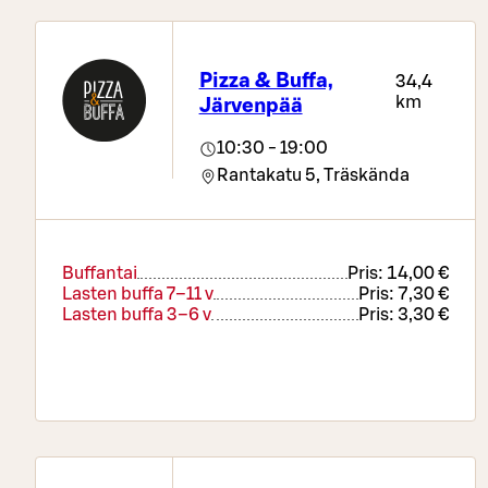
Salaattibuffa
Pris:
9,90 €
Salaattibuffa on monipuolinen raikas ja kevyt
kokonaisuus, joka tarjoaa vaihtoehdon
Pizza & Buffa,
34,4
kevyempään herkutteluun. Hintaan sisältyy
km
Järvenpää
runsas salaattipöytä, lämmin kasvis, leipä,
ruokajuomat ja kahvi tai tee.
10:30 - 19:00
Rantakatu 5,
Träskända
Buffantai
Pris:
14,00 €
Lasten buffa 7–11 v
Pris:
7,30 €
Lasten buffa 3–6 v
Pris:
3,30 €