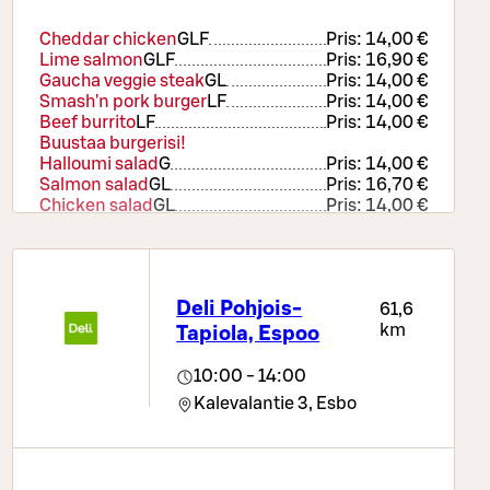
Cheddar chicken
G
LF
Pris:
14,00 €
Lime salmon
G
LF
Pris:
16,90 €
Gaucha veggie steak
G
L
Pris:
14,00 €
Smash'n pork burger
LF
Pris:
14,00 €
Beef burrito
LF
Pris:
14,00 €
Buustaa burgerisi!
Halloumi salad
G
Pris:
14,00 €
Salmon salad
G
L
Pris:
16,70 €
Chicken salad
G
L
Pris:
14,00 €
Veggie burrito
LF
Pris:
14,00 €
Deli Pohjois-
61,6
km
Tapiola, Espoo
10:00 - 14:00
Kalevalantie 3,
Esbo