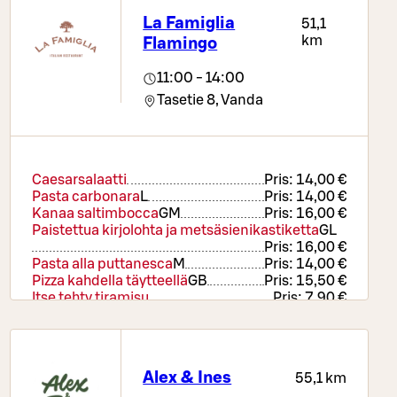
La Famiglia
51,1
km
Flamingo
11:00 - 14:00
Tasetie 8,
Vanda
Caesarsalaatti
Pris:
14,00 €
Pasta carbonara
L
Pris:
14,00 €
Kanaa saltimbocca
G
M
Pris:
16,00 €
Paistettua kirjolohta ja metsäsienikastiketta
G
L
Pris:
16,00 €
Pasta alla puttanesca
M
Pris:
14,00 €
Pizza kahdella täytteellä
GB
Pris:
15,50 €
Itse tehty tiramisu
Pris:
7,90 €
La Famiglia Italian Sodas
Pris:
4,90 €
Alex & Ines
55,1 km