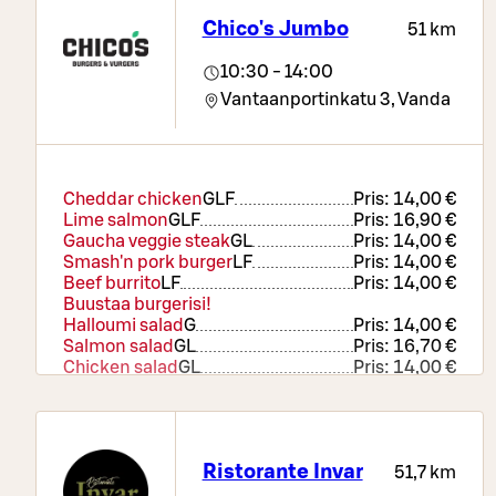
Chico's Jumbo
51 km
10:30 - 14:00
Vantaanportinkatu 3,
Vanda
Cheddar chicken
G
LF
Pris:
14,00 €
Lime salmon
G
LF
Pris:
16,90 €
Gaucha veggie steak
G
L
Pris:
14,00 €
Smash'n pork burger
LF
Pris:
14,00 €
Beef burrito
LF
Pris:
14,00 €
Buustaa burgerisi!
Halloumi salad
G
Pris:
14,00 €
Salmon salad
G
L
Pris:
16,70 €
Chicken salad
G
L
Pris:
14,00 €
Veggie burrito
LF
Pris:
14,00 €
Ristorante Invar
51,7 km