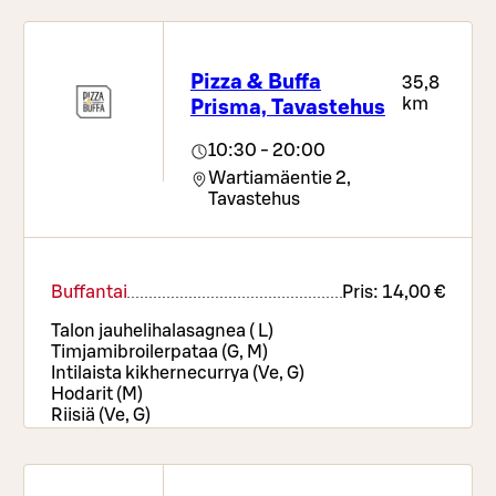
Pizza & Buffa
35,8
km
Prisma, Tavastehus
10:30 - 20:00
Wartiamäentie 2,
Tavastehus
Buffantai
Pris:
14,00 €
Talon jauhelihalasagnea ( L)
Timjamibroilerpataa (G, M)
Intilaista kikhernecurrya (Ve, G)
Hodarit (M)
Riisiä (Ve, G)
Juustokermaperunoita (G, L)
Paahdettua bataattia ja porkkanaa (Ve, G)