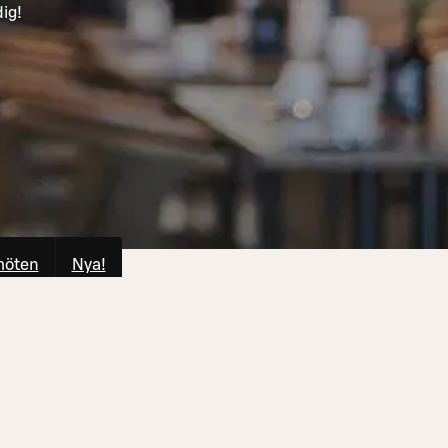
dig!
möten
Nya!