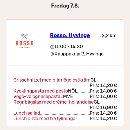
Fredag 7.8.
Rosso, Hyvinge
13,2 km
11:00 - 14:30
Kauppakuja 2,
Hyvinge
Grisschnitzel med blåmögelostkräm
G
L
Pris:
14,20 €
Kycklingpasta med pesto
NÖ
L
Pris:
14,00 €
Vego-volognesepasta
L
M
VE
Pris:
14,00 €
Regnbågslax med crème-hollandaise
G
L
Pris:
16,90 €
Lunch sallad
Pris:
14,20 €
Lunch pizza med tre fyllningar
Pris:
14,20 €