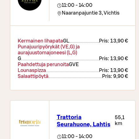
11:00 - 14:00
Naaranpajuntie 3,
Vichtis
Kermainen lihapata
G
L
Pris:
13,90 €
Punajuuripyörykät (VE,G) ja
aurajuustomajoneesi (L,G)
G
Pris:
13,90 €
Paahdettuja perunoita
G
VE
Lounaspizza
Pris:
13,90 €
Salaattipöytä
Pris:
9,90 €
Trattoria
55,1
km
Seurahuone, Lahtis
11:00 - 14:00