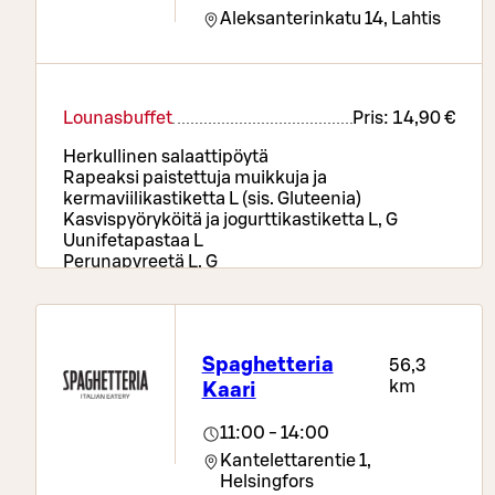
Aleksanterinkatu 14,
Lahtis
Lounasbuffet
Pris:
14,90 €
Herkullinen salaattipöytä
Rapeaksi paistettuja muikkuja ja
kermaviilikastiketta L (sis. Gluteenia)
Kasvispyöryköitä ja jogurttikastiketta L, G
Uunifetapastaa L
Perunapyreetä L, G
Kahvi/tee ja pientä makeaa
Spaghetteria
56,3
km
Kaari
11:00 - 14:00
Kantelettarentie 1,
Helsingfors