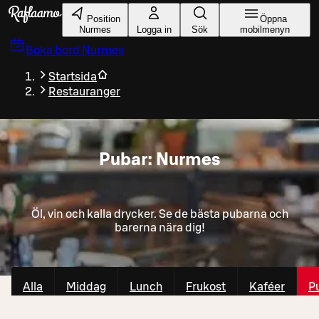
Gå till huvudinnehållet
Position
Öppna
Nurmes
Logga in
Sök
mobilmenyn
Boka bord
Nurmes
Startsida
Restauranger
Pubar: Nurmes
Öl, vin och kalla drycker. Se de bästa pubarna och
barerna nära dig!
Alla
Middag
Lunch
Frukost
Kaféer
P