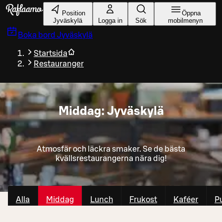
Gå till huvudinnehållet
Position
Öppna
Jyväskylä
Logga in
Sök
mobilmenyn
Boka bord
Jyväskylä
Startsida
Restauranger
Middag: Jyväskylä
Atmosfär och läckra smaker. Se de bästa
kvällsrestaurangerna nära dig!
Alla
Middag
Lunch
Frukost
Kaféer
P