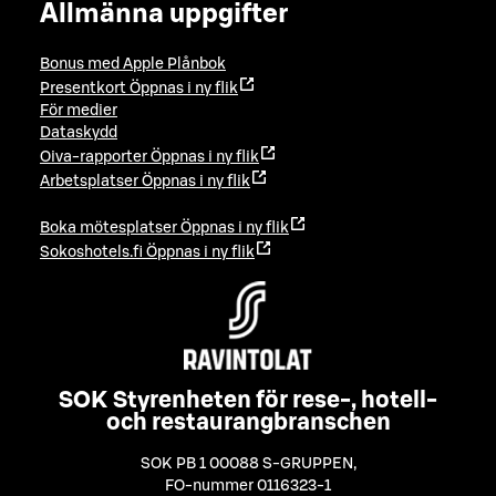
Allmänna uppgifter
Bonus med Apple Plånbok
Presentkort
Öppnas i ny flik
För medier
Dataskydd
Oiva-rapporter
Öppnas i ny flik
Arbetsplatser
Öppnas i ny flik
Boka mötesplatser
Öppnas i ny flik
Sokoshotels.fi
Öppnas i ny flik
SOK Styrenheten för rese-, hotell-
och restaurangbranschen
SOK PB 1 00088 S-GRUPPEN
,
FO-nummer 0116323-1