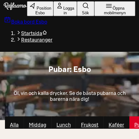
Gå till huvudinnehållet
Position
Logga
Öppna
Esbo
in
Sök
mobilmenyn
Boka bord
Esbo
Startsida
Restauranger
Pubar: Esbo
Öl, vin och kalla drycker. Se de bästa pubarna och
barerna nära dig!
Alla
Middag
Lunch
Frukost
Kaféer
P