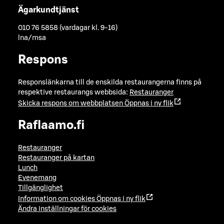
Ägarkundtjänst
010 76 5858 (vardagar kl. 9-16)
lna/msa
Respons
Responslänkarna till de enskilda restaurangerna finns på
respektive restaurangs webbsida:
Restauranger
Skicka respons om webbplatsen
Öppnas i ny flik
Raflaamo.fi
Restauranger
Restauranger på kartan
Lunch
Evenemang
Tillgänglighet
Information om cookies
Öppnas i ny flik
Ändra inställningar för cookies