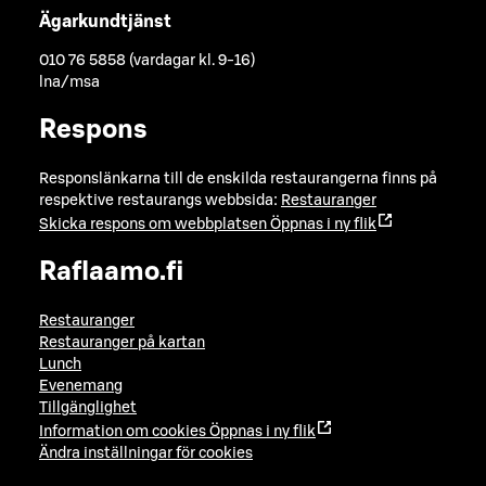
Ägarkundtjänst
010 76 5858 (vardagar kl. 9-16)
lna/msa
Respons
Responslänkarna till de enskilda restaurangerna finns på
respektive restaurangs webbsida:
Restauranger
Skicka respons om webbplatsen
Öppnas i ny flik
Raflaamo.fi
Restauranger
Restauranger på kartan
Lunch
Evenemang
Tillgänglighet
Information om cookies
Öppnas i ny flik
Ändra inställningar för cookies