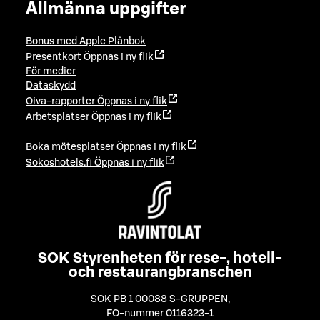
Allmänna uppgifter
Bonus med Apple Plånbok
Presentkort
Öppnas i ny flik
För medier
Dataskydd
Oiva-rapporter
Öppnas i ny flik
Arbetsplatser
Öppnas i ny flik
Boka mötesplatser
Öppnas i ny flik
Sokoshotels.fi
Öppnas i ny flik
SOK Styrenheten för rese-, hotell-
och restaurangbranschen
SOK PB 1 00088 S-GRUPPEN
,
FO-nummer 0116323-1