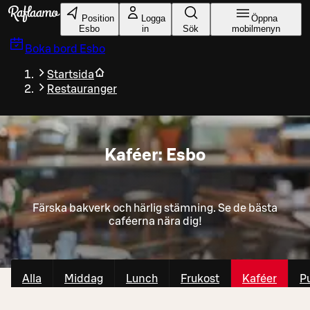
Gå till huvudinnehållet
Position
Logga
Öppna
Esbo
in
Sök
mobilmenyn
Boka bord
Esbo
Startsida
Restauranger
Kaféer: Esbo
Färska bakverk och härlig stämning. Se de bästa
caféerna nära dig!
Alla
Middag
Lunch
Frukost
Kaféer
P