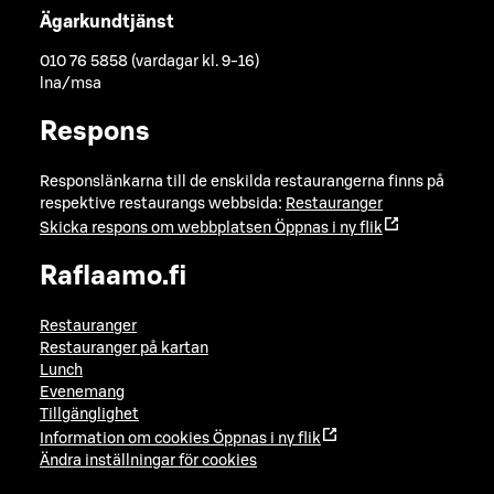
Ägarkundtjänst
010 76 5858 (vardagar kl. 9-16)
lna/msa
Respons
Responslänkarna till de enskilda restaurangerna finns på
respektive restaurangs webbsida:
Restauranger
Skicka respons om webbplatsen
Öppnas i ny flik
Raflaamo.fi
Restauranger
Restauranger på kartan
Lunch
Evenemang
Tillgänglighet
Information om cookies
Öppnas i ny flik
Ändra inställningar för cookies