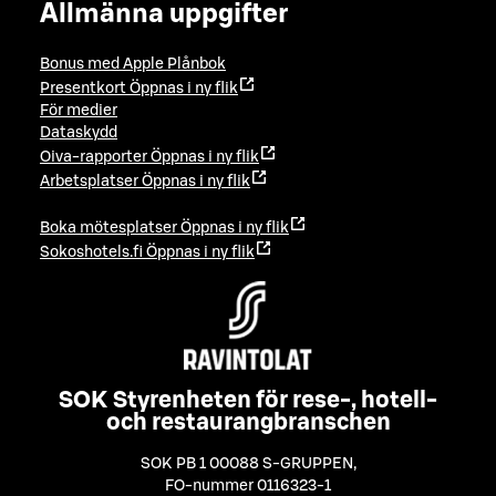
Allmänna uppgifter
Bonus med Apple Plånbok
Presentkort
Öppnas i ny flik
För medier
Dataskydd
Oiva-rapporter
Öppnas i ny flik
Arbetsplatser
Öppnas i ny flik
Boka mötesplatser
Öppnas i ny flik
Sokoshotels.fi
Öppnas i ny flik
SOK Styrenheten för rese-, hotell-
och restaurangbranschen
SOK PB 1 00088 S-GRUPPEN
,
FO-nummer 0116323-1