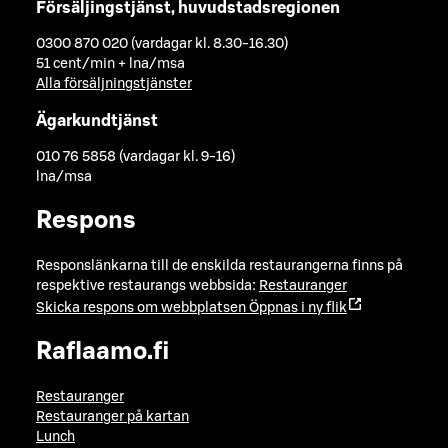
Försäljingstjänst, huvudstadsregionen
0300 870 020 (vardagar kl. 8.30-16.30)
51 cent/min + lna/msa
Alla försäljningstjänster
Ägarkundtjänst
010 76 5858 (vardagar kl. 9-16)
lna/msa
Respons
Responslänkarna till de enskilda restaurangerna finns på
respektive restaurangs webbsida:
Restauranger
Skicka respons om webbplatsen
Öppnas i ny flik
Raflaamo.fi
Restauranger
Restauranger på kartan
Lunch