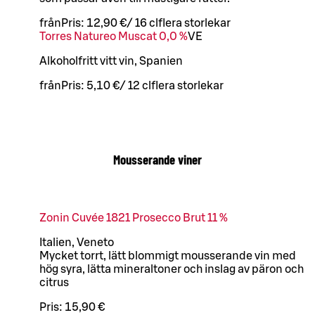
från
Pris:
12,90 €
/
16 cl
flera storlekar
Torres Natureo Muscat 0,0 %
VE
Alkoholfritt vitt vin, Spanien
från
Pris:
5,10 €
/
12 cl
flera storlekar
Mousserande viner
Zonin Cuvée 1821 Prosecco Brut 11 %
Italien, Veneto
Mycket torrt, lätt blommigt mousserande vin med
hög syra, lätta mineraltoner och inslag av päron och
citrus
Pris:
15,90 €