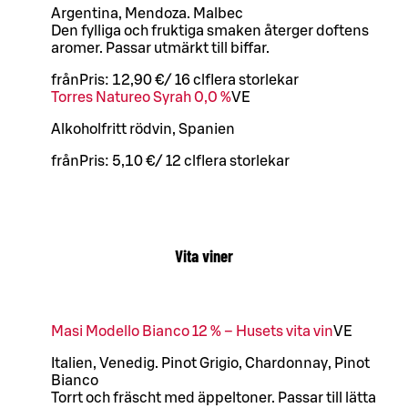
Argentina, Mendoza. Malbec
Den fylliga och fruktiga smaken återger doftens
aromer. Passar utmärkt till biffar.
från
Pris:
12,90 €
/
16 cl
flera storlekar
Torres Natureo Syrah 0,0 %
VE
Alkoholfritt rödvin, Spanien
från
Pris:
5,10 €
/
12 cl
flera storlekar
Vita viner
Masi Modello Bianco 12 % – Husets vita vin
VE
Italien, Venedig. Pinot Grigio, Chardonnay, Pinot
Bianco
Torrt och fräscht med äppeltoner. Passar till lätta