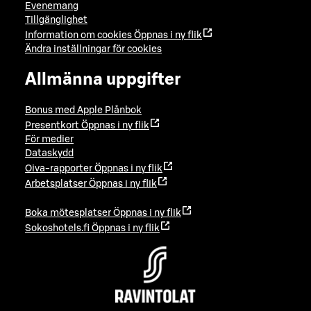
Evenemang
Tillgänglighet
Information om cookies
Öppnas i ny flik
Ändra inställningar för cookies
Allmänna uppgifter
Bonus med Apple Plånbok
Presentkort
Öppnas i ny flik
För medier
Dataskydd
Oiva-rapporter
Öppnas i ny flik
Arbetsplatser
Öppnas i ny flik
Boka mötesplatser
Öppnas i ny flik
Sokoshotels.fi
Öppnas i ny flik