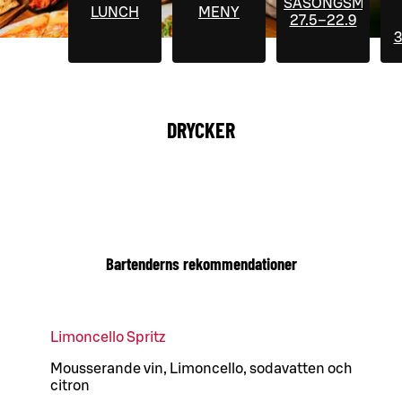
SÄSONGSMENYE
LUNCH
MENY
27.5–22.9
3
DRYCKER
Bartenderns rekommendationer
Limoncello Spritz
Mousserande vin, Limoncello, sodavatten och
citron