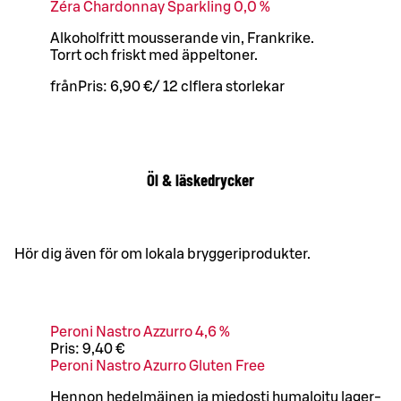
Zéra Chardonnay Sparkling 0,0 %
Alkoholfritt mousserande vin, Frankrike.
Torrt och friskt med äppeltoner.
från
Pris:
6,90 €
/
12 cl
flera storlekar
Öl & läskedrycker
Hör dig även för om lokala bryggeriprodukter.
Peroni Nastro Azzurro 4,6 %
Pris:
9,40 €
Peroni Nastro Azurro Gluten Free
Hennon hedelmäinen ja miedosti humaloitu lager-