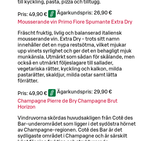
till kyckling, pasta, pizza och tilltugg.
Ägarkundspris:
26,90 €
Pris:
49,90 €
Mousserande vin Primo Fiore Spumante Extra Dry
Fräscht fruktig, livlig och balanserad italiensk
mousserande vin. Extra Dry - trots sitt namn
innehåller det en nypa restsötma, vilket mjukar
upp vinets syrlighet och ger det en behagligt mjuk
munkänsla. Utmärkt som sådan för skålande, men
också en utmärkt följeslagare till sallader,
vegetariska rätter, kyckling och kalkon, milda
pastarätter, skaldjur, milda ostar samt lätta
förrätter.
Ägarkundspris:
29,90 €
Pris:
49,90 €
Champagne Pierre de Bry Champagne Brut
Horizon
Vindruvorna skördas huvudsakligen från Cotê des
Bar-underområdet som ligger i det sydöstra hörnet
av Champagne-regionen. Cotê des Bar är det
sydligaste området i Champagne och är särskilt