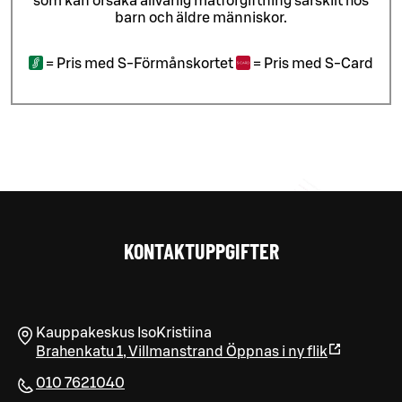
som kan orsaka allvarlig matförgiftning särskilt hos
barn och äldre människor.
=
Pris med S-Förmånskortet
=
Pris med S-Card
KONTAKTUPPGIFTER
Kauppakeskus IsoKristiina
Brahenkatu 1
,
Villmanstrand
Öppnas i ny flik
010 7621040