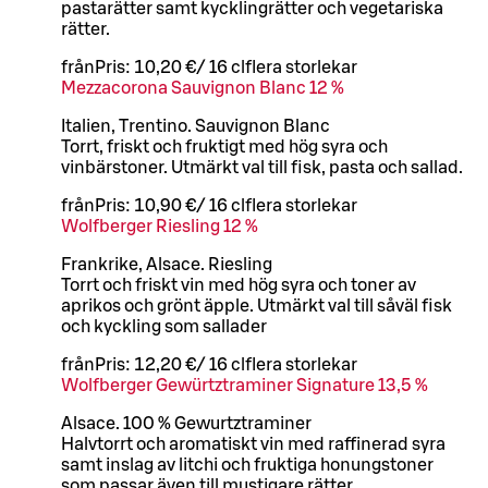
pastarätter samt kycklingrätter och vegetariska
rätter.
från
Pris:
10,20 €
/
16 cl
flera storlekar
Mezzacorona Sauvignon Blanc 12 %
Italien, Trentino. Sauvignon Blanc
Torrt, friskt och fruktigt med hög syra och
vinbärstoner. Utmärkt val till fisk, pasta och sallad.
från
Pris:
10,90 €
/
16 cl
flera storlekar
Wolfberger Riesling 12 %
Frankrike, Alsace. Riesling
Torrt och friskt vin med hög syra och toner av
aprikos och grönt äpple. Utmärkt val till såväl fisk
och kyckling som sallader
från
Pris:
12,20 €
/
16 cl
flera storlekar
Wolfberger Gewürtztraminer Signature 13,5 %
Alsace. 100 % Gewurtztraminer
Halvtorrt och aromatiskt vin med raffinerad syra
samt inslag av litchi och fruktiga honungstoner
som passar även till mustigare rätter.