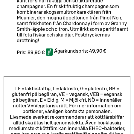
känt för sina fruktiga och strukturerade
champagner. En friskt fruktig champagne som
kombinerar skogssmultronkaraktären från
Meunier, den mogna äppeltonen från Pinot Noir,
samt friskheten från Chardonnay i form av Granny
Smith-äpple och citron. Utmärkt som aperitif samt
till feta fiskar och skaldjur. Festdryckernas
drottning!
Ägarkundspris:
49,90 €
Pris:
89,90 €
LF = laktosfattig, L = laktosfri, G = glutenfri, GB =
glutenfri på begäran, VE = vegansk, VEB = vegansk
på begäran, E = Eldig, M = Mjölkfri, NÖ = Innehåller
nötter V = Vegetarisk rätt. För mer information om
portioner, vänligen kontakta personalen.
Livsmedelsverket rekommenderar att köttfärsbiffar
alltid ska ätas helt genomstekta. Även högklassig
mediumstekt köttfärs kan innehålla EHEC-bakterier,