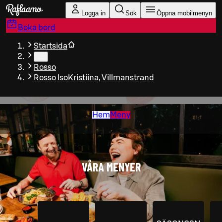
Gå till huvudinnehållet
Logga in
Sök
Öppna mobilmenyn
Boka bord
Startsida
…
Rosso
Rosso IsoKristiina, Villmanstrand
Hem
Meny
VÅRA MENYER