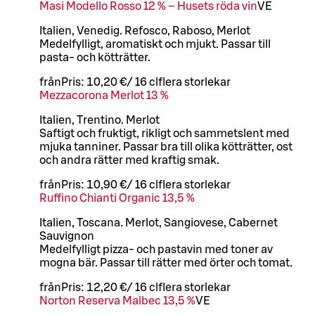
Masi Modello Rosso 12 % – Husets röda vin
VE
Italien, Venedig. Refosco, Raboso, Merlot
Medelfylligt, aromatiskt och mjukt. Passar till
pasta- och kötträtter.
från
Pris:
10,20 €
/
16 cl
flera storlekar
Mezzacorona Merlot 13 %
Italien, Trentino. Merlot
Saftigt och fruktigt, rikligt och sammetslent med
mjuka tanniner. Passar bra till olika kötträtter, ost
och andra rätter med kraftig smak.
från
Pris:
10,90 €
/
16 cl
flera storlekar
Ruffino Chianti Organic 13,5 %
Italien, Toscana. Merlot, Sangiovese, Cabernet
Sauvignon
Medelfylligt pizza- och pastavin med toner av
mogna bär. Passar till rätter med örter och tomat.
från
Pris:
12,20 €
/
16 cl
flera storlekar
Norton Reserva Malbec 13,5 %
VE