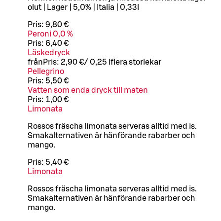
olut | Lager | 5,0% | Italia | 0,33l
Pris:
9,80 €
Peroni 0,0 %
Pris:
6,40 €
Läskedryck
från
Pris:
2,90 €
/
0,25 l
flera storlekar
Pellegrino
Pris:
5,50 €
Vatten som enda dryck till maten
Pris:
1,00 €
Limonata
Rossos fräscha limonata serveras alltid med is.
Smakalternativen är hänförande rabarber och
mango.
Pris:
5,40 €
Limonata
Rossos fräscha limonata serveras alltid med is.
Smakalternativen är hänförande rabarber och
mango.