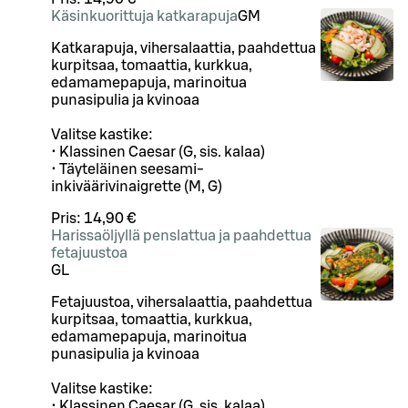
Käsinkuorittuja katkarapuja
G
M
Katkarapuja, vihersalaattia, paahdettua
kurpitsaa, tomaattia, kurkkua,
edamamepapuja, marinoitua
punasipulia ja kvinoaa
Valitse kastike:
• Klassinen Caesar (G, sis. kalaa)
• Täyteläinen seesami-
inkiväärivinaigrette (M, G)
Pris:
14,90 €
Harissaöljyllä penslattua ja paahdettua
fetajuustoa
G
L
Fetajuustoa, vihersalaattia, paahdettua
kurpitsaa, tomaattia, kurkkua,
edamamepapuja, marinoitua
punasipulia ja kvinoaa
Valitse kastike:
• Klassinen Caesar (G, sis. kalaa)