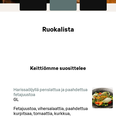
Ruokalista
Keittiömme suosittelee
Harissaöljyllä penslattua ja paahdettua
fetajuustoa
G
L
Fetajuustoa, vihersalaattia, paahdettua
kurpitsaa, tomaattia, kurkkua,