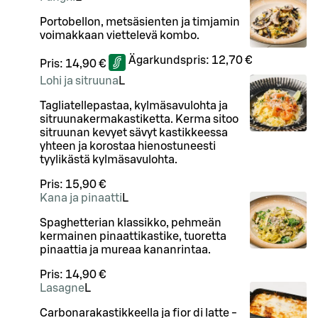
Portobellon, metsäsienten ja timjamin
voimakkaan viettelevä kombo.
Ägarkundspris:
12,70 €
Pris:
14,90 €
Lohi ja sitruuna
L
Tagliatellepastaa, kylmäsavulohta ja
sitruunakermakastiketta. Kerma sitoo
sitruunan kevyet sävyt kastikkeessa
yhteen ja korostaa hienostuneesti
tyylikästä kylmäsavulohta.
Pris:
15,90 €
Kana ja pinaatti
L
Spaghetterian klassikko, pehmeän
kermainen pinaattikastike, tuoretta
pinaattia ja mureaa kananrintaa.
Pris:
14,90 €
Lasagne
L
Carbonarakastikkeella ja fior di latte -