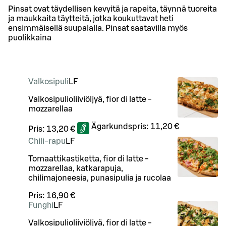
Pinsat ovat täydellisen kevyitä ja rapeita, täynnä tuoreita
ja maukkaita täytteitä, jotka koukuttavat heti
ensimmäisellä suupalalla. Pinsat saatavilla myös
puolikkaina
Valkosipuli
LF
Valkosipulioliiviöljyä, fior di latte -
mozzarellaa
Ägarkundspris:
11,20 €
Pris:
13,20 €
Chili-rapu
LF
Tomaattikastiketta, fior di latte -
mozzarellaa, katkarapuja,
chilimajoneesia, punasipulia ja rucolaa
Pris:
16,90 €
Funghi
LF
Valkosipulioliiviöljyä, fior di latte -