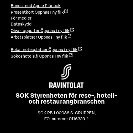
Bonus med Apple Plånbok
Presentkort
Öppnas i ny flik
För medier
Dataskydd
Oiva-rapporter
Öppnas i ny flik
Arbetsplatser
Öppnas i ny flik
Boka mötesplatser
Öppnas i ny flik
Sokoshotels.fi
Öppnas i ny flik
SOK Styrenheten för rese-, hotell-
och restaurangbranschen
SOK PB 1 00088 S-GRUPPEN
,
FO-nummer 0116323-1