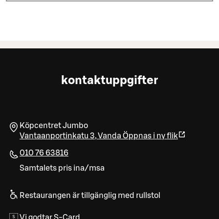
kontaktuppgifter
Köpcentret Jumbo
Vantaanportinkatu 3
,
Vanda
Öppnas i ny flik
010 76 63816
Samtalets pris ina/msa
Restaurangen är tillgänglig med rullstol
Vi godtar S-Card