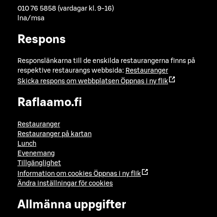
010 76 5858 (vardagar kl. 9-16)
lna/msa
Respons
Responslänkarna till de enskilda restaurangerna finns på
respektive restaurangs webbsida:
Restauranger
Skicka respons om webbplatsen
Öppnas i ny flik
Raflaamo.fi
Restauranger
Restauranger på kartan
Lunch
Evenemang
Tillgänglighet
Information om cookies
Öppnas i ny flik
Ändra inställningar för cookies
Allmänna uppgifter