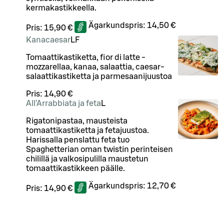
kermakastikkeella.
Ägarkundspris:
14,50 €
Pris:
15,90 €
Kanacaesar
LF
Tomaattikastiketta, fior di latte -
mozzarellaa, kanaa, salaattia, caesar-
salaattikastiketta ja parmesaanijuustoa
Pris:
14,90 €
All'Arrabbiata ja feta
L
Rigatonipastaa, mausteista
tomaattikastiketta ja fetajuustoa.
Harissalla penslattu feta tuo
Spaghetterian oman twistin perinteisen
chilillä ja valkosipulilla maustetun
tomaattikastikkeen päälle.
Ägarkundspris:
12,70 €
Pris:
14,90 €