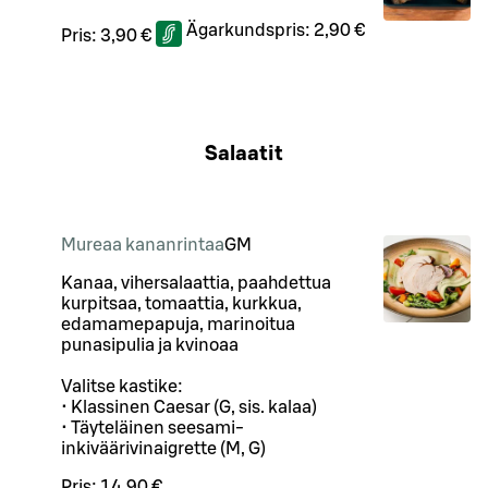
Ägarkundspris:
2,90 €
Pris:
3,90 €
Salaatit
Mureaa kananrintaa
G
M
Kanaa, vihersalaattia, paahdettua
kurpitsaa, tomaattia, kurkkua,
edamamepapuja, marinoitua
punasipulia ja kvinoaa
Valitse kastike:
• Klassinen Caesar (G, sis. kalaa)
• Täyteläinen seesami-
inkiväärivinaigrette (M, G)
Pris:
14,90 €