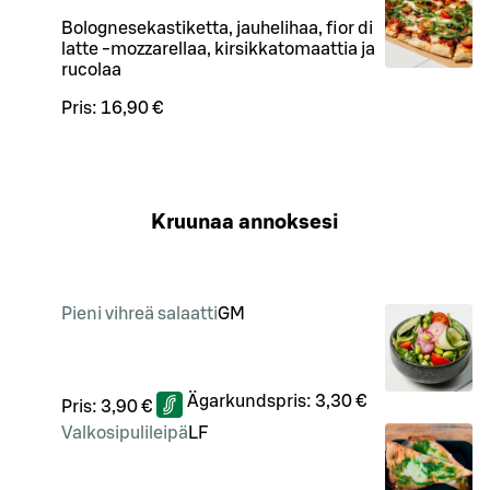
Bolognesekastiketta, jauhelihaa, fior di
latte -mozzarellaa, kirsikkatomaattia ja
rucolaa
Pris:
16,90 €
Kruunaa annoksesi
Pieni vihreä salaatti
G
M
Ägarkundspris:
3,30 €
Pris:
3,90 €
Valkosipulileipä
LF