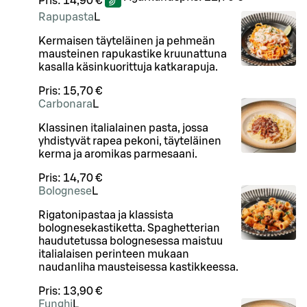
Pris:
14,90 €
Rapupasta
L
Kermaisen täyteläinen ja pehmeän
mausteinen rapukastike kruunattuna
kasalla käsinkuorittuja katkarapuja.
Pris:
15,70 €
Carbonara
L
Klassinen italialainen pasta, jossa
yhdistyvät rapea pekoni, täyteläinen
kerma ja aromikas parmesaani.
Pris:
14,70 €
Bolognese
L
Rigatonipastaa ja klassista
bolognesekastiketta. Spaghetterian
haudutetussa bolognesessa maistuu
italialaisen perinteen mukaan
naudanliha mausteisessa kastikkeessa.
Pris:
13,90 €
Funghi
L