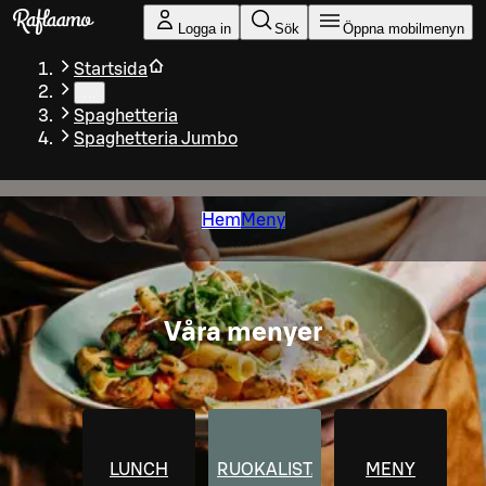
Gå till huvudinnehållet
Logga in
Sök
Öppna mobilmenyn
Startsida
…
Spaghetteria
Spaghetteria Jumbo
Hem
Meny
Våra menyer
LUNCH
RUOKALISTA
MENY