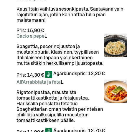
Kausittain vaihtuva sesonkipasta. Saatavana vain
rajoitetun ajan, joten kannattaa tulla pian
maistamaan!
Pris:
15,90 €
Cacio e pepe
L
Spagettia, pecorinojuustoa ja
mustapippuria. Klassinen, tyypilliseen
italialaiseen tapaan yksinkertainen
mutta sitäkin herkullisempi juustopasta.
Ägarkundspris:
12,20 €
Pris:
14,30 €
All'Arrabbiata ja feta
L
Rigatonipastaa, mausteista
tomaattikastiketta ja fetajuustoa.
Harissalla penslattu feta tuo
Spaghetterian oman twistin perinteisen
chilillä ja valkosipulilla maustetun
tomaattikastikkeen päälle.
Ägarkundspris:
12,70 €