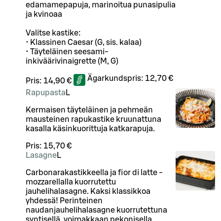
edamamepapuja, marinoitua punasipulia
ja kvinoaa
Valitse kastike:
• Klassinen Caesar (G, sis. kalaa)
• Täyteläinen seesami-
inkiväärivinaigrette (M, G)
Ägarkundspris:
12,70 €
Pris:
14,90 €
Rapupasta
L
Kermaisen täyteläinen ja pehmeän
mausteinen rapukastike kruunattuna
kasalla käsinkuorittuja katkarapuja.
Pris:
15,70 €
Lasagne
L
Carbonarakastikkeella ja fior di latte -
mozzarellalla kuorrutettu
jauhelihalasagne. Kaksi klassikkoa
yhdessä! Perinteinen
naudanjauhelihalasagne kuorrutettuna
syntisellä, voimakkaan pekonisella