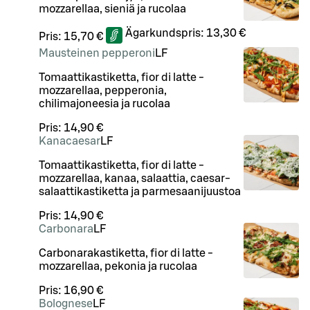
mozzarellaa, sieniä ja rucolaa
Ägarkundspris:
13,30 €
Pris:
15,70 €
Mausteinen pepperoni
LF
Tomaattikastiketta, fior di latte -
mozzarellaa, pepperonia,
chilimajoneesia ja rucolaa
Pris:
14,90 €
Kanacaesar
LF
Tomaattikastiketta, fior di latte -
mozzarellaa, kanaa, salaattia, caesar-
salaattikastiketta ja parmesaanijuustoa
Pris:
14,90 €
Carbonara
LF
Carbonarakastiketta, fior di latte -
mozzarellaa, pekonia ja rucolaa
Pris:
16,90 €
Bolognese
LF