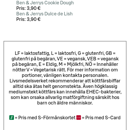
Ben & Jerrys Cookie Dough
Pris:
3,90 €
Ben & Jerrys Dulce de Lish
Pris:
3,90 €
LF = laktosfattig, L = laktosfri, G = glutenfri, GB =
glutenfri på begäran, VE = vegansk, VEB = vegansk
på begäran, E = Eldig, M = Mjölkfri, NÖ = Innehåller
nötter V = Vegetarisk rätt. För mer information om
portioner, vänligen kontakta personalen.
Livsmedelsverket rekommenderar att köttfärsbiffar
alltid ska ätas helt genomstekta. Även högklassig
mediumstekt köttfärs kan innehålla EHEC-bakterier,
som kan orsaka allvarlig matförgiftning särskilt hos
barn och äldre människor.
=
Pris med S-Förmånskortet
=
Pris med S-Card