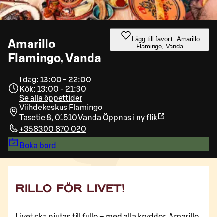
Lägg till favorit: Amarillo
Amarillo
Flamingo, Vanda
Flamingo, Vanda
I dag: 13:00 - 22:00
Kök: 13:00 - 21:30
Se alla öppettider
Viihdekeskus Flamingo
Tasetie 8, 01510 Vanda
Öppnas i ny flik
+358300 870 020
Boka bord
RILLO FÖR LIVET!
Livet ska njutas till fullo – med alla kryddor. Amarillo