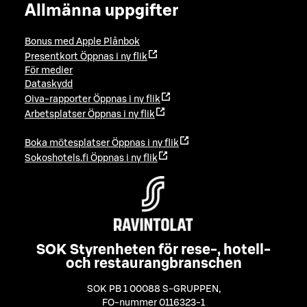
Allmänna uppgifter
Bonus med Apple Plånbok
Presentkort
Öppnas i ny flik
För medier
Dataskydd
Oiva-rapporter
Öppnas i ny flik
Arbetsplatser
Öppnas i ny flik
Boka mötesplatser
Öppnas i ny flik
Sokoshotels.fi
Öppnas i ny flik
SOK Styrenheten för rese-, hotell-
och restaurangbranschen
SOK PB 1 00088 S-GRUPPEN
,
FO-nummer 0116323-1