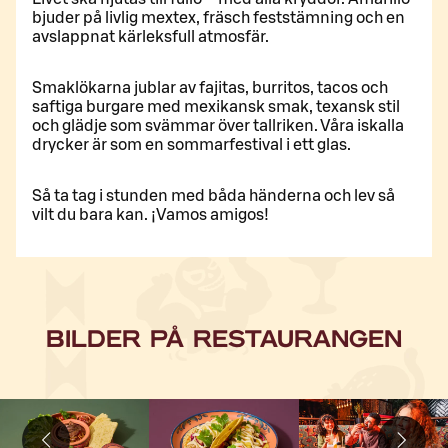
bjuder på livlig mextex, fräsch feststämning och en
avslappnat kärleksfull atmosfär.
Smaklökarna jublar av fajitas, burritos, tacos och
saftiga burgare med mexikansk smak, texansk stil
och glädje som svämmar över tallriken. Våra iskalla
drycker är som en sommarfestival i ett glas.
Så ta tag i stunden med båda händerna och lev så
vilt du bara kan. ¡Vamos amigos!
BILDER PÅ RESTAURANGEN