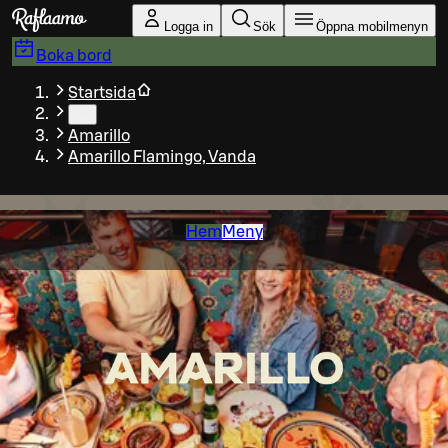
Gå till huvudinnehållet
Logga in
Sök
Öppna mobilmenyn
Boka bord
Startsida
…
Amarillo
Amarillo Flamingo, Vanda
Hem
Meny