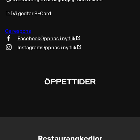
Vi godtar S-Card
Ge respons
Facebook
Öppnas i ny flik
Instagram
Öppnas i ny flik
ÖPPETTIDER
Restaurangkedjor