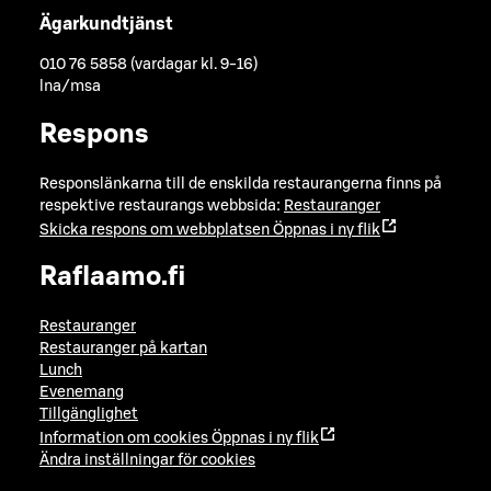
Ägarkundtjänst
010 76 5858 (vardagar kl. 9-16)
lna/msa
Respons
Responslänkarna till de enskilda restaurangerna finns på
respektive restaurangs webbsida:
Restauranger
Skicka respons om webbplatsen
Öppnas i ny flik
Raflaamo.fi
Restauranger
Restauranger på kartan
Lunch
Evenemang
Tillgänglighet
Information om cookies
Öppnas i ny flik
Ändra inställningar för cookies