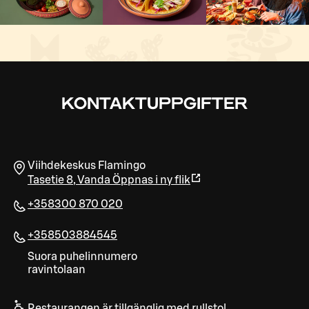
KONTAKTUPPGIFTER
Viihdekeskus Flamingo
Tasetie 8
,
Vanda
Öppnas i ny flik
+358300 870 020
+358503884545
Suora puhelinnumero
ravintolaan
Restaurangen är tillgänglig med rullstol