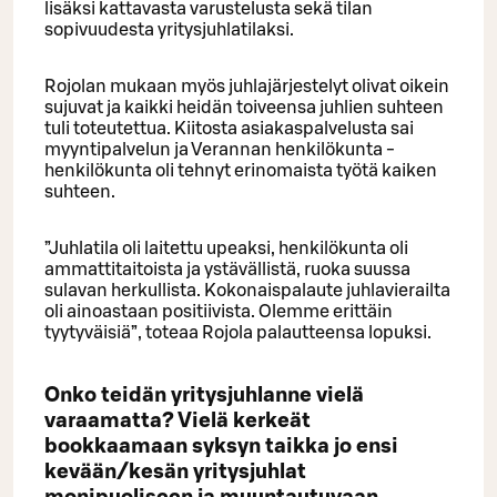
lisäksi kattavasta varustelusta sekä tilan
sopivuudesta yritysjuhlatilaksi.
Rojolan mukaan myös juhlajärjestelyt olivat oikein
sujuvat ja kaikki heidän toiveensa juhlien suhteen
tuli toteutettua. Kiitosta asiakaspalvelusta sai
myyntipalvelun ja Verannan henkilökunta -
henkilökunta oli tehnyt erinomaista työtä kaiken
suhteen.
”Juhlatila oli laitettu upeaksi, henkilökunta oli
ammattitaitoista ja ystävällistä, ruoka suussa
sulavan herkullista. Kokonaispalaute juhlavierailta
oli ainoastaan positiivista. Olemme erittäin
tyytyväisiä”, toteaa Rojola palautteensa lopuksi.
Onko teidän yritysjuhlanne vielä
varaamatta? Vielä kerkeät
bookkaamaan syksyn taikka jo ensi
kevään/kesän yritysjuhlat