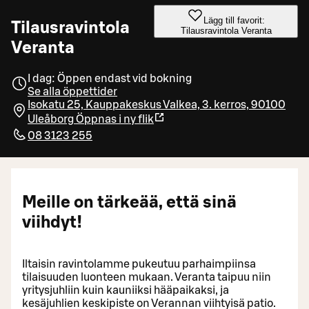
Lägg till favorit:
Tilausravintola
Tilausravintola Veranta
Veranta
I dag: Öppen endast vid bokning
Se alla öppettider
Isokatu 25, Kauppakeskus Valkea, 3. kerros, 90100
Uleåborg
Öppnas i ny flik
08 3123 255
Meille on tärkeää, että sinä
viihdyt!
Iltaisin ravintolamme pukeutuu parhaimpiinsa
tilaisuuden luonteen mukaan. Veranta taipuu niin
yritysjuhliin kuin kauniiksi hääpaikaksi, ja
kesäjuhlien keskipiste on Verannan viihtyisä patio.