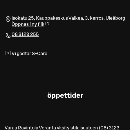
Isokatu 25, Kauppakeskus Valkea, 3. kerros
,
Uleåborg
Öppnas i ny flik
08 3123 255
Vi godtar S-Card
öppettider
Varaa Ravintola Veranta yksityistilaisuuteen (08) 3123