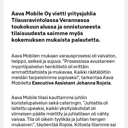
Aava Mobile Oy
vietti yritysjuhlia
Tilausravintolassa Verannassa
toukokuun alussa ja onnistuneesta
tilaisuudesta saimme myös
kokemuksen mukaista palautetta.
Aava Mobilen mukaan varausprosessi oli vaivaton,
helppo, selkeä ja sujuva. ”Prosessissa avustaneen
myyntipalvelun henkilöstö oli erittäin
ammattitaitoista ja mukavaa. Kaikki räätälöitiin
meidän tarpeisiimme sopivaksi”, tarkentaa Aava
Mobilelta
Executive Assistant Johanna Rojola
.
Aava Mobile tilasi kauttamme juhliin
koristelupalvelun sekä cateringin. ”Juhlatila oli
laitettu upeaksi, kaikki yksityiskohdat oli
viimeisen päälle mietitty ja juhlatilaan oli nähty
vaivaa. Tila oli oikein tyylikäs ja juhlan hengen
mukainen”, täydentää Rojola. Kiitosta tilamme sai