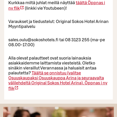
Kurkkaa miltä juhlat meillä näyttää
täältä
Öppnas i
ny flik
(linkki vie Youtubeen)!
Varaukset ja tiedustelut: Original Sokos Hotel Arinan
Myyntipalvelu
sales.oulu@sokoshotels.fi tai 08 3123 255 (ma-pe
08.00-17.00)
Alla olevat palautteet ovat suoria lainauksia
asiakkaidemme laittamista viesteistä. Oletko
sinäkin vieraillut Verannassa ja haluaisit antaa
palautetta?
Täältä se onnistuu (valitse
Osuuskaupaksi Osuuskauppa Arina ja seuraavalta
välilehdeltä Original Sokos Hotel Arina).
Öppnas i ny
flik