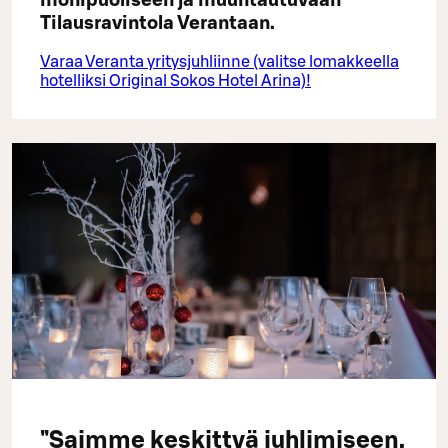
monipuoliseen ja muuntautuvaan
Tilausravintola Verantaan.
Varaa Veranta yritysjuhliinne (valitse lomakkeella
hotelliksi Original Sokos Hotel Arina)!
"Saimme keskittyä juhlimiseen,