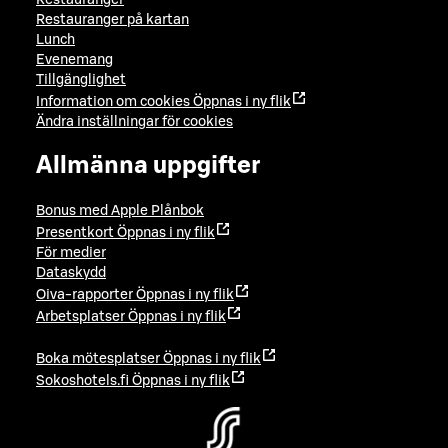
Restauranger
Restauranger på kartan
Lunch
Evenemang
Tillgänglighet
Information om cookies
Öppnas i ny flik
Ändra inställningar för cookies
Allmänna uppgifter
Bonus med Apple Plånbok
Presentkort
Öppnas i ny flik
För medier
Dataskydd
Oiva-rapporter
Öppnas i ny flik
Arbetsplatser
Öppnas i ny flik
Boka mötesplatser
Öppnas i ny flik
Sokoshotels.fi
Öppnas i ny flik