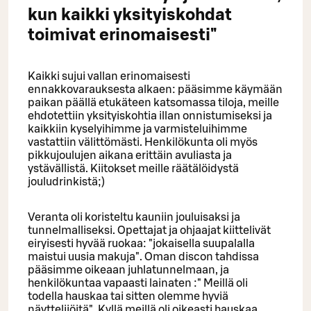
kun kaikki yksityiskohdat
toimivat erinomaisesti"
Kaikki sujui vallan erinomaisesti
ennakkovarauksesta alkaen: pääsimme käymään
paikan päällä etukäteen katsomassa tiloja, meille
ehdotettiin yksityiskohtia illan onnistumiseksi ja
kaikkiin kyselyihimme ja varmisteluihimme
vastattiin välittömästi. Henkilökunta oli myös
pikkujoulujen aikana erittäin avuliasta ja
ystävällistä. Kiitokset meille räätälöidystä
jouludrinkistä;)
Veranta oli koristeltu kauniin jouluisaksi ja
tunnelmalliseksi. Opettajat ja ohjaajat kiittelivät
eiryisesti hyvää ruokaa: "jokaisella suupalalla
maistui uusia makuja". Oman discon tahdissa
pääsimme oikeaan juhlatunnelmaan, ja
henkilökuntaa vapaasti lainaten :" Meillä oli
todella hauskaa tai sitten olemme hyviä
näyttelijöitä". Kyllä meillä oli oikeasti hauskaa.