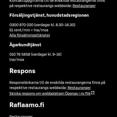
Kontaktuppgifterna till de enskilda restaurangerna finns
på respektive restaurangs webbsida:
Restauranger
Försäljingstjänst, huvudstadsregionen
0300 870 020 (vardagar kl. 8.30-16.30)
51 cent/min + lna/msa
Alla försäljningstjänster
Ägarkundtjänst
010 76 5858 (vardagar kl. 9-16)
lna/msa
Respons
Responslänkarna till de enskilda restaurangerna finns på
respektive restaurangs webbsida:
Restauranger
Skicka respons om webbplatsen
Öppnas i ny flik
Raflaamo.fi