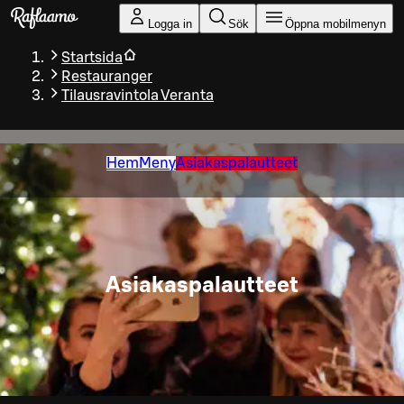
Gå till huvudinnehållet
Logga in
Sök
Öppna mobilmenyn
Startsida
Restauranger
Tilausravintola Veranta
Hem
Meny
Asiakaspalautteet
Asiakaspalautteet