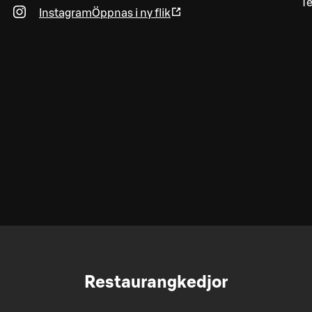
Te
Instagram
Öppnas i ny flik
Restaurangkedjor