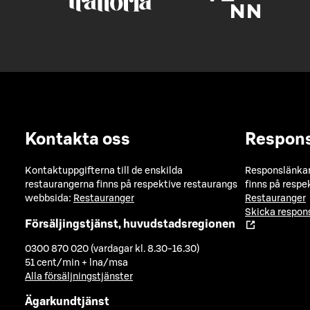
Kontakta oss
Respon
Kontaktuppgifterna till de enskilda
Responslänkarn
restaurangerna finns på respektive restaurangs
finns på respe
webbsida:
Restauranger
Restauranger
Skicka respo
Försäljingstjänst, huvudstadsregionen
0300 870 020 (vardagar kl. 8.30-16.30)
51 cent/min + lna/msa
Alla försäljningstjänster
Ägarkundtjänst