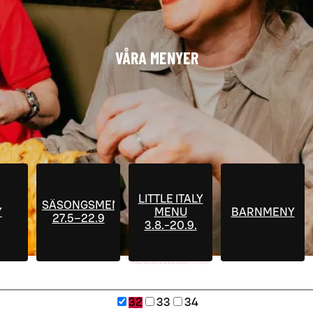
VÅRA MENYER
LITTLE ITALY
SÄSONGSMENYER
Y
MENU
BARNMENY
27.5–22.9
3.8.-20.9.
32
33
34