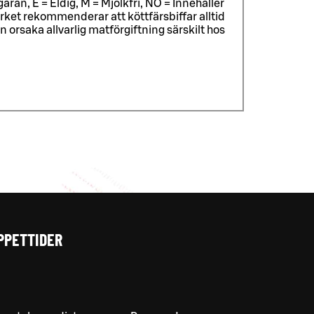
äran, E = Eldig, M = Mjölkfri, NÖ = Innehåller
ket rekommenderar att köttfärsbiffar alltid
rsaka allvarlig matförgiftning särskilt hos
PPETTIDER