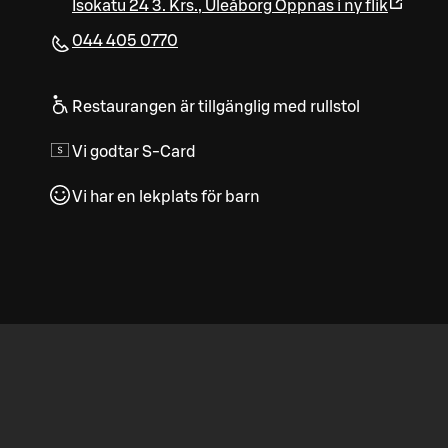
Isokatu 24 3. Krs.
,
Uleåborg
Öppnas i ny flik
044 405 0770
Restaurangen är tillgänglig med rullstol
Vi godtar S-Card
Vi har en lekplats för barn