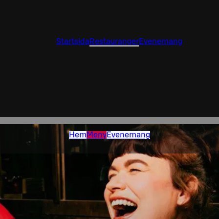
Startsida
Restauranger
Evenemang
Hem
Meny
Evenemang