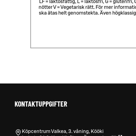
LF = laktosfattig, L = laktosfri, G = glutenf
nötter V = Vegetarisk rätt. För mer informa
ska ätas helt genomstekta. Även högklassig
KONTAKTUPPGIFTER
Köpcentrum Valkea, 3. våning, Kööki