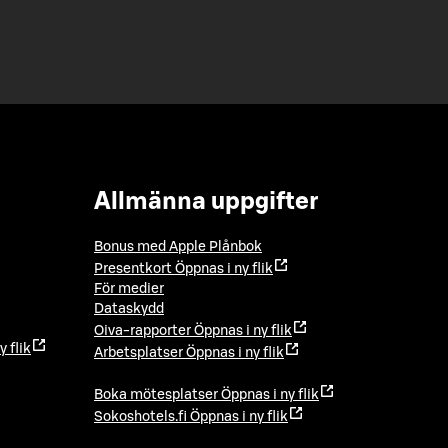
Allmänna uppgifter
Bonus med Apple Plånbok
Presentkort
Öppnas i ny flik
För medier
Dataskydd
Oiva-rapporter
Öppnas i ny flik
y flik
Arbetsplatser
Öppnas i ny flik
Boka mötesplatser
Öppnas i ny flik
Sokoshotels.fi
Öppnas i ny flik