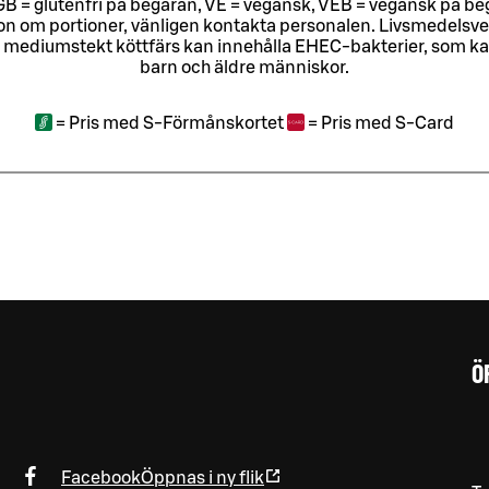
ri, GB = glutenfri på begäran, VE = vegansk, VEB = vegansk på beg
tion om portioner, vänligen kontakta personalen.
Livsmedelsver
 mediumstekt köttfärs kan innehålla EHEC-bakterier, som kan o
barn och äldre människor.
=
Pris med S-Förmånskortet
=
Pris med S-Card
Ö
Facebook
Öppnas i ny flik