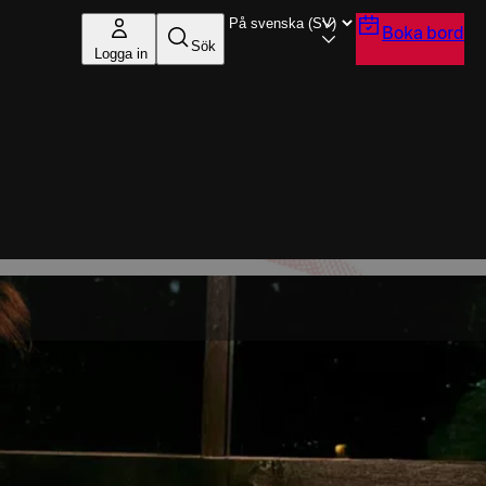
Boka bord
Sök
Logga in