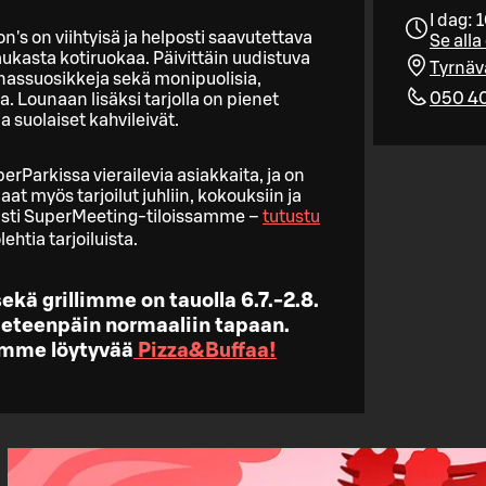
I dag: 
's on viihtyisä ja helposti saavutettava
Se alla
maukasta kotiruokaa. Päivittäin uudistuva
Tyrnäv
nassuosikkeja sekä monipuolisia,
050 4
. Lounaan lisäksi tarjolla on pienet
 suolaiset kahvileivät.
erParkissa vierailevia asiakkaita, ja on
t myös tarjoilut juhliin, kokouksiin ja
omasti SuperMeeting-tiloissamme –
tutustu
ehtia tarjoiluista.
kä grillimme on tauolla 6.7.-2.8.
 eteenpäin normaaliin tapaan.
tamme löytyvää
Pizza&Buffaa!