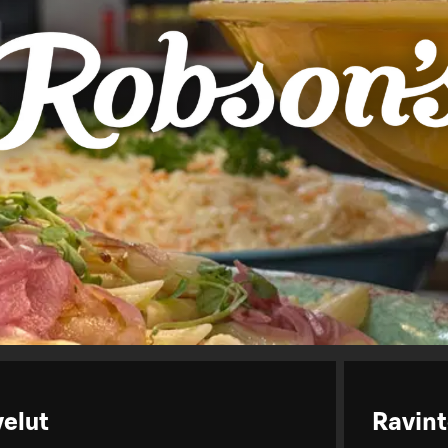
velut
Ravint