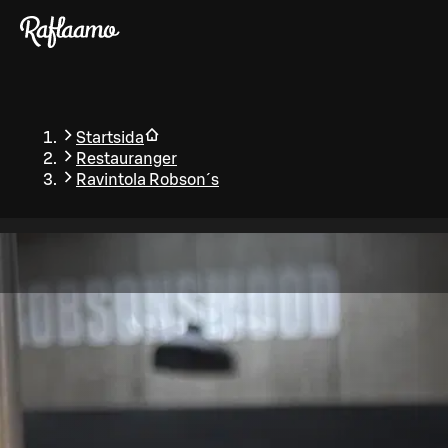
Gå till huvudinnehållet
Startsida
Restauranger
Ravintola Robson´s