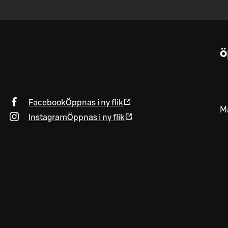
ö
Facebook
Öppnas i ny flik
Ma
Instagram
Öppnas i ny flik