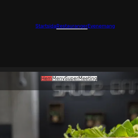
Startsida
Restauranger
Evenemang
Hem
Meny
SuperMeeting