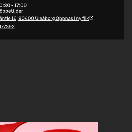
10:30 - 17:00
 öppettider
äntie 16, 90400 Uleåborg
Öppnas i ny flik
077392