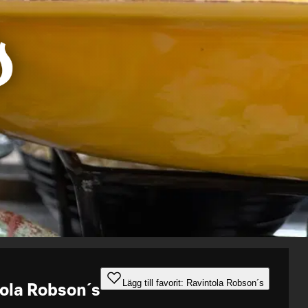
Lägg till favorit: Ravintola Robson´s
ola Robson´s