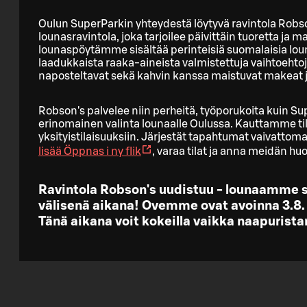
Oulun SuperParkin yhteydestä löytyvä ravintola Robson
lounasravintola, joka tarjoilee päivittäin tuoretta ja 
lounaspöytämme sisältää perinteisiä suomalaisia lou
laadukkaista raaka-aineista valmistettuja vaihtoehtoja
naposteltavat sekä kahvin kanssa maistuvat makeat ja
Robson's palvelee niin perheitä, työporukoita kuin Sup
erinomainen valinta lounaalle Oulussa. Kauttamme tilaa
yksityistilaisuuksiin. Järjestät tapahtumat vaivatt
lisää
Öppnas i ny flik
, varaa tilat ja anna meidän huol
Ravintola Robson's uudistuu - lounaamme se
välisenä aikana! Ovemme ovat avoinna 3.8.
Tänä aikana voit kokeilla vaikka naapuris