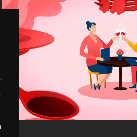
a
.
-
i