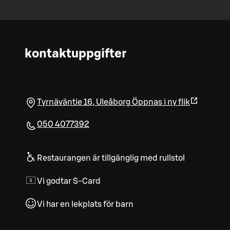
kontaktuppgifter
Tyrnäväntie 16
,
Uleåborg
Öppnas i ny flik
050 4077392
Restaurangen är tillgänglig med rullstol
Vi godtar S-Card
Vi har en lekplats för barn