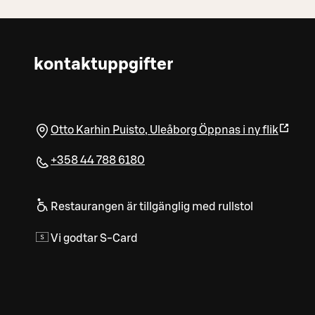
kontaktuppgifter
Otto Karhin Puisto
,
Uleåborg
Öppnas i ny flik
+358 44 788 6180
Restaurangen är tillgänglig med rullstol
Vi godtar S-Card