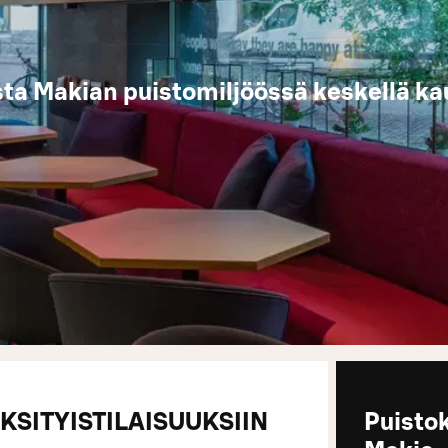
ta Makian puistomiljöössä keskellä ka
KSITYISTILAISUUKSIIN
Puisto