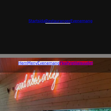
Startsida
Restauranger
Evenemang
Hem
Meny
Evenemang
Yksityistilaisuudet