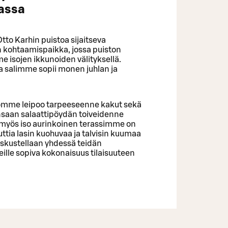
assa
to Karhin puistoa sijaitseva
n kohtaamispaikka, jossa puiston
 isojen ikkunoiden välityksellä.
 salimme sopii monen juhlan ja
ömme leipoo tarpeeseenne kakut sekä
unsaan salaattipöydän toiveidenne
a myös iso aurinkoinen terassimme on
uttia lasin kuohuvaa ja talvisin kuumaa
eskustellaan yhdessä teidän
teille sopiva kokonaisuus tilaisuuteen