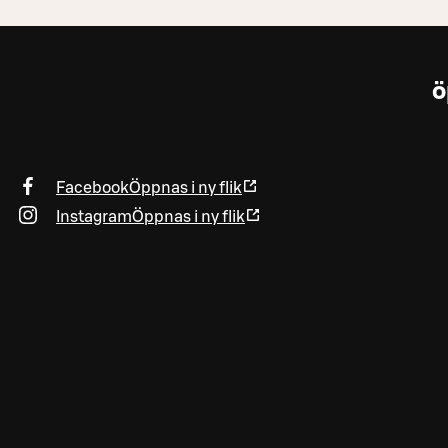
ö
Facebook
Öppnas i ny flik
Instagram
Öppnas i ny flik