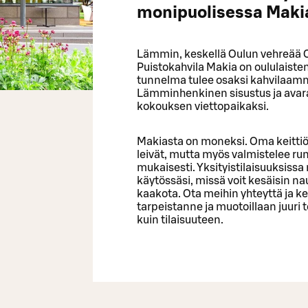
monipuolisessa Maki
Lämmin, keskellä Oulun vehreää Ot
Puistokahvila Makia on oululaiste
tunnelma tulee osaksi kahvilaamme
Lämminhenkinen sisustus ja avara
kokouksen viettopaikaksi.
Makiasta on moneksi. Oma keitti
leivät, mutta myös valmistelee r
mukaisesti. Yksityistilaisuuksiss
käytössäsi, missä voit kesäisin na
kaakota. Ota meihin yhteyttä ja k
tarpeistanne ja muotoillaan juuri 
kuin tilaisuuteen.