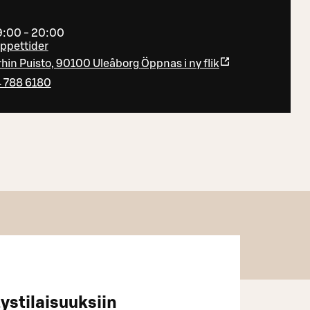
09:00 - 20:00
öppettider
rhin Puisto, 90100 Uleåborg
Öppnas i ny flik
 788 6180
tystilaisuuksiin