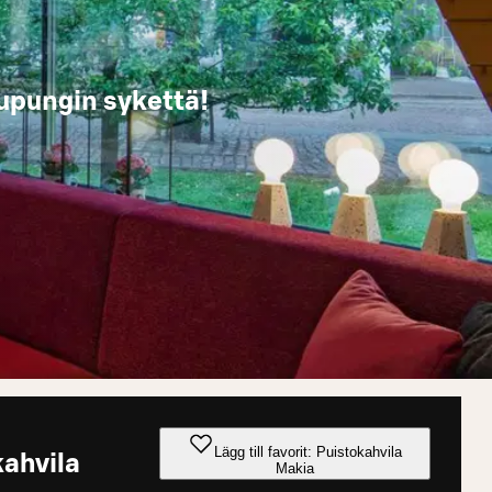
upungin sykettä!
Lägg till favorit: Puistokahvila
kahvila
Makia