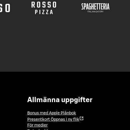
Allmänna uppgifter
Bonus med Apple Plånbok
Presentkort
Öppnas i ny flik
För medier