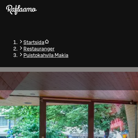
Gå till huvudinnehållet
Startsida
Restauranger
Puistokahvila Makia