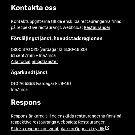
Kontakta oss
Kontaktuppgifterna till de enskilda restaurangerna finns
på respektive restaurangs webbsida:
Restauranger
Försäljingstjänst, huvudstadsregionen
0300 870 020 (vardagar kl. 8.30-16.30)
51 cent/min + lna/msa
Alla försäljningstjänster
Ägarkundtjänst
010 76 5858 (vardagar kl. 9-16)
lna/msa
Respons
Responslänkarna till de enskilda restaurangerna finns på
respektive restaurangs webbsida:
Restauranger
Skicka respons om webbplatsen
Öppnas i ny flik