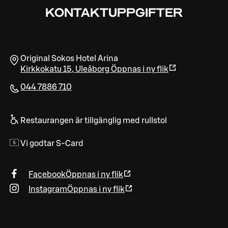
KONTAKTUPPGIFTER
Original Sokos Hotel Arina
Kirkkokatu 15
,
Uleåborg
Öppnas i ny flik
044 7886 710
Restaurangen är tillgänglig med rullstol
Vi godtar S-Card
Facebook
Öppnas i ny flik
Instagram
Öppnas i ny flik