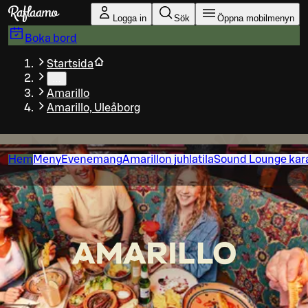
Gå till huvudinnehållet
Logga in
Sök
Öppna mobilmenyn
Boka bord
Startsida
…
Amarillo
Amarillo, Uleåborg
Hem
Meny
Evenemang
Amarillon juhlatila
Sound Lounge ka