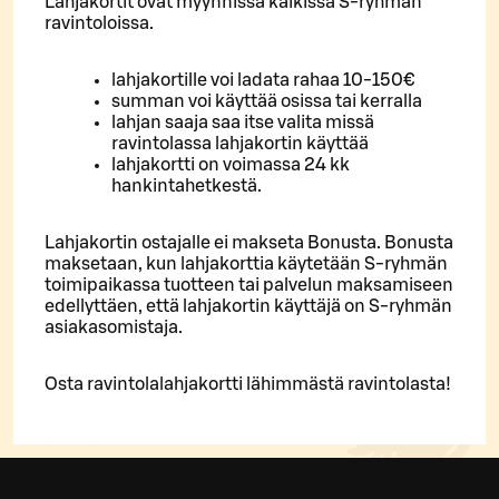
Lahjakortit ovat myynnissä kaikissa S-ryhmän
ravintoloissa.
lahjakortille voi ladata rahaa 10-150€
summan voi käyttää osissa tai kerralla
lahjan saaja saa itse valita missä
ravintolassa lahjakortin käyttää
lahjakortti on voimassa 24 kk
hankintahetkestä.
Lahjakortin ostajalle ei makseta Bonusta. Bonusta
maksetaan, kun lahjakorttia käytetään S-ryhmän
toimipaikassa tuotteen tai palvelun maksamiseen
edellyttäen, että lahjakortin käyttäjä on S-ryhmän
asiakasomistaja.
Osta ravintolalahjakortti lähimmästä ravintolasta!