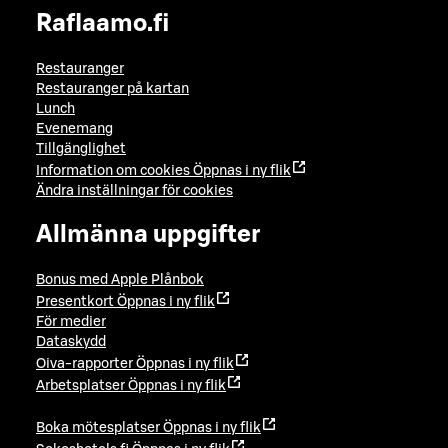
Raflaamo.fi
Restauranger
Restauranger på kartan
Lunch
Evenemang
Tillgänglighet
Information om cookies
Öppnas i ny flik
Ändra inställningar för cookies
Allmänna uppgifter
Bonus med Apple Plånbok
Presentkort
Öppnas i ny flik
För medier
Dataskydd
Oiva-rapporter
Öppnas i ny flik
Arbetsplatser
Öppnas i ny flik
Boka mötesplatser
Öppnas i ny flik