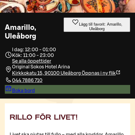
Lägg till favorit: Amarillo,
Amarillo,
Uleåborg
Uleåborg
I dag: 12:00 - 01:00
Kök: 11:00 - 23:00
Se alla öppettider
Original Sokos Hotel Arina
Kirkkokatu 15, 90100 Uleåborg
Öppnas i ny flik
044 7886 710
Boka bord
RILLO FÖR LIVET!
Livet ska njutas till fullo – med alla kryddor. Amarillo