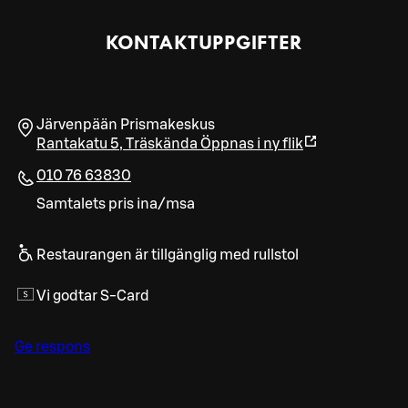
KONTAKTUPPGIFTER
Järvenpään Prismakeskus
Rantakatu 5
,
Träskända
Öppnas i ny flik
010 76 63830
Samtalets pris ina/msa
Restaurangen är tillgänglig med rullstol
Vi godtar S-Card
Ge respons