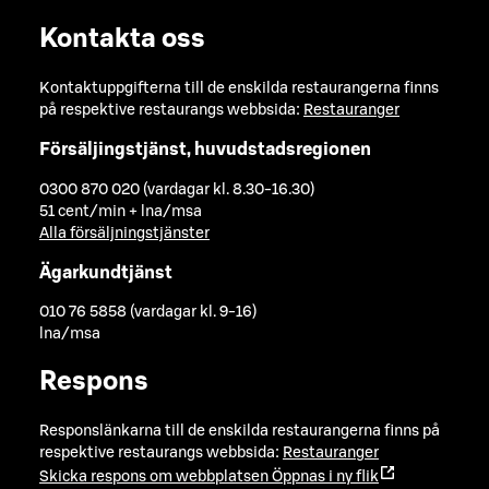
Kontakta oss
Kontaktuppgifterna till de enskilda restaurangerna finns
på respektive restaurangs webbsida:
Restauranger
Försäljingstjänst, huvudstadsregionen
0300 870 020 (vardagar kl. 8.30-16.30)
51 cent/min + lna/msa
Alla försäljningstjänster
Ägarkundtjänst
010 76 5858 (vardagar kl. 9-16)
lna/msa
Respons
Responslänkarna till de enskilda restaurangerna finns på
respektive restaurangs webbsida:
Restauranger
Skicka respons om webbplatsen
Öppnas i ny flik