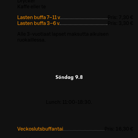
Drycker
Kaffe eller te
Lasten buffa 7–11 v
Pris:
7,30 €
Lasten buffa 3–6 v
Pris:
3,30 €
Alle 3-vuotiaat lapset maksutta aikuisen
ruokaillessa.
Söndag
9.8
Lunch: 11:00-18:30.
Veckoslutsbuffantai
Pris:
16,30 €