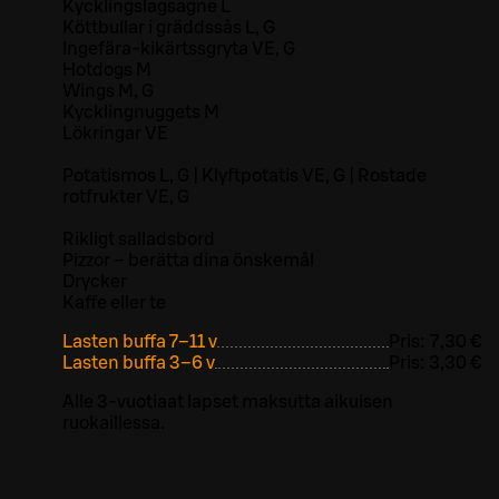
Kycklingslagsagne L
Köttbullar i gräddssås L, G
Ingefära-kikärtssgryta VE, G
Hotdogs M
Wings M, G
Kycklingnuggets M
Lökringar VE
Potatismos L, G | Klyftpotatis VE, G | Rostade
rotfrukter VE, G
Rikligt salladsbord
Pizzor – berätta dina önskemål
Drycker
Kaffe eller te
Lasten buffa 7–11 v
Pris:
7,30 €
Lasten buffa 3–6 v
Pris:
3,30 €
Alle 3-vuotiaat lapset maksutta aikuisen
ruokaillessa.