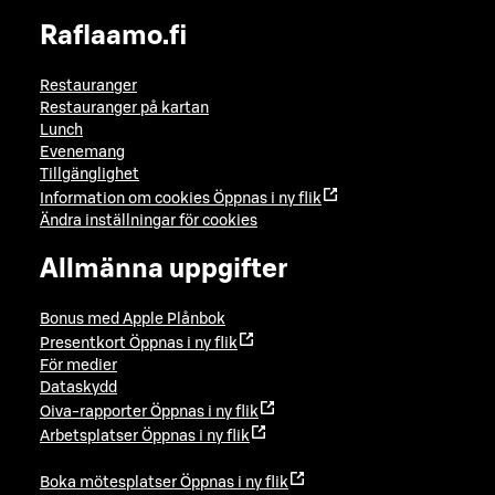
Raflaamo.fi
Restauranger
Restauranger på kartan
Lunch
Evenemang
Tillgänglighet
Information om cookies
Öppnas i ny flik
Ändra inställningar för cookies
Allmänna uppgifter
Bonus med Apple Plånbok
Presentkort
Öppnas i ny flik
För medier
Dataskydd
Oiva-rapporter
Öppnas i ny flik
Arbetsplatser
Öppnas i ny flik
Boka mötesplatser
Öppnas i ny flik