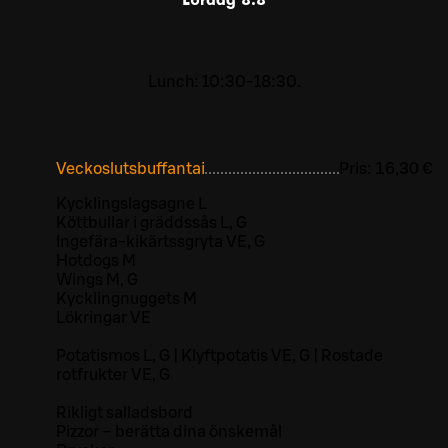
Lunch: 10:30-18:30.
Veckoslutsbuffantai
Pris:
16,30 €
Kycklingslagsagne L
Köttbullar i gräddssås L, G
Ingefära-kikärtssgryta VE, G
Hotdogs M
Wings M, G
Kycklingnuggets M
Lökringar VE
Potatismos L, G | Klyftpotatis VE, G | Rostade
rotfrukter VE, G
Rikligt salladsbord
Pizzor – berätta dina önskemål