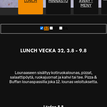
LUNCH
HINNASTO
AWAY -
MENY
32
33
34
LUNCH VECKA 32, 3.8 - 9.8
Lounaaseen sisältyy kotiruokalounas, pizzat,
salaattipöytä, ruokajuomat ja kahvi tai tee. Pizza &
Buffan lounaspassilla joka 12. lounas veloituksetta.
Lördag
8.8