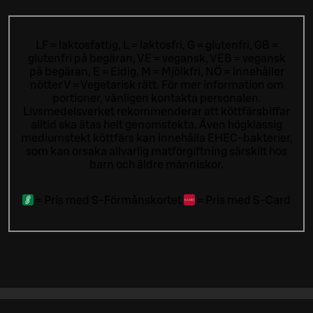
LF = laktosfattig, L = laktosfri, G = glutenfri, GB =
glutenfri på begäran, VE = vegansk, VEB = vegansk
på begäran, E = Eldig, M = Mjölkfri, NÖ = Innehåller
nötter V = Vegetarisk rätt. För mer information om
portioner, vänligen kontakta personalen.
Livsmedelsverket rekommenderar att köttfärsbiffar
alltid ska ätas helt genomstekta. Även högklassig
mediumstekt köttfärs kan innehålla EHEC-bakterier,
som kan orsaka allvarlig matförgiftning särskilt hos
barn och äldre människor.
=
Pris med S-Förmånskortet
=
Pris med S-Card