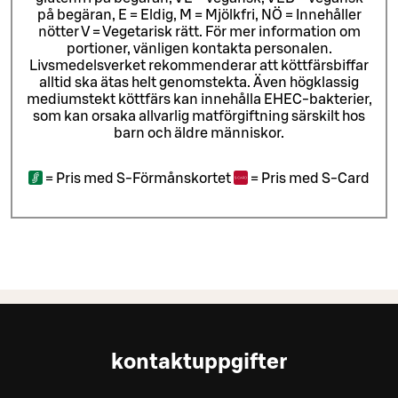
på begäran, E = Eldig, M = Mjölkfri, NÖ = Innehåller
nötter V = Vegetarisk rätt. För mer information om
portioner, vänligen kontakta personalen.
Livsmedelsverket rekommenderar att köttfärsbiffar
alltid ska ätas helt genomstekta. Även högklassig
mediumstekt köttfärs kan innehålla EHEC-bakterier,
som kan orsaka allvarlig matförgiftning särskilt hos
barn och äldre människor.
=
Pris med S-Förmånskortet
=
Pris med S-Card
kontaktuppgifter