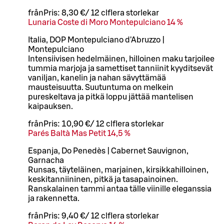
från
Pris:
8,30 €
/
12 cl
flera storlekar
Lunaria Coste di Moro Montepulciano 14 %
Italia, DOP Montepulciano d'Abruzzo |
Montepulciano
Intensiivisen hedelmäinen, hilloinen maku tarjoilee
tummia marjoja ja samettiset tanniinit kyyditsevät
vaniljan, kanelin ja nahan sävyttämää
mausteisuutta. Suutuntuma on melkein
pureskeltava ja pitkä loppu jättää mantelisen
kaipauksen.
från
Pris:
10,90 €
/
12 cl
flera storlekar
Parés Baltà Mas Petit 14,5 %
Espanja, Do Penedès | Cabernet Sauvignon,
Garnacha
Runsas, täyteläinen, marjainen, kirsikkahilloinen,
keskitanniininen, pitkä ja tasapainoinen.
Ranskalainen tammi antaa tälle viinille eleganssia
ja rakennetta.
från
Pris:
9,40 €
/
12 cl
flera storlekar