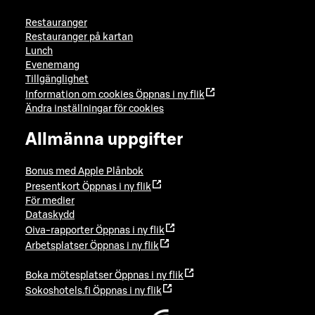
Restauranger
Restauranger på kartan
Lunch
Evenemang
Tillgänglighet
Information om cookies
Öppnas i ny flik
Ändra inställningar för cookies
Allmänna uppgifter
Bonus med Apple Plånbok
Presentkort
Öppnas i ny flik
För medier
Dataskydd
Oiva-rapporter
Öppnas i ny flik
Arbetsplatser
Öppnas i ny flik
Boka mötesplatser
Öppnas i ny flik
Sokoshotels.fi
Öppnas i ny flik