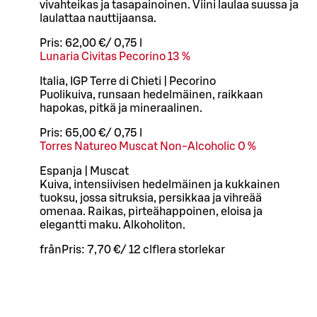
vivahteikas ja tasapainoinen. Viini laulaa suussa ja
laulattaa nauttijaansa.
Pris:
62,00 €
/
0,75 l
Lunaria Civitas Pecorino 13 %
Italia, IGP Terre di Chieti | Pecorino
Puolikuiva, runsaan hedelmäinen, raikkaan
hapokas, pitkä ja mineraalinen.
Pris:
65,00 €
/
0,75 l
Torres Natureo Muscat Non-Alcoholic 0 %
Espanja | Muscat
Kuiva, intensiivisen hedelmäinen ja kukkainen
tuoksu, jossa sitruksia, persikkaa ja vihreää
omenaa. Raikas, pirteähappoinen, eloisa ja
elegantti maku. Alkoholiton.
från
Pris:
7,70 €
/
12 cl
flera storlekar