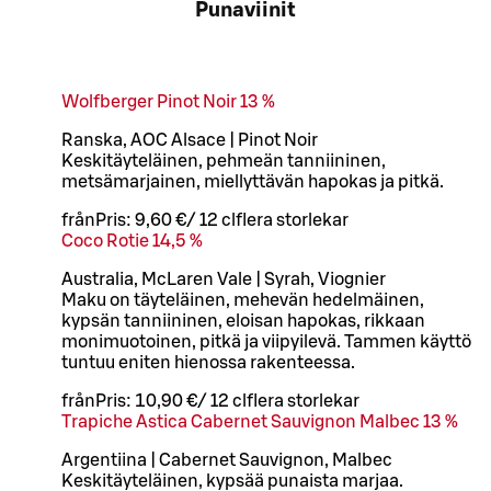
Punaviinit
Wolfberger Pinot Noir 13 %
Ranska, AOC Alsace | Pinot Noir
Keskitäyteläinen, pehmeän tanniininen,
metsämarjainen, miellyttävän hapokas ja pitkä.
från
Pris:
9,60 €
/
12 cl
flera storlekar
Coco Rotie 14,5 %
Australia, McLaren Vale | Syrah, Viognier
Maku on täyteläinen, mehevän hedelmäinen,
kypsän tanniininen, eloisan hapokas, rikkaan
monimuotoinen, pitkä ja viipyilevä. Tammen käyttö
tuntuu eniten hienossa rakenteessa.
från
Pris:
10,90 €
/
12 cl
flera storlekar
Trapiche Astica Cabernet Sauvignon Malbec 13 %
Argentiina | Cabernet Sauvignon, Malbec
Keskitäyteläinen, kypsää punaista marjaa.