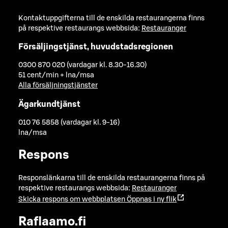
Kontaktuppgifterna till de enskilda restaurangerna finns
på respektive restaurangs webbsida:
Restauranger
Försäljingstjänst, huvudstadsregionen
0300 870 020 (vardagar kl. 8.30-16.30)
51 cent/min + lna/msa
Alla försäljningstjänster
Ägarkundtjänst
010 76 5858 (vardagar kl. 9-16)
lna/msa
Respons
Responslänkarna till de enskilda restaurangerna finns på
respektive restaurangs webbsida:
Restauranger
Skicka respons om webbplatsen
Öppnas i ny flik
Raflaamo.fi