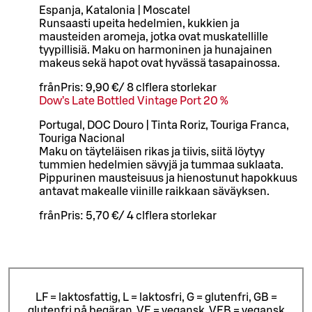
Espanja, Katalonia | Moscatel
Runsaasti upeita hedelmien, kukkien ja
mausteiden aromeja, jotka ovat muskatellille
tyypillisiä. Maku on harmoninen ja hunajainen
makeus sekä hapot ovat hyvässä tasapainossa.
från
Pris:
9,90 €
/
8 cl
flera storlekar
Dow’s Late Bottled Vintage Port 20 %
Portugal, DOC Douro | Tinta Roriz, Touriga Franca,
Touriga Nacional
Maku on täyteläisen rikas ja tiivis, siitä löytyy
tummien hedelmien sävyjä ja tummaa suklaata.
Pippurinen mausteisuus ja hienostunut hapokkuus
antavat makealle viinille raikkaan säväyksen.
från
Pris:
5,70 €
/
4 cl
flera storlekar
LF = laktosfattig, L = laktosfri, G = glutenfri, GB =
glutenfri på begäran, VE = vegansk, VEB = vegansk