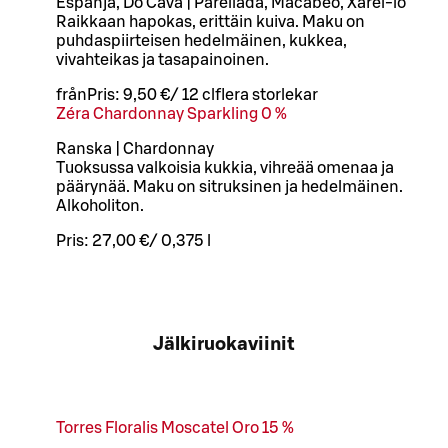
Espanja, Do Cava | Parellada, Macabeo, Xarel-lo
Raikkaan hapokas, erittäin kuiva. Maku on
puhdaspiirteisen hedelmäinen, kukkea,
vivahteikas ja tasapainoinen.
från
Pris:
9,50 €
/
12 cl
flera storlekar
Zéra Chardonnay Sparkling 0 %
Ranska | Chardonnay
Tuoksussa valkoisia kukkia, vihreää omenaa ja
päärynää. Maku on sitruksinen ja hedelmäinen.
Alkoholiton.
Pris:
27,00 €
/
0,375 l
Jälkiruokaviinit
Torres Floralis Moscatel Oro 15 %