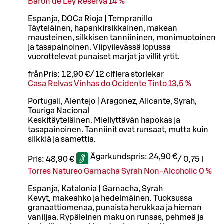
Baron de Ley Reserva 14 %
Espanja, DOCa Rioja | Tempranillo
Täyteläinen, hapankirsikkainen, makean
mausteinen, silkkisen tanniininen, monimuotoinen
ja tasapainoinen. Viipyilevässä lopussa
vuorottelevat punaiset marjat ja villit yrtit.
från
Pris:
12,90 €
/
12 cl
flera storlekar
Casa Relvas Vinhas do Ocidente Tinto 13,5 %
Portugali, Alentejo | Aragonez, Alicante, Syrah,
Touriga Nacional
Keskitäyteläinen. Miellyttävän hapokas ja
tasapainoinen. Tanniinit ovat runsaat, mutta kuin
silkkiä ja samettia.
Ägarkundspris:
24,90 €
Pris:
48,90 €
/
0,75 l
Torres Natureo Garnacha Syrah Non-Alcoholic 0 %
Espanja, Katalonia | Garnacha, Syrah
Kevyt, makeahko ja hedelmäinen. Tuoksussa
granaattiomenaa, punaista herukkaa ja hieman
vaniljaa. Rypäleinen maku on runsas, pehmeä ja