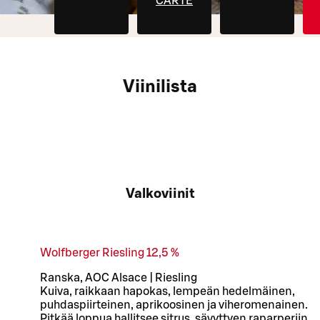
CARTE
Viinilista
Valkoviinit
Wolfberger Riesling 12,5 %
Ranska, AOC Alsace | Riesling
Kuiva, raikkaan hapokas, lempeän hedelmäinen,
puhdaspiirteinen, aprikoosinen ja viheromenainen.
Pitkää loppua hallitsee sitrus, sävyttyen raparperiin