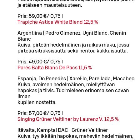
ja etäiseen mausteisuuteen.
Pris:
59,00 €
/
0,75 l
Trapiche Astica White Blend 12,5 %
Argentiina | Pedro Gimenez, Ugni Blanc, Chenin
Blanc
Kuiva, pirteän hedelmäinen ja raikas maku, jossa
pirteää sitruksisuutta sekä hentoa kukkaisuutta.
Pris:
49,00 €
/
0,75 l
Parés Baltà Blanc De Pacs 11,5 %
Espanja, Do Penedès | Xarel·lo, Parellada, Macabeo
Kuiva, avoimen hedelmäinen, miellyttävän
hapokas ja tiivis. Tuo mieleen erinomaisen cavan
ilman
kuplien nostetta.
Pris:
57,00 €
/
0,75 l
Singing Grüner Veltliner by Laurenz V. 12,5 %
Itävalta, Kamptal DAC | Grüner Veltliner
Kuiva, tyylikkään hapokas, mehevän hedelmäinen,