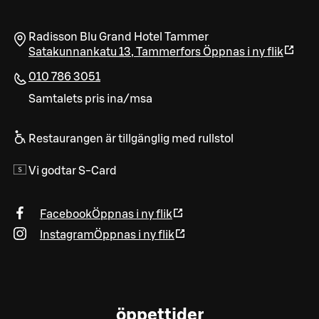
Radisson Blu Grand Hotel Tammer
Satakunnankatu 13
,
Tammerfors
Öppnas i ny flik
010 786 3051
Samtalets pris ina/msa
Restaurangen är tillgänglig med rullstol
Vi godtar S-Card
Facebook
Öppnas i ny flik
Instagram
Öppnas i ny flik
öppettider