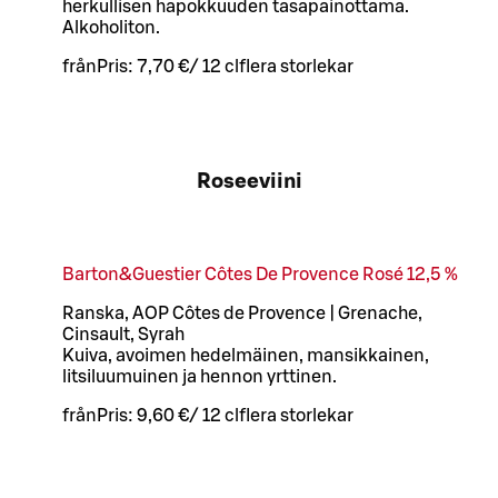
herkullisen hapokkuuden tasapainottama.
Alkoholiton.
från
Pris:
7,70 €
/
12 cl
flera storlekar
Roseeviini
Barton&Guestier Côtes De Provence Rosé 12,5 %
Ranska, AOP Côtes de Provence | Grenache,
Cinsault, Syrah
Kuiva, avoimen hedelmäinen, mansikkainen,
litsiluumuinen ja hennon yrttinen.
från
Pris:
9,60 €
/
12 cl
flera storlekar