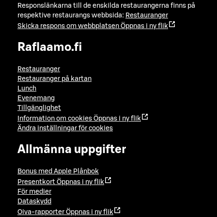
Responslänkarna till de enskilda restaurangerna finns på
respektive restaurangs webbsida:
Restauranger
Skicka respons om webbplatsen
Öppnas i ny flik
Raflaamo.fi
Restauranger
Restauranger på kartan
Lunch
Evenemang
Tillgänglighet
Information om cookies
Öppnas i ny flik
Ändra inställningar för cookies
Allmänna uppgifter
Bonus med Apple Plånbok
Presentkort
Öppnas i ny flik
För medier
Dataskydd
Oiva-rapporter
Öppnas i ny flik