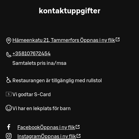
kontaktuppgifter
Hämeenkatu 21
,
Tammerfors
Öppnas i ny flik
+358107672454
Samtalets pris ina/msa
Restaurangen är tillgänglig med rullstol
Vi godtar S-Card
Vi har en lekplats för barn
Facebook
Öppnas i ny flik
Instagram
Öppnas i ny flik