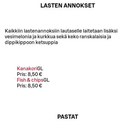
LASTEN ANNOKSET
Kaikkiin lastenannoksiin lautaselle laitetaan lisäksi
vesimelonia ja kurkkua sekä keko ranskalaisia ja
dippikippoon ketsuppia
Kanakori
G
L
Pris:
8,50 €
Fish & chips
G
L
Pris:
8,50 €
PASTAT