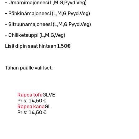
- Umamimajoneesi L,M,G,Pyyd.Veg)
- Pähkinämajoneesi (L,M,G,Pyyd.Veg)
- Sitruunamajoneesi (L,M,G,Pyyd.Veg)
- Chiliketsuppi (L,M,G,Veg)
Lisä dipin saat hintaan 1,50€
Tähän päälle valitset.
Rapea tofu
G
L
VE
Pris:
14,50 €
Rapea kana
G
L
Pris:
14,50 €