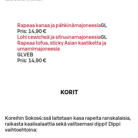
Rapeaa kanaa ja pähkinämajoneesia
G
L
Pris:
14,90 €
Lohi cewicheä ja sitruunamajoneesia
G
L
Rapeaa tofua, sticky Asian kastiketta ja
umamimajoneesia
G
L
VEB
Pris:
14,90 €
KORIT
Koreihin Sokos4:ssä laitetaan kasa rapeita ranskalaisia,
raikasta kaalisalaattia sekä valitsemasi dippi! Dippi
vaihtoehtoina: