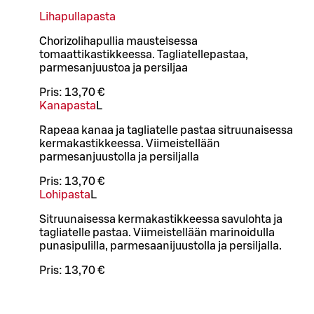
Lihapullapasta
Chorizolihapullia mausteisessa
tomaattikastikkeessa. Tagliatellepastaa,
parmesanjuustoa ja persiljaa
Pris:
13,70 €
Kanapasta
L
Rapeaa kanaa ja tagliatelle pastaa sitruunaisessa
kermakastikkeessa. Viimeistellään
parmesanjuustolla ja persiljalla
Pris:
13,70 €
Lohipasta
L
Sitruunaisessa kermakastikkeessa savulohta ja
tagliatelle pastaa. Viimeistellään marinoidulla
punasipulilla, parmesaanijuustolla ja persiljalla.
Pris:
13,70 €