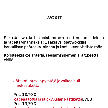
WOKIT
Sokos4:n wokkeihin paistamme reilusti munanuudeleita
ja rapeita vihanneksia! Lisäksi valitset wokkiisi
herkullisen pääraaka-aineen ja kastikkeen yhdistelmän.
Koristeeksi korianteria, seesaminsiemeniä ja tuoretta
chiliä
Jättikatkaravunpyrstöjä ja valkosipuli-
limekastiketta
L
Pris:
13,70 €
Rapeaa tofua ja sticky Asian kastiketta
L
VEB
Pris:
13,70 €