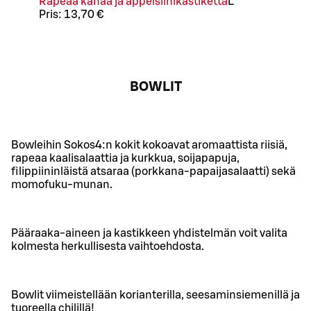
Rapeaa kanaa ja appelsiinikastiketta
L
Pris:
13,70 €
BOWLIT
Bowleihin Sokos4:n kokit kokoavat aromaattista riisiä,
rapeaa kaalisalaattia ja kurkkua, soijapapuja,
filippiininläistä atsaraa (porkkana-papaijasalaatti) sekä
momofuku-munan.
Pääraaka-aineen ja kastikkeen yhdistelmän voit valita
kolmesta herkullisesta vaihtoehdosta.
Bowlit viimeistellään korianterilla, seesaminsiemenillä ja
tuoreella chilillä!