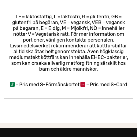
LF = laktosfattig, L = laktosfri, G = glutenfri, GB =
glutenfri på begäran, VE = vegansk, VEB = vegansk
på begäran, E = Eldig, M = Mjölkfri, NÖ = Innehåller
nötter V = Vegetarisk rätt. För mer information om
portioner, vänligen kontakta personalen.
Livsmedelsverket rekommenderar att köttfärsbiffar
alltid ska ätas helt genomstekta. Även högklassig
mediumstekt köttfärs kan innehålla EHEC-bakterier,
som kan orsaka allvarlig matförgiftning särskilt hos
barn och äldre människor.
=
Pris med S-Förmånskortet
=
Pris med S-Card