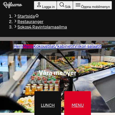
Gå till huvudinnehållet
Logga in
Sök
Öppna mobilmenyn
Startsida
Restauranger
Sokos4 Ravintolamaailma
Hem
Meny
Kokoustilat/kabinetit
Viikon salaatit
Våra menyer
LUNCH
MENU