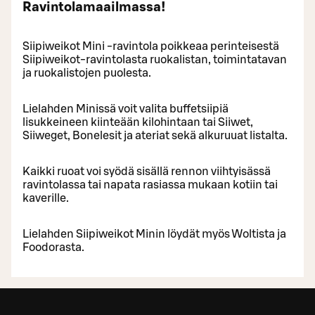
Ravintolamaailmassa!
Siipiweikot Mini -ravintola poikkeaa perinteisestä
Siipiweikot-ravintolasta ruokalistan, toimintatavan
ja ruokalistojen puolesta.
Lielahden Minissä voit valita buffetsiipiä
lisukkeineen kiinteään kilohintaan tai Siiwet,
Siiweget, Bonelesit ja ateriat sekä alkuruuat listalta.
Kaikki ruoat voi syödä sisällä rennon viihtyisässä
ravintolassa tai napata rasiassa mukaan kotiin tai
kaverille.
Lielahden Siipiweikot Minin löydät myös Woltista ja
Foodorasta.