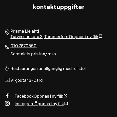
kontaktuppgifter
Prisma Lielahti
Turvesuonkatu 2
,
Tammerfors
Öppnas i ny flik
010 7670550
Samtalets pris ina/msa
Restaurangen är tillgänglig med rullstol
Vi godtar S-Card
Facebook
Öppnas i ny flik
Instagram
Öppnas i ny flik