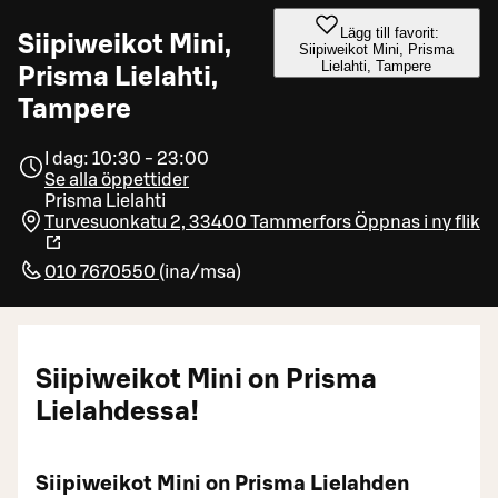
Lägg till favorit:
Siipiweikot Mini,
Siipiweikot Mini, Prisma
Lielahti, Tampere
Prisma Lielahti,
Tampere
I dag: 10:30 - 23:00
Se alla öppettider
Prisma Lielahti
Turvesuonkatu 2, 33400 Tammerfors
Öppnas i ny flik
010 7670550
(
ina/msa
)
Siipiweikot Mini on Prisma
Lielahdessa!
Siipiweikot Mini on Prisma Lielahden