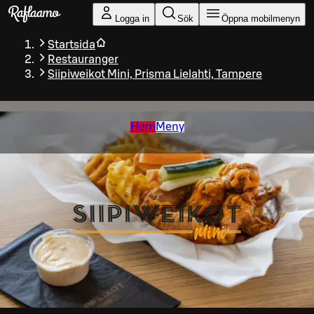
Gå till huvudinnehållet
Logga in
Sök
Öppna mobilmenyn
Startsida
Restauranger
Siipiweikot Mini, Prisma Lielahti, Tampere
Hem
Meny