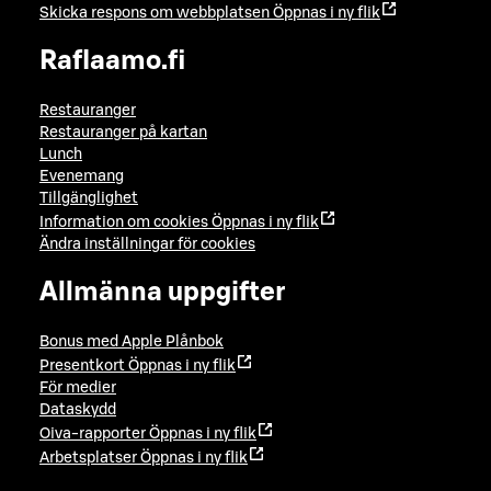
Skicka respons om webbplatsen
Öppnas i ny flik
Raflaamo.fi
Restauranger
Restauranger på kartan
Lunch
Evenemang
Tillgänglighet
Information om cookies
Öppnas i ny flik
Ändra inställningar för cookies
Allmänna uppgifter
Bonus med Apple Plånbok
Presentkort
Öppnas i ny flik
För medier
Dataskydd
Oiva-rapporter
Öppnas i ny flik
Arbetsplatser
Öppnas i ny flik