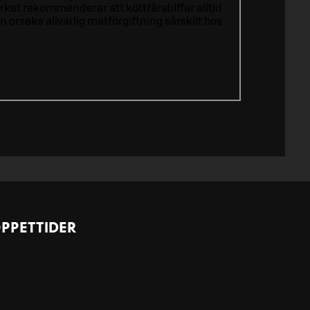
ket rekommenderar att köttfärsbiffar alltid
rsaka allvarlig matförgiftning särskilt hos
PPETTIDER