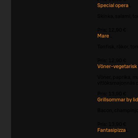
Special opera
L
Skinka, salami, to
Pris:
12,90 €
Mare
L
Tonfisk, räkor, to
Pris:
12,90 €
Vöner-vegetarisk
Vöner, paprika, m
vitlöksmajonnäs 
Pris:
13,90 €
Grillsommar by Ii
Bacon, champinjon
Pris:
13,90 €
Fantasipizza
L