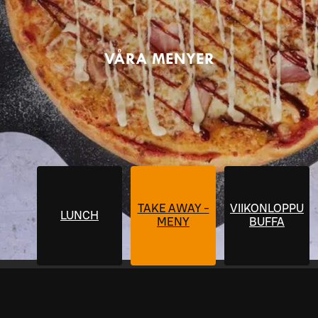
VÅRA MENYER
TAKE AWAY -
VIIKONLOPPU
LUNCH
MENY
BUFFA