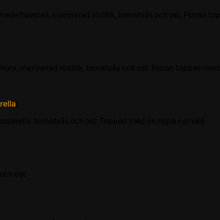
medelhavsost, marinerad rödlök, tomatsås och ost. Pizzan to
orv, marinerad rödlök, tomatsås och ost. Pizzan toppas med
ella
L
ozzarella, tomatsås och ost. Toppad med en nypa nymald
och ost