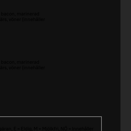
r, bacon, marinerad
ärs, vöner (innehåller
r, bacon, marinerad
ärs, vöner (innehåller
äran, E = Eldig, M = Mjölkfri, NÖ = Innehåller