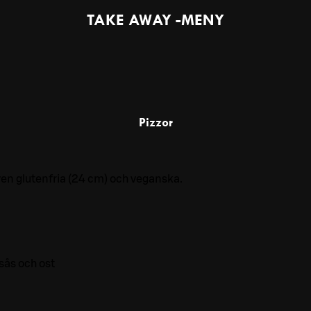
TAKE AWAY -MENY
Pizzor
även glutenfria (24 cm) och veganska.
sås och ost