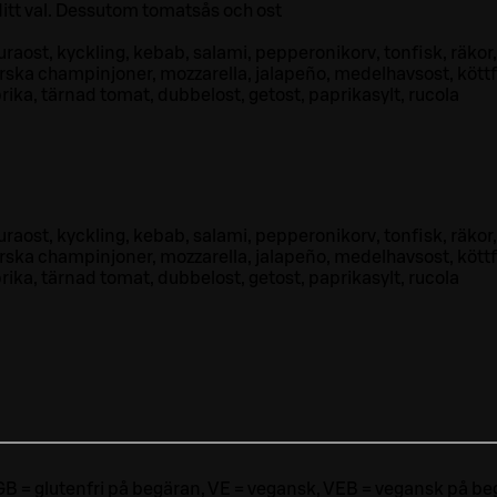
 ditt val. Dessutom tomatsås och ost
uraost, kyckling, kebab, salami, pepperonikorv, tonfisk, räko
ärska champinjoner, mozzarella, jalapeño, medelhavsost, köttf
aprika, tärnad tomat, dubbelost, getost, paprikasylt, rucola
uraost, kyckling, kebab, salami, pepperonikorv, tonfisk, räko
ärska champinjoner, mozzarella, jalapeño, medelhavsost, köttf
aprika, tärnad tomat, dubbelost, getost, paprikasylt, rucola
ri, GB = glutenfri på begäran, VE = vegansk, VEB = vegansk på beg