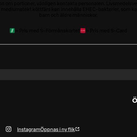
tion om portioner, vänligen kontakta personalen.
Livsmedelsver
 mediumstekt köttfärs kan innehålla EHEC-bakterier, som kan o
barn och äldre människor.
=
Pris med S-Förmånskortet
=
Pris med S-Card
Ö
Instagram
Öppnas i ny flik