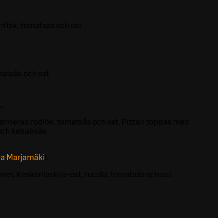
nfisk, tomatsås och ost
matsås och ost
L
arinerad rödlök, tomatsås och ost. Pizzan toppas med
och kebabsås
da Marjamäki
L
er, Koskenlaskija-ost, rucola, tomatsås och ost