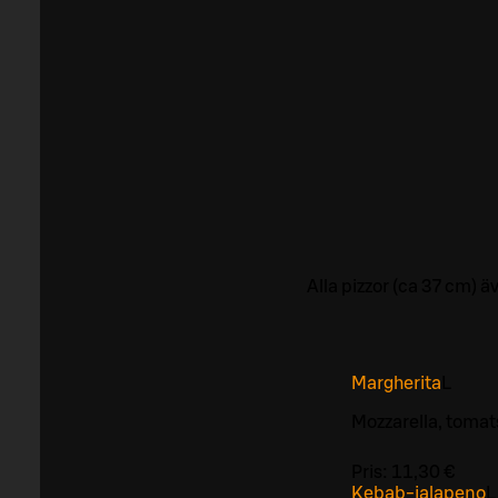
Alla pizzor (ca 37 cm) 
Margherita
L
Mozzarella, tomat
Pris:
11,30 €
Kebab-jalapeno
L