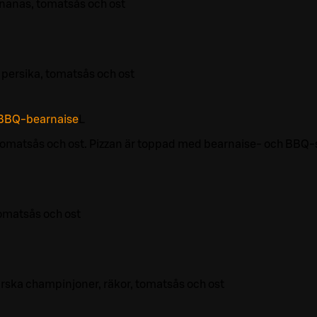
ananas, tomatsås och ost
 persika, tomatsås och ost
BBQ-bearnaise
L
tomatsås och ost. Pizzan är toppad med bearnaise- och BBQ-
omatsås och ost
färska champinjoner, räkor, tomatsås och ost