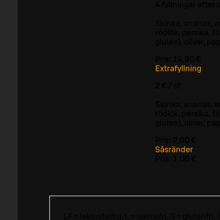
4 fyllningar efter
Skinka, ananas, a
rödlök, persika, f
gluten), oliver, p
Pris:
14,90 €
Extrafyllning
2 € / st
Skinka, ananas, a
rödlök, persika, f
gluten), oliver, p
Pris:
2,00 €
Såsränder
Pris:
1,00 €
LF = laktosfattig, L = laktosfri, G = glutenf