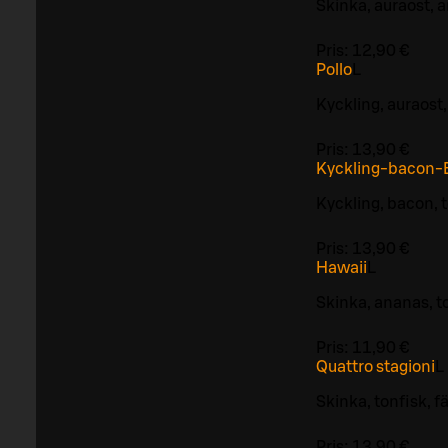
Skinka, auraost, 
Pris:
12,90 €
Pollo
L
Kyckling, auraost,
Pris:
13,90 €
Kyckling-bacon-
Kyckling, bacon, 
Pris:
13,90 €
Hawaii
L
Skinka, ananas, t
Pris:
11,90 €
Quattro stagioni
L
Skinka, tonfisk, 
Pris:
13,90 €