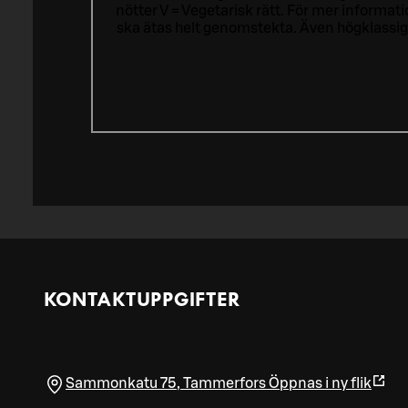
nötter V = Vegetarisk rätt. För mer informa
ska ätas helt genomstekta. Även högklassig
KONTAKTUPPGIFTER
Sammonkatu 75
,
Tammerfors
Öppnas i ny flik