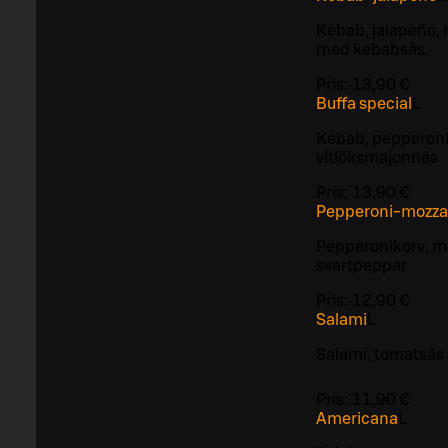
Kebab, jalapeño, 
med kebabsås.
Pris:
13,90 €
Buffa special
L
Kebab, pepperonik
vitlöksmajonnäs
Pris:
13,90 €
Pepperoni-mozzar
Pepperonikorv, m
svartpeppar
Pris:
12,90 €
Salami
L
Salami, tomatsås 
Pris:
11,90 €
Americana
L