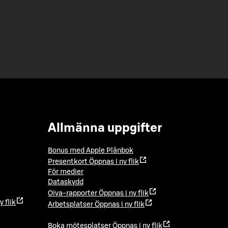
Allmänna uppgifter
Bonus med Apple Plånbok
Presentkort
Öppnas i ny flik
För medier
Dataskydd
Oiva-rapporter
Öppnas i ny flik
y flik
Arbetsplatser
Öppnas i ny flik
Boka mötesplatser
Öppnas i ny flik