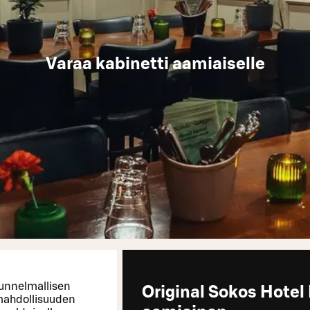
Varaa kabinetti aamiaiselle
 tunnelmallisen
Original Sokos Hotel
 mahdollisuuden