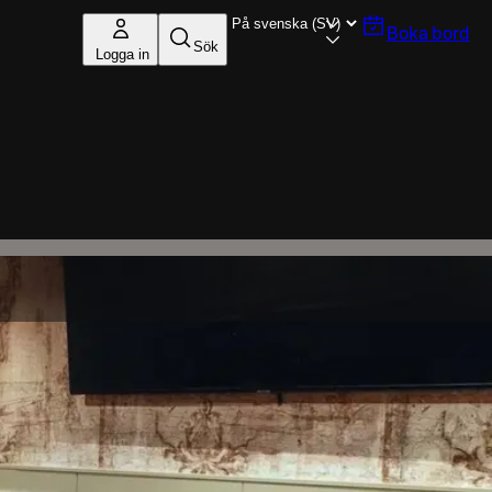
Boka bord
Sök
Logga in