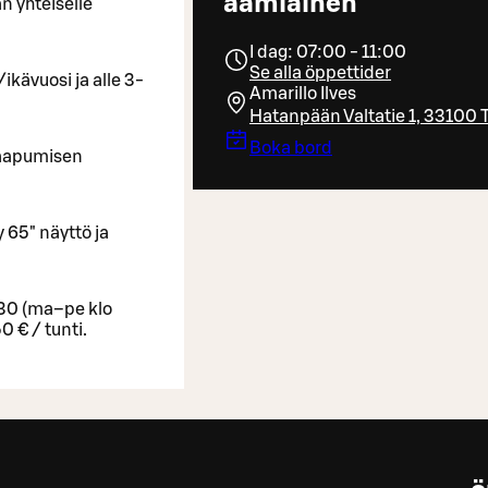
aamiainen
n yhteiselle
I dag: 07:00 - 11:00
Se alla öppettider
ikävuosi ja alle 3-
Amarillo Ilves
Hatanpään Valtatie 1, 33100
Boka bord
saapumisen
 65" näyttö ja
30 (ma–pe klo
 € / tunti.