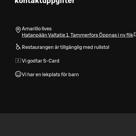
kontaktuppgifter
Amarillo Ilves
Hatanpään Valtatie 1
,
Tammerfors
Öppnas i ny flik
Restaurangen är tillgänglig med rullstol
Vi godtar S-Card
Vi har en lekplats för barn