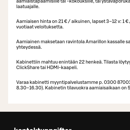
aamiaistapaamisille tai -kokouksille, tai ystäväporuka
laatuajalle.
Aamiaisen hinta on 21 € / aikuinen, lapset 3–12 v: 1 € /
vuotiaat veloituksetta.
Aamiainen maksetaan ravintola Amarillon kassalle 
yhteydessä.
Kabinettiin mahtuu enintään 22 henkeä. Tilasta löytyy
ClickShare tai HDMI-kaapeli.
Varaa kabinetti myyntipalvelustamme p. 0300 8700
8.30–16.30). Kabinetin tilavuokra aamiaisaikaan on 50