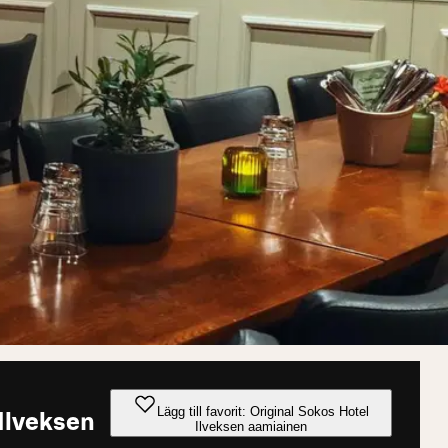
Lägg till favorit: Original Sokos Hotel
 Ilveksen
Ilveksen aamiainen