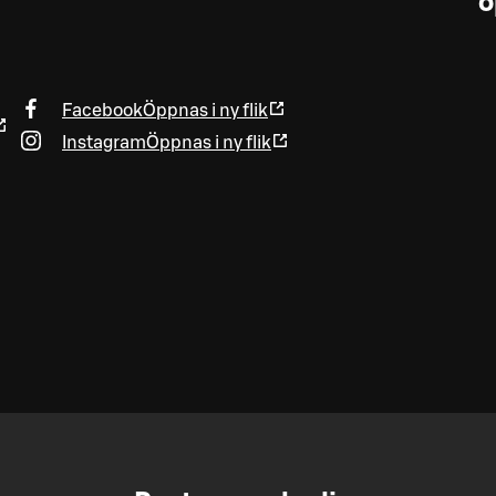
ö
Facebook
Öppnas i ny flik
Instagram
Öppnas i ny flik