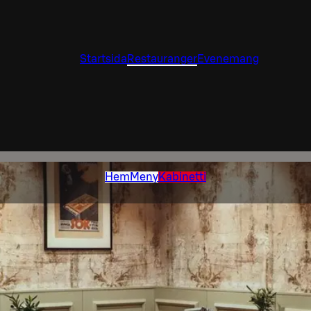
Startsida
Restauranger
Evenemang
Hem
Meny
Kabinetti