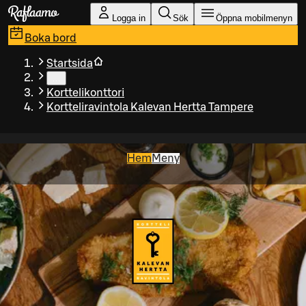
Gå till huvudinnehållet
Logga in
Sök
Öppna mobilmenyn
Boka bord
Startsida
…
Korttelikonttori
Kortteliravintola Kalevan Hertta Tampere
Hem
Meny