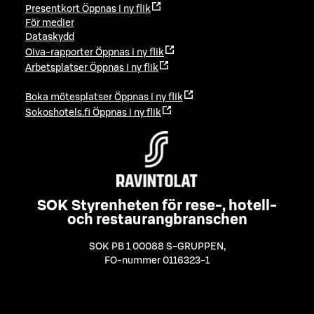
Presentkort
Öppnas i ny flik
För medier
Dataskydd
Oiva-rapporter
Öppnas i ny flik
Arbetsplatser
Öppnas i ny flik
Boka mötesplatser
Öppnas i ny flik
Sokoshotels.fi
Öppnas i ny flik
SOK Styrenheten för rese-, hotell-
och restaurangbranschen
SOK PB 1 00088 S-GRUPPEN
,
FO-nummer 0116323-1