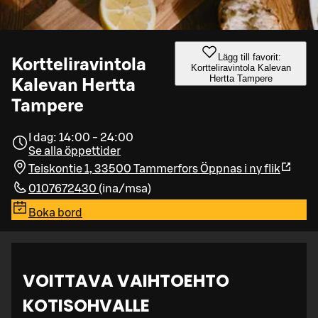
Lägg till favorit:
Kortteliravintola
Kortteliravintola Kalevan
Hertta Tampere
Kalevan Hertta
Tampere
I dag: 14:00 - 24:00
Se alla öppettider
Teiskontie 1, 33500 Tammerfors
Öppnas i ny flik
0107672430
(
ina/msa
)
Boka bord
VOITTAVA VAIHTOEHTO
KOTISOHVALLE