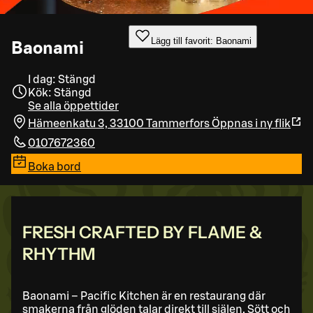
Lägg till favorit: Baonami
Baonami
I dag: Stängd
Kök: Stängd
Se alla öppettider
Hämeenkatu 3, 33100 Tammerfors
Öppnas i ny flik
0107672360
Boka bord
FRESH CRAFTED BY FLAME &
RHYTHM
Baonami – Pacific Kitchen är en restaurang där
smakerna från glöden talar direkt till själen. Sött och