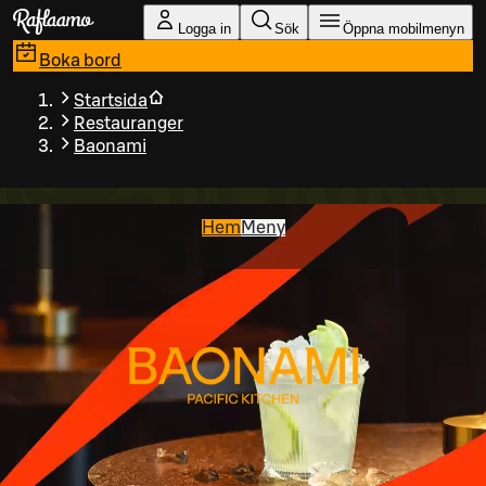
Gå till huvudinnehållet
Logga in
Sök
Öppna mobilmenyn
Boka bord
Startsida
Restauranger
Baonami
Hem
Meny