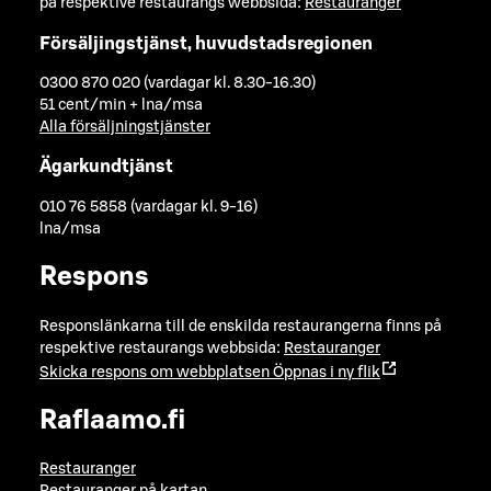
på respektive restaurangs webbsida:
Restauranger
Försäljingstjänst, huvudstadsregionen
0300 870 020 (vardagar kl. 8.30-16.30)
51 cent/min + lna/msa
Alla försäljningstjänster
Ägarkundtjänst
010 76 5858 (vardagar kl. 9-16)
lna/msa
Respons
Responslänkarna till de enskilda restaurangerna finns på
respektive restaurangs webbsida:
Restauranger
Skicka respons om webbplatsen
Öppnas i ny flik
Raflaamo.fi
Restauranger