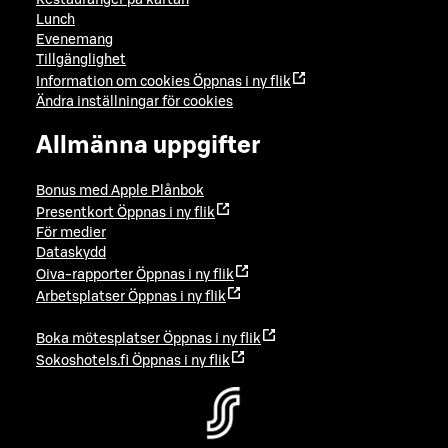
Restauranger på kartan
Lunch
Evenemang
Tillgänglighet
Information om cookies
Öppnas i ny flik
Ändra inställningar för cookies
Allmänna uppgifter
Bonus med Apple Plånbok
Presentkort
Öppnas i ny flik
För medier
Dataskydd
Oiva-rapporter
Öppnas i ny flik
Arbetsplatser
Öppnas i ny flik
Boka mötesplatser
Öppnas i ny flik
Sokoshotels.fi
Öppnas i ny flik