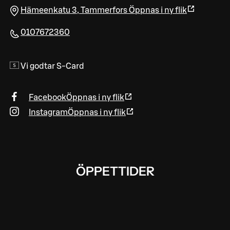
Hämeenkatu 3
,
Tammerfors
Öppnas i ny flik
0107672360
Vi godtar S-Card
Facebook
Öppnas i ny flik
Instagram
Öppnas i ny flik
ÖPPETTIDER
.