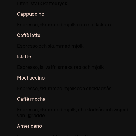
Liten, stark kaffedryck
Cappuccino
Espresso, skummad mjölk och mjölkskum
Caffè latte
Espresso och skummad mjölk
Islatte
Espresso, is, valfri smaksirap och mjölk
Mochaccino
Espresso, skummad mjölk och chokladsås
Caffè mocha
Espresso, skummad mjölk, chokladsås och vispad
vaniljgrädde
Americano