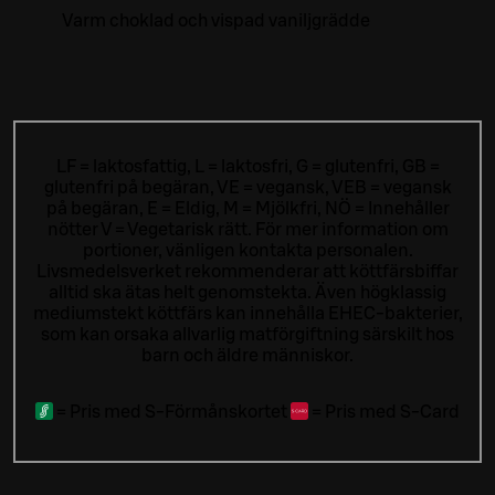
Varm choklad och vispad vaniljgrädde
LF = laktosfattig, L = laktosfri, G = glutenfri, GB =
glutenfri på begäran, VE = vegansk, VEB = vegansk
på begäran, E = Eldig, M = Mjölkfri, NÖ = Innehåller
nötter V = Vegetarisk rätt. För mer information om
portioner, vänligen kontakta personalen.
Livsmedelsverket rekommenderar att köttfärsbiffar
alltid ska ätas helt genomstekta. Även högklassig
mediumstekt köttfärs kan innehålla EHEC-bakterier,
som kan orsaka allvarlig matförgiftning särskilt hos
barn och äldre människor.
=
Pris med S-Förmånskortet
=
Pris med S-Card