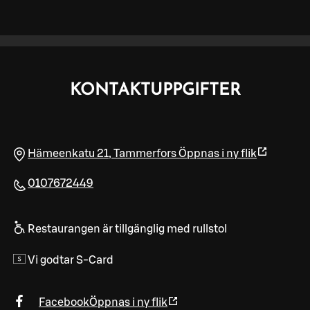
KONTAKTUPPGIFTER
Hämeenkatu 21
,
Tammerfors
Öppnas i ny flik
0107672449
Restaurangen är tillgänglig med rullstol
Vi godtar S-Card
Facebook
Öppnas i ny flik