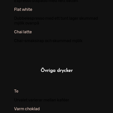
Espresso utspädd med hett vatten
Flat white
Dubbelespresso med ett tunt lager skummad
mjölk ovanpå
Chai latte
Chai-smaksirap och skummad mjölk
Övriga drycker
Te
Urvalet varierar mellan kaféer
Varm choklad