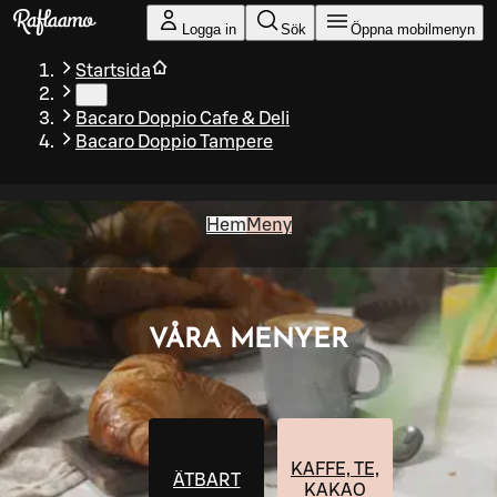
Gå till huvudinnehållet
Logga in
Sök
Öppna mobilmenyn
Startsida
…
Bacaro Doppio Cafe & Deli
Bacaro Doppio Tampere
Hem
Meny
VÅRA MENYER
KAFFE, TE,
ÄTBART
KAKAO