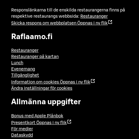
Responslänkarna till de enskilda restaurangerna finns på
respektive restaurangs webbsida:
Restauranger
Skicka respons om webbplatsen
Öppnas i ny flik
Raflaamo.fi
Restauranger
Restauranger på kartan
Lunch
Evenemang
Tillgänglighet
Information om cookies
Öppnas i ny flik
Ändra inställningar för cookies
Allmänna uppgifter
Bonus med Apple Plånbok
Presentkort
Öppnas i ny flik
För medier
Dataskydd