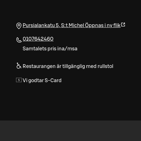
Pursialankatu 5
,
S:t Michel
Öppnas i ny flik
0107642460
Samtalets pris ina/msa
Restaurangen är tillgänglig med rullstol
Vi godtar S-Card