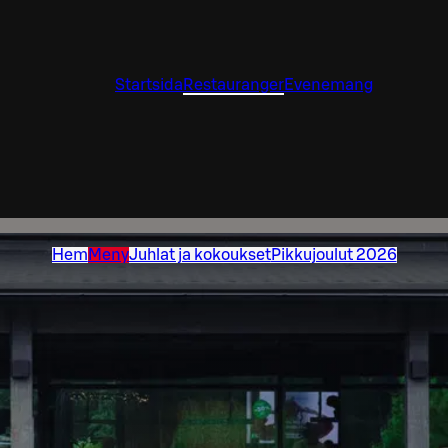
Startsida
Restauranger
Evenemang
Hem
Meny
Juhlat ja kokoukset
Pikkujoulut 2026