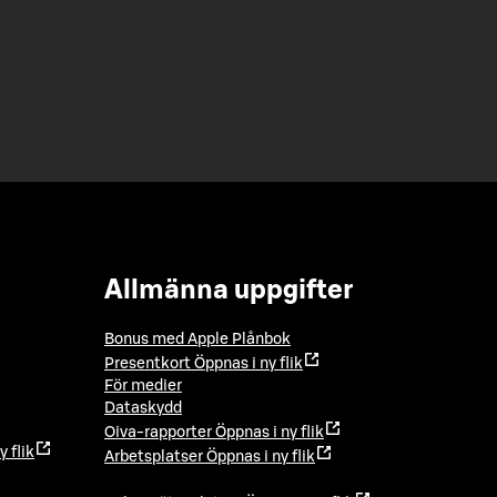
Allmänna uppgifter
Bonus med Apple Plånbok
Presentkort
Öppnas i ny flik
För medier
Dataskydd
Oiva-rapporter
Öppnas i ny flik
y flik
Arbetsplatser
Öppnas i ny flik