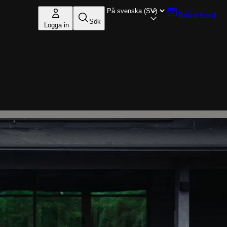
Boka bord
Sök
Logga in