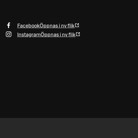
Facebook
Öppnas i ny flik
Instagram
Öppnas i ny flik