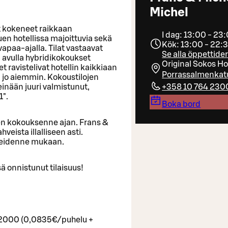
Michel
t kokeneet raikkaan
I dag: 13:00 - 23
uen hotellissa majoittuvia sekä
Kök: 13:00 - 22:
apaa-ajalla. Tilat vastaavat
Se alla öppettide
 avulla hybridikokoukset
Original Sokos Ho
 ravistelivat hotellin kaikkiaan
Porrassalmenkatu
tu jo aiemmin. Kokoustilojen
einään juuri valmistunut,
+358 10 764 230
1".
Boka bord
n kokouksenne ajan. Frans &
veista illalliseen asti.
rpeidenne mukaan.
ä onnistunut tilaisuus!
4 2000 (0,0835€/puhelu +