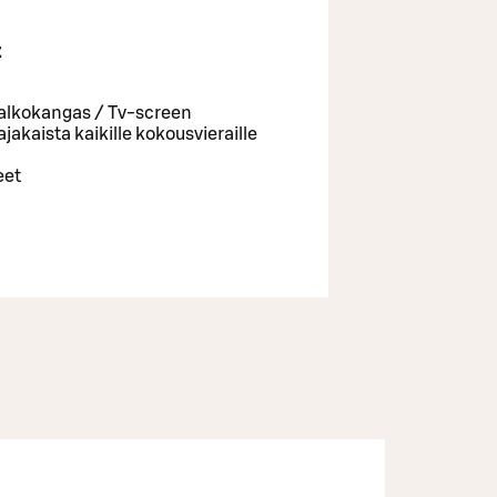
t
valkokangas / Tv-screen
akaista kaikille kokousvieraille
eet