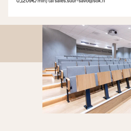
0,1209€/min) tai sales.suur-savo@sok.fi