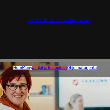
Startsida
Restauranger
Evenemang
Hem
Meny
Juhlat ja kokoukset
Ohjelmatarjonta