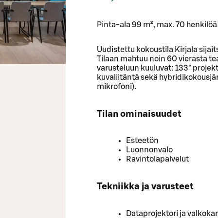
Pinta-ala 99 m², max. 70 henkilöä
Uudistettu kokoustila Kirjala sijai
Tilaan mahtuu noin 60 vierasta t
varusteluun kuuluvat: 133" projekt
kuvaliitäntä sekä hybridikokousjä
mikrofoni).
Tilan ominaisuudet
Esteetön
Luonnonvalo
Ravintolapalvelut
Tekniikka ja varusteet
Dataprojektori ja valkok