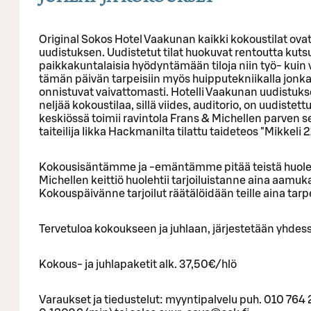
Original Sokos Hotel Vaakunan kaikki kokoustilat ova
uudistuksen. Uudistetut tilat huokuvat rentoutta kuts
paikkakuntalaisia hyödyntämään tiloja niin työ- kuin v
tämän päivän tarpeisiin myös huipputekniikalla jonka
onnistuvat vaivattomasti. Hotelli Vaakunan uudistukset
neljää kokoustilaa, sillä viides, auditorio, on uudistet
keskiössä toimii ravintola Frans & Michellen parven s
taiteilija Iikka Hackmanilta tilattu taideteos "Mikkeli 2
Kokousisäntämme ja -emäntämme pitää teistä huole
Michellen keittiö huolehtii tarjoiluistanne aina aamukah
Kokouspäivänne tarjoilut räätälöidään teille aina ta
Tervetuloa kokoukseen ja juhlaan, järjestetään yhdess
Kokous- ja juhlapaketit alk. 37,50€/hlö
Varaukset ja tiedustelut: myyntipalvelu puh. 010 76