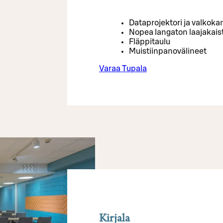
Dataprojektori ja valkok
Nopea langaton laajakaista
Fläppitaulu
Muistiinpanovälineet
Varaa Tupala
Kirjala