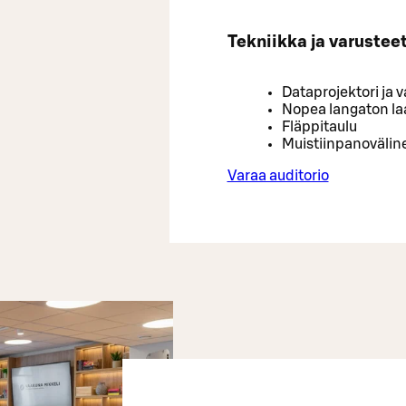
Tekniikka ja varustee
Dataprojektori ja 
Nopea langaton laaj
Fläppitaulu
Muistiinpanovälin
Varaa auditorio