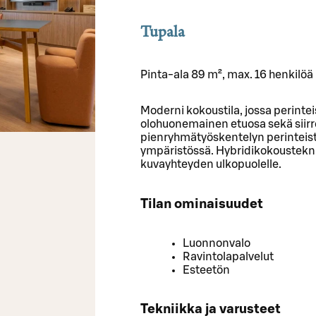
Tupala
Pinta-ala 89 m², max. 16 henkilöä
Moderni kokoustila, jossa perinte
olohuonemainen etuosa sekä siirr
pienryhmätyöskentelyn perinteis
ympäristössä. Hybridikokoustekni
kuvayhteyden ulkopuolelle.
Tilan ominaisuudet
Luonnonvalo
Ravintolapalvelut
Esteetön
Tekniikka ja varusteet