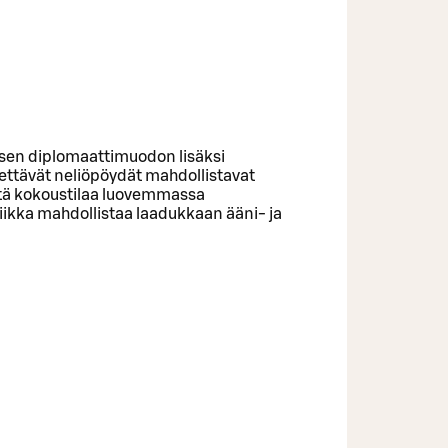
isen diplomaattimuodon lisäksi
ettävät neliöpöydät mahdollistavat
tä kokoustilaa luovemmassa
ikka mahdollistaa laadukkaan ääni- ja