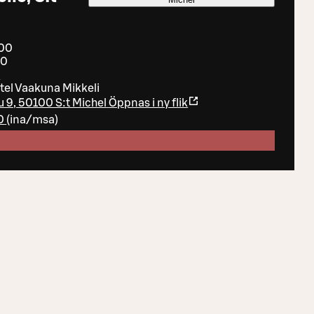
:00
30
r
tel Vaakuna Mikkeli
 9, 50100 S:t Michel
Öppnas i ny flik
0
(
ina/msa
)