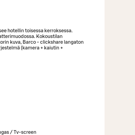
tsee hotellin toisessa kerroksessa.
eatterimuodossa. Kokoustilan
orin kuva, Barco - clickshare langaton
rjestelmä (kamera + kaiutin +
angas / Tv-screen