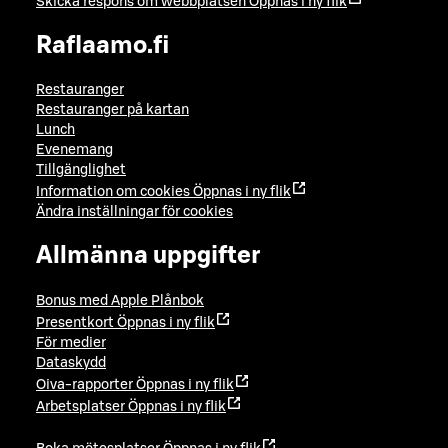
Skicka respons om webbplatsen
Öppnas i ny flik
Raflaamo.fi
Restauranger
Restauranger på kartan
Lunch
Evenemang
Tillgänglighet
Information om cookies
Öppnas i ny flik
Ändra inställningar för cookies
Allmänna uppgifter
Bonus med Apple Plånbok
Presentkort
Öppnas i ny flik
För medier
Dataskydd
Oiva-rapporter
Öppnas i ny flik
Arbetsplatser
Öppnas i ny flik