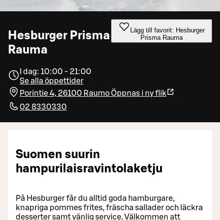
Lägg till favorit: Hesburger
Hesburger Prisma
Prisma Rauma
Rauma
I dag: 10:00 - 21:00
Se alla öppettider
Porintie 4, 26100 Raumo
Öppnas i ny flik
02 8330330
Suomen suurin
hampurilaisravintolaketju
På Hesburger får du alltid goda hamburgare,
knapriga pommes frites, fräscha sallader och läckra
desserter samt vänlig service. Välkommen att