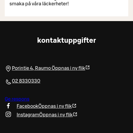
smaka på våra läckerheter!
kontaktuppgifter
Porintie 4
,
Raumo
Öppnas i ny flik
02 8330330
Ge respons
Facebook
Öppnas i ny flik
Instagram
Öppnas i ny flik