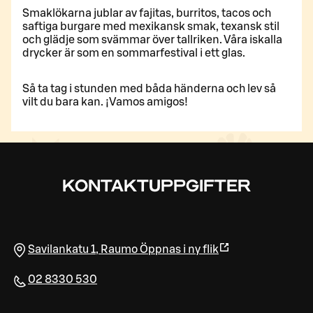
Smaklökarna jublar av fajitas, burritos, tacos och
saftiga burgare med mexikansk smak, texansk stil
och glädje som svämmar över tallriken. Våra iskalla
drycker är som en sommarfestival i ett glas.
Så ta tag i stunden med båda händerna och lev så
vilt du bara kan. ¡Vamos amigos!
KONTAKTUPPGIFTER
Savilankatu 1
,
Raumo
Öppnas i ny flik
02 8330 530