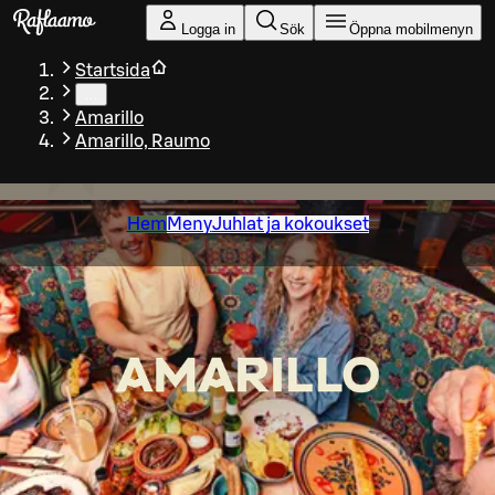
Gå till huvudinnehållet
Logga in
Sök
Öppna mobilmenyn
Startsida
…
Amarillo
Amarillo, Raumo
Hem
Meny
Juhlat ja kokoukset