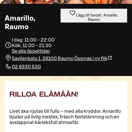
Lägg till favorit: Amarillo,
Amarillo,
Raumo
Raumo
I dag: 11:00 - 22:00
Kök: 11:00 - 21:30
Se alla öppettider
Savilankatu 1, 26100 Raumo
Öppnas i ny flik
02 8330 530
RILLOA ELÄMÄÄN!
Livet ska njutas till fullo – med alla kryddor. Amarillo
bjuder på livlig mextex, fräsch feststämning och en
avslappnat kärleksfull atmosfär.