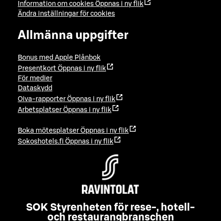
Information om cookies
Öppnas i ny flik
Ändra inställningar för cookies
Allmänna uppgifter
Bonus med Apple Plånbok
Presentkort
Öppnas i ny flik
För medier
Dataskydd
Oiva-rapporter
Öppnas i ny flik
Arbetsplatser
Öppnas i ny flik
Boka mötesplatser
Öppnas i ny flik
Sokoshotels.fi
Öppnas i ny flik
SOK Styrenheten för rese-, hotell-
och restaurangbranschen