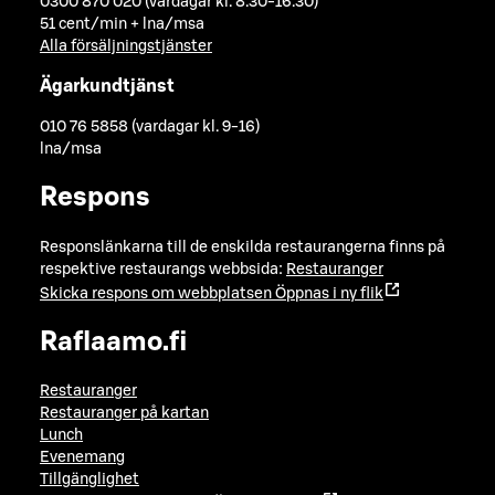
0300 870 020 (vardagar kl. 8.30-16.30)
51 cent/min + lna/msa
Alla försäljningstjänster
Ägarkundtjänst
010 76 5858 (vardagar kl. 9-16)
lna/msa
Respons
Responslänkarna till de enskilda restaurangerna finns på
respektive restaurangs webbsida:
Restauranger
Skicka respons om webbplatsen
Öppnas i ny flik
Raflaamo.fi
Restauranger
Restauranger på kartan
Lunch
Evenemang
Tillgänglighet