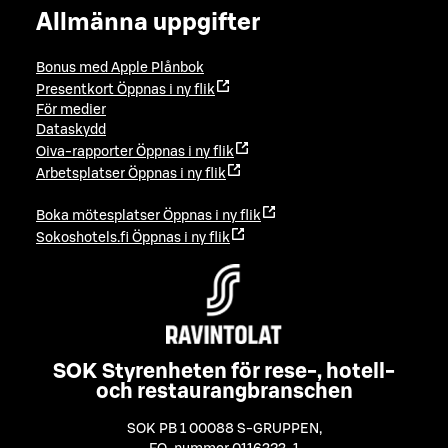
Allmänna uppgifter
Bonus med Apple Plånbok
Presentkort
Öppnas i ny flik
För medier
Dataskydd
Oiva-rapporter
Öppnas i ny flik
Arbetsplatser
Öppnas i ny flik
Boka mötesplatser
Öppnas i ny flik
Sokoshotels.fi
Öppnas i ny flik
SOK Styrenheten för rese-, hotell-
och restaurangbranschen
SOK PB 1 00088 S-GRUPPEN
,