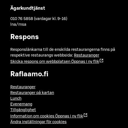
Ägarkundtjänst
010 76 5858 (vardagar kl. 9-16)
lna/msa
Respons
Responslänkarna till de enskilda restaurangerna finns på
respektive restaurangs webbsida:
Restauranger
Skicka respons om webbplatsen
Öppnas i ny flik
Raflaamo.fi
Restauranger
Restauranger på kartan
Lunch
Evenemang
Tillgänglighet
Information om cookies
Öppnas i ny flik
Ändra inställningar för cookies