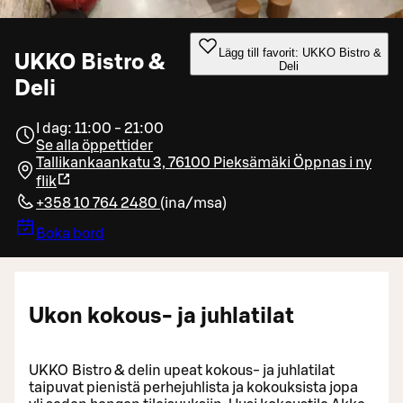
Lägg till favorit: UKKO Bistro &
UKKO Bistro &
Deli
Deli
I dag: 11:00 - 21:00
Se alla öppettider
Tallikankaankatu 3, 76100 Pieksämäki
Öppnas i ny
flik
+358 10 764 2480
(
ina/msa
)
Boka bord
Ukon kokous- ja juhlatilat
UKKO Bistro & delin upeat kokous- ja juhlatilat
taipuvat pienistä perhejuhlista ja kokouksista jopa