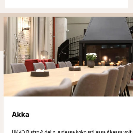
Akka
UKKO Bistro & delin uudessa kokoustilassa Akassa voit