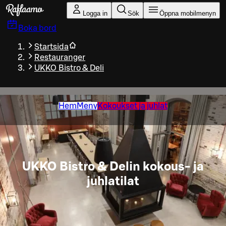
Gå till huvudinnehållet
Logga in
Sök
Öppna mobilmenyn
Boka bord
Startsida
Restauranger
UKKO Bistro & Deli
Hem
Meny
Kokoukset ja juhlat
UKKO Bistro & Delin kokous- ja
juhlatilat