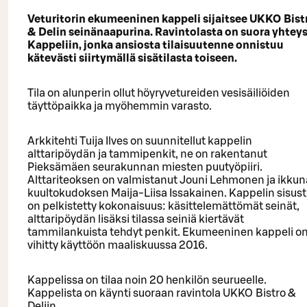
Veturitorin ekumeeninen kappeli sijaitsee UKKO Bist
& Delin seinänaapurina. Ravintolasta on suora yhtey
Kappeliin, jonka ansiosta tilaisuutenne onnistuu
kätevästi siirtymällä sisätilasta toiseen.
Tila on alunperin ollut höyryvetureiden vesisäiliöiden
täyttöpaikka ja myöhemmin varasto.
Arkkitehti Tuija Ilves on suunnitellut kappelin
alttaripöydän ja tammipenkit, ne on rakentanut
Pieksämäen seurakunnan miesten puutyöpiiri.
Alttariteoksen on valmistanut Jouni Lehmonen ja ikku
kuultokudoksen Maija-Liisa Issakainen. Kappelin sisus
on pelkistetty kokonaisuus: käsittelemättömät seinät,
alttaripöydän lisäksi tilassa seiniä kiertävät
tammilankuista tehdyt penkit. Ekumeeninen kappeli o
vihitty käyttöön maaliskuussa 2016.
Kappelissa on tilaa noin 20 henkilön seurueelle.
Kappelista on käynti suoraan ravintola UKKO Bistro &
Deliin.