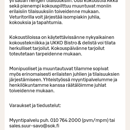
yli sadan hengen tilaisuuksiin. Uusi kokoustila Akka
sekä pienempi kokouspilttuu muuntuvat moniin
erilaisiin tilaisuuksiin toiveidenne mukaan.
Veturitorilla voit järjestää isompiakin juhlia,
kokouksia ja tapahtumia.
Kokoustiloissa on käytettävissänne nykyaikainen
kokoustekniikka ja UKKO Bistro & delistä voi tilata
herkulliset tarjoilut. Kokouspäivänne tarjoilut
toteutetaan tarpeidenne mukaan.
Monipuoliset ja muuntautuvat tilamme sopivat
myös erinomaisesti erilaisten juhlien ja tilaisuuksien
järjestämiseen. Yhteistyössä myyntipalvelumme ja
henkilökuntamme kanssa räätälöimme juhlat
toiveidenne mukaan.
Varaukset ja tiedustelut:
Myyntipalvelu puh. 010 764 2000 (pvm/mpm) tai
sales.suur-savo@sok.fi