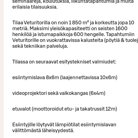
seminaareja, koulutuksia, liikuntatapahtumia ja muita
erilaisia tilaisuuksia.
Tilaa Veturitorilla on noin 1 850 m² ja korkeutta jopa 10
metriä. Maksimi yleisökapasiteetti on seisten 1600
henkilöä ja istumapaikkoja 600 hengelle. Tapahtumiin
Veturitorille on vuokrattavissa kalusteita (pöytiä & tuole
sekä tekniikan palveluja.
Tilassa on seuraavat esitystekniset valmiudet:
esiintymislava 8x6m (laajennettavissa 10x6m)
videoprojektori sekä valkokangas (6x4m)
etuvalot (moottoroidut etu- ja takatrussit 12m)
Esiintyjille löytyvät lämpiötilat esiintymislavan
välittömästä läheisyydestä.