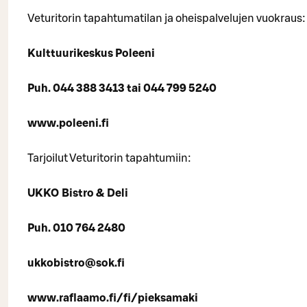
Veturitorin tapahtumatilan ja oheispalvelujen vuokraus:
Kulttuurikeskus Poleeni
Puh. 044 388 3413 tai 044 799 5240
www.poleeni.fi
Tarjoilut Veturitorin tapahtumiin:
UKKO Bistro & Deli
Puh. 010 764 2480
ukkobistro@sok.fi
www.raflaamo.fi/fi/pieksamaki