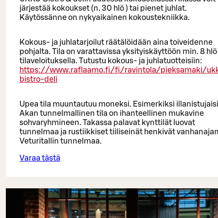
järjestää kokoukset (n. 30 hlö ) tai pienet juhlat.
Käytössänne on nykyaikainen kokoustekniikka.
Kokous- ja juhlatarjoilut räätälöidään aina toiveidenne
pohjalta. Tila on varattavissa yksityiskäyttöön min. 8 hlö 
tilaveloituksella. Tutustu kokous- ja juhlatuotteisiin:
https://www.raflaamo.fi/fi/ravintola/pieksamaki/uk
bistro-deli
Upea tila muuntautuu moneksi. Esimerkiksi illanistujais
Akan tunnelmallinen tila on ihanteellinen mukavine
sohvaryhmineen. Takassa palavat kynttilät luovat
tunnelmaa ja rustiikkiset tiiliseinät henkivät vanhanaja
Veturitallin tunnelmaa.
Varaa tästä