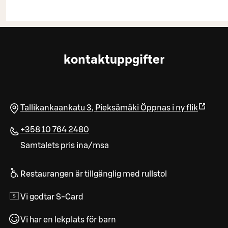
kontaktuppgifter
Tallikankaankatu 3
,
Pieksämäki
Öppnas i ny flik
+358 10 764 2480
Samtalets pris ina/msa
Restaurangen är tillgänglig med rullstol
Vi godtar S-Card
Vi har en lekplats för barn