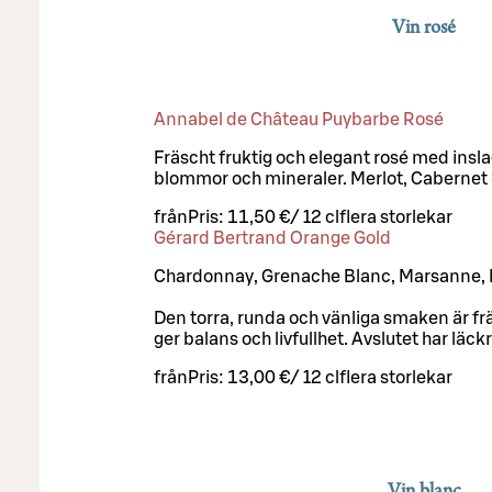
Vin rosé
Annabel de Château Puybarbe Rosé
Fräscht fruktig och elegant rosé med insla
blommor och mineraler. Merlot, Cabernet
från
Pris:
11,50 €
/
12 cl
flera storlekar
Gérard Bertrand Orange Gold
Chardonnay, Grenache Blanc, Marsanne, M
Den torra, runda och vänliga smaken är fr
ger balans och livfullhet. Avslutet har läckr
från
Pris:
13,00 €
/
12 cl
flera storlekar
Vin blanc