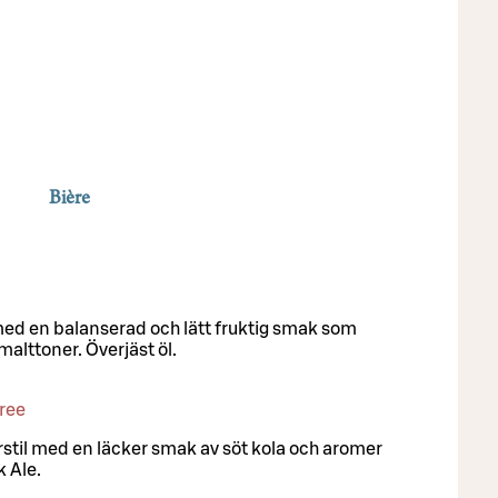
Bière
l med en balanserad och lätt fruktig smak som
lttoner. Överjäst öl.
ree
erstil med en läcker smak av söt kola och aromer
k Ale.