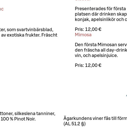
Presenterades för första 
nc
platsen där drinken skap
konjak, apelsinlikör och c
Pris:
12,00 €
örter, som svartvinbärsblad,
Mimosa
v exotiska frukter. Fräscht
Den första Mimosan server
den fräscha all day-dri
vin, och apelsinjuice.
Pris:
12,00 €
toner, silkeslena tanniner,
Ägarkundens viner fås till fö
100 % Pinot Noir.
(AL 51.2 §)