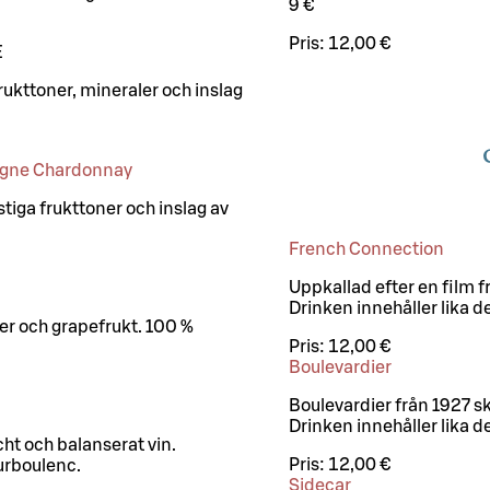
9 €
Pris:
12,00 €
E
rukttoner, mineraler och inslag
C
ogne Chardonnay
tiga frukttoner och inslag av
French Connection
Uppkallad efter en film 
Drinken innehåller lika d
ler och grapefrukt. 100 %
Pris:
12,00 €
Boulevardier
Boulevardier från 1927 s
Drinken innehåller lika d
cht och balanserat vin.
Pris:
12,00 €
urboulenc.
Sidecar