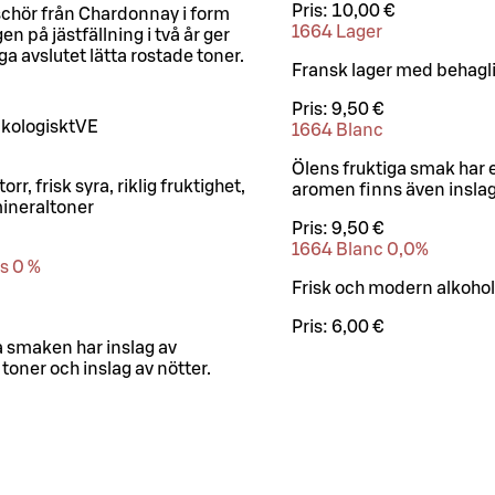
Pris:
10,00 €
schör från Chardonnay i form
1664 Lager
n på jästfällning i två år ger
ga avslutet lätta rostade toner.
Fransk lager med behagli
Pris:
9,50 €
kologiskt
VE
1664 Blanc
Ölens fruktiga smak har e
rr, frisk syra, riklig fruktighet,
aromen finns även inslag 
mineraltoner
Pris:
9,50 €
1664 Blanc 0,0%
s 0 %
Frisk och modern alkohol
Pris:
6,00 €
a smaken har inslag av
toner och inslag av nötter.