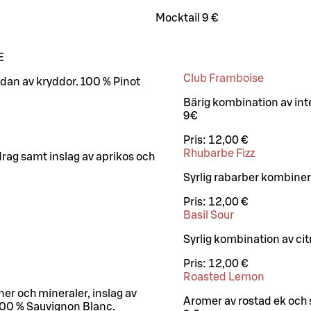
Mocktail 9 €
E
Club Framboise
ydan av kryddor. 100 % Pinot
Bärig kombination av inte
9€
Pris:
12,00 €
Rhubarbe Fizz
 drag samt inslag av aprikos och
Syrlig rabarber kombine
Pris:
12,00 €
Basil Sour
Syrlig kombination av citr
Pris:
12,00 €
Roasted Lemon
er och mineraler, inslag av
Aromer av rostad ek och 
100 % Sauvignon Blanc.