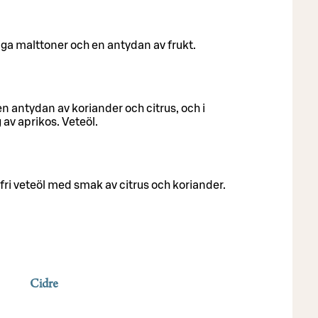
ga malttoner och en antydan av frukt.
n antydan av koriander och citrus, och i
av aprikos. Veteöl.
fri veteöl med smak av citrus och koriander.
Cidre