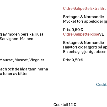
Cidre Galipette Extra Bru
Bretagne & Normandie
Mycket torr äppelcider g
Pris:
9,50 €
g av mogen persika, ljusa
Cidre Galipette Rosé
VE
 Sauvignon, Malbec.
Bretagne & Normandie
Halvtorr cider gjord på äp
En behaglig jordgubbssm
auzac, Muscat, Viognier.
Pris:
9,50 €
äsch och de låga tanninerna
a toner av bitter.
Cockta
Cocktail 12 €