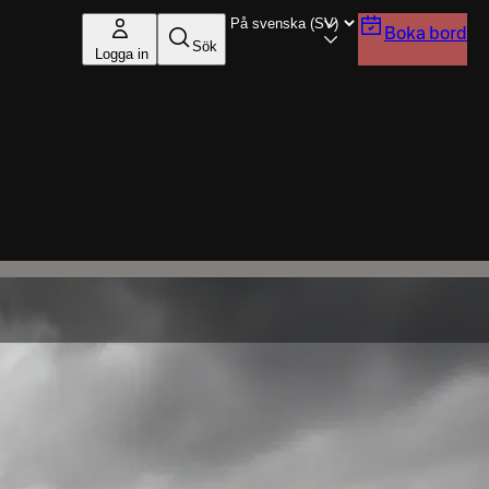
Boka bord
Sök
Logga in