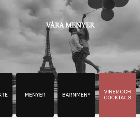
VÅRA MENYER
VINER OCH
RTE
MENYER
BARNMENY
COCKTAILS