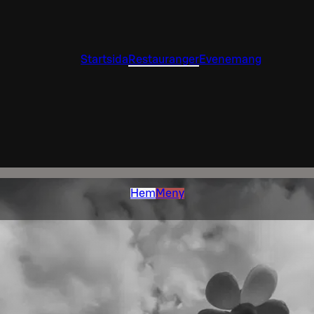
Startsida
Restauranger
Evenemang
Hem
Meny