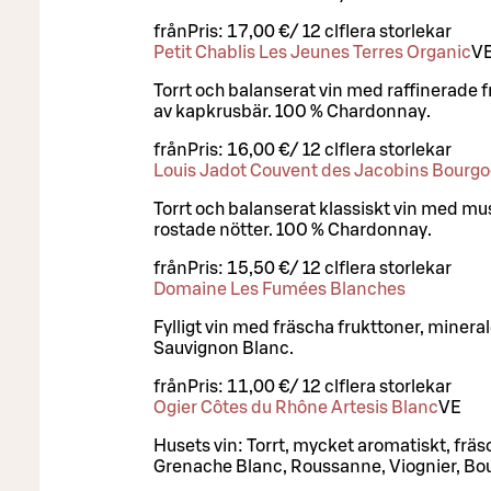
från
Pris:
17,00 €
/
12 cl
flera storlekar
Petit Chablis Les Jeunes Terres Organic
V
Torrt och balanserat vin med raffinerade f
av kapkrusbär. 100 % Chardonnay.
från
Pris:
16,00 €
/
12 cl
flera storlekar
Louis Jadot Couvent des Jacobins Bourg
Torrt och balanserat klassiskt vin med mus
rostade nötter. 100 % Chardonnay.
från
Pris:
15,50 €
/
12 cl
flera storlekar
Domaine Les Fumées Blanches
Fylligt vin med fräscha frukttoner, minera
Sauvignon Blanc.
från
Pris:
11,00 €
/
12 cl
flera storlekar
Ogier Côtes du Rhône Artesis Blanc
VE
Husets vin: Torrt, mycket aromatiskt, fräs
Grenache Blanc, Roussanne, Viognier, Bo