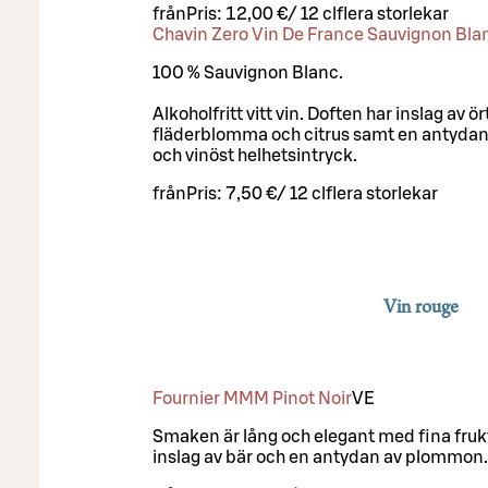
från
Pris:
12,00 €
/
12 cl
flera storlekar
Chavin Zero Vin De France Sauvignon Bla
100 % Sauvignon Blanc.
Alkoholfritt vitt vin. Doften har inslag av 
fläderblomma och citrus samt en antydan a
och vinöst helhetsintryck.
från
Pris:
7,50 €
/
12 cl
flera storlekar
Vin rouge
Fournier MMM Pinot Noir
VE
Smaken är lång och elegant med fina frukt
inslag av bär och en antydan av plommon. 