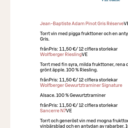
Jean-Baptiste Adam Pinot Gris Réserve
V
Torrt vin med pigga frukttoner och en ant
Gris.
från
Pris:
11,50 €
/
12 cl
flera storlekar
Wolfberger Riesling
VE
Torrt med fin syra, milda frukttoner, rena
grönt äpple. 100 % Riesling.
från
Pris:
11,50 €
/
12 cl
flera storlekar
Wolfberger Gewurtztraminer Signature
Alsace. 100 % Gewurtztraminer
från
Pris:
11,50 €
/
12 cl
flera storlekar
Sancerre N7
VE
Torrt och generöst vin med mogna fruktton
vinbärsblad och en antydan av rabarber. 