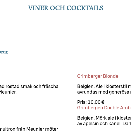
VINER OCH COCKTAILS
eux
Grimberger Blonde
ad rostad smak och fräscha
Belgien. Ale i klostersti
Meunier.
avrundas med generösa ma
Pris:
10,00 €
Grimbergen Double Amb
Belgien. Mörk ale i klost
av apelsin och kanel. Dar
multron från Meunier möter