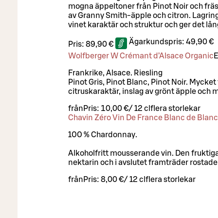
mogna äppeltoner från Pinot Noir och frä
av Granny Smith-äpple och citron. Lagringe
vinet karaktär och struktur och ger det lån
Ägarkundspris:
49,90 €
Pris:
89,90 €
Wolfberger W Crémant d’Alsace Organic
E
Frankrike, Alsace. Riesling
Pinot Gris, Pinot Blanc, Pinot Noir. Mycket to
citruskaraktär, inslag av grönt äpple och 
från
Pris:
10,00 €
/
12 cl
flera storlekar
Chavin Zéro Vin De France Blanc de Blanc
100 % Chardonnay.
Alkoholfritt mousserande vin. Den fruktig
nektarin och i avslutet framträder rostade 
från
Pris:
8,00 €
/
12 cl
flera storlekar