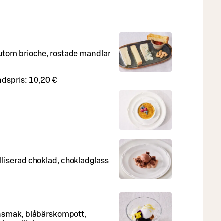
sutom brioche, rostade mandlar
dspris:
10,20 €
liserad choklad, chokladglass
nsmak, blåbärskompott,