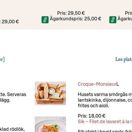
Pris:
29,50 €
Pri
Ägarkundspris:
25,00 €
Ägark
:
29,00 €
er]
Les plat
Croque-Monsieur
L
te. Serveras
Husets varma smörgås me
lägg.
lantskinka, dijonnaise,
frites och aioli.
Pris:
18,00 €
Sik – Filet de lavaret à l
klad rödlök,
Sik stekt i brynt smör, f