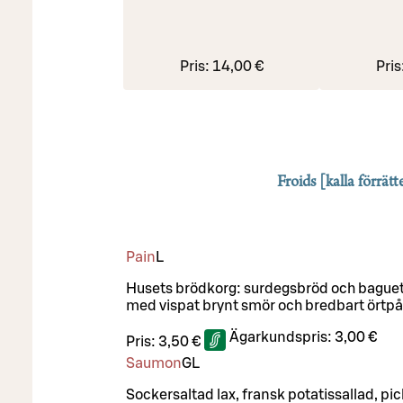
Pris:
14,00 €
Pris
Froids [kalla förrätt
Pain
L
Husets brödkorg: surdegsbröd och baguet
med vispat brynt smör och bredbart örtpå
Ägarkundspris:
3,00 €
Pris:
3,50 €
Saumon
G
L
Sockersaltad lax, fransk potatissallad, pic