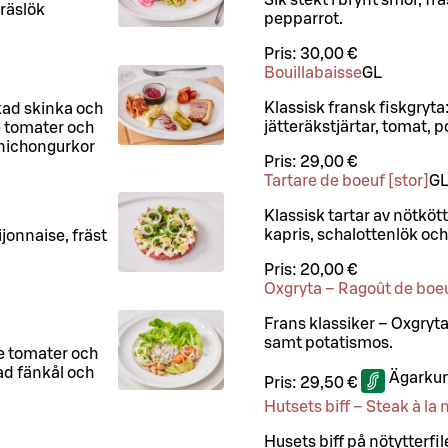
räslök
pepparrot.
Pris:
30,00 €
Bouillabaisse
G
L
Klassisk fransk fiskgryta:
rkad skinka och
jätteräkstjärtar, tomat, po
e tomater och
nichongurkor
Pris:
29,00 €
Tartare de boeuf [stor]
G
Klassisk tartar av nötköt
kapris, schalottenlök och 
jonnaise, fräst
Pris:
20,00 €
Oxgryta – Ragoût de boe
Frans klassiker – Oxgryt
samt potatismos.
de tomater och
ad fänkål och
Ägarkun
Pris:
29,50 €
Hutsets biff – Steak à la
Husets biff på nötytterfi