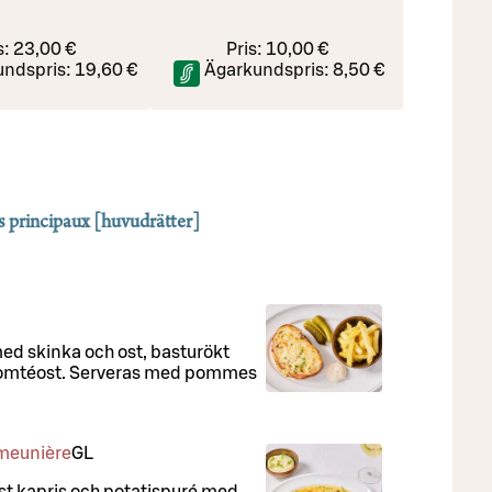
s:
23,00 €
Pris:
10,00 €
undspris:
19,60 €
Ägarkundspris:
8,50 €
s principaux [huvudrätter]
d skinka och ost, basturökt
 comtéost. Serveras med pommes
a meunière
G
L
räst kapris och potatispuré med