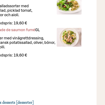
salladssorter med
llad, picklad tomat,
r och aioli.
dspris:
19,60 €
alade de saumon fumé
G
L
ter med vinägrettdressing,
ansk potatissallad, oliver, bönor,
ili.
dspris:
19,60 €
s desserts [desserter]