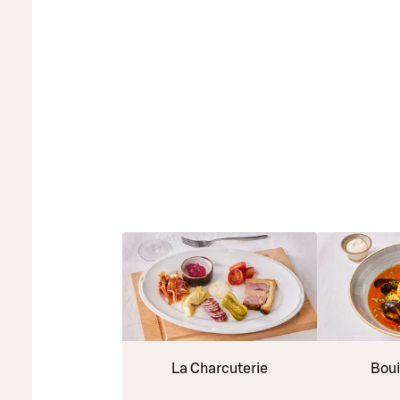
La Charcuterie
Boui