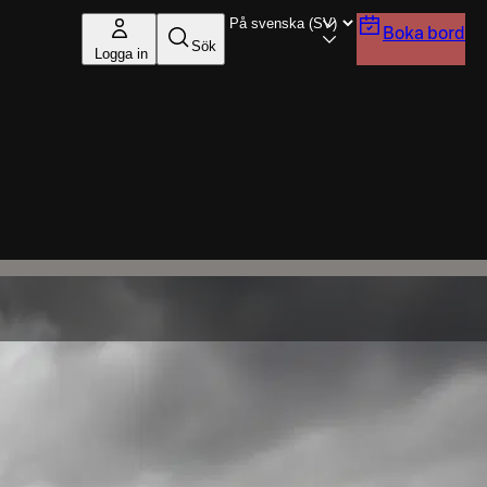
Boka bord
Sök
Logga in