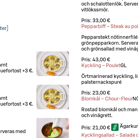
och schalottenlök. Server
vitlökssmör.
Pris:
33,00 €
Pepparbiff – Steak au po
ter]
Pepparstekt nötinnerfilé
grönpepparkorn. Servera
och grönsallad med vinäg
Pris:
43,00 €
samt
Kyckling – Poulet
G
L
uefortost +3 €.
Örtmarinerad kyckling, 
palsternackspuré
Pris:
23,00 €
samt
Blomkål – Chour-Fleur
N
uefortost +3 €.
Rostad blomkål och mand
och vinägrett.
Ägarkun
Pris:
21,00 €
erveras med
Kycklingsallad – Salade 