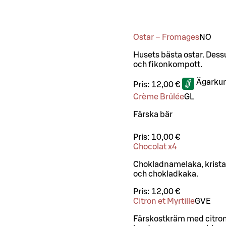
Ostar – Fromages
NÖ
Husets bästa ostar. Des
och fikonkompott.
Ägarkun
Pris:
12,00 €
Crème Brûlée
G
L
Färska bär
Pris:
10,00 €
Chocolat x4
Chokladnamelaka, kristal
och chokladkaka.
Pris:
12,00 €
Citron et Myrtille
G
VE
Färskostkräm med citro