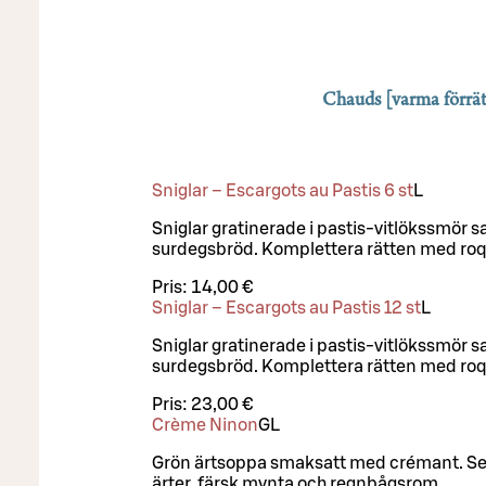
Chauds [varma förrät
Sniglar – Escargots au Pastis 6 st
L
Sniglar gratinerade i pastis-vitlökssmör 
surdegsbröd. Komplettera rätten med roq
Pris:
14,00 €
Sniglar – Escargots au Pastis 12 st
L
Sniglar gratinerade i pastis-vitlökssmör 
surdegsbröd. Komplettera rätten med roq
Pris:
23,00 €
Crème Ninon
G
L
Grön ärtsoppa smaksatt med crémant. S
ärter, färsk mynta och regnbågsrom