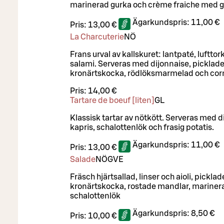
marinerad gurka och crème fraiche med g
Ägarkundspris:
11,00 €
Pris:
13,00 €
La Charcuterie
NÖ
Frans urval av kallskuret: lantpaté, luftto
salami. Serveras med dijonnaise, picklad
kronärtskocka, rödlöksmarmelad och cor
Pris:
14,00 €
Tartare de boeuf [liten]
G
L
Klassisk tartar av nötkött. Serveras med di
kapris, schalottenlök och frasig potatis.
Ägarkundspris:
11,00 €
Pris:
13,00 €
Salade
NÖ
G
VE
Fräsch hjärtsallad, linser och aioli, pickla
kronärtskocka, rostade mandlar, mariner
schalottenlök
Ägarkundspris:
8,50 €
Pris:
10,00 €