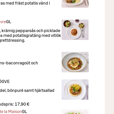
as med fräst potatis vänd i
ivre
G
L
, krämig pepparsås och picklade
s med potatisgratäng med vitlök
rettdressing.
lins-baconragoût och
Ö
G
VE
el, bönpuré samt hjärtsallad
dspris:
17,90 €
de la Maison
G
L