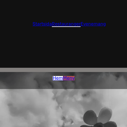
Startsida
Restauranger
Evenemang
Hem
Meny