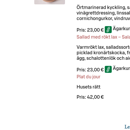
Örtmarinerad kyckling, 
vinägrettdressing, linssa
cornichongurkor, vindruvo
Ägarkun
Pris:
23,00 €
Sallad med rökt lax – S
Varmrökt lax, salladssor
picklad kronärtskocka, fr
ägg, schalottenlök och aio
Ägarkun
Pris:
23,00 €
Plat du jour
Husets rätt
Pris:
42,00 €
Le