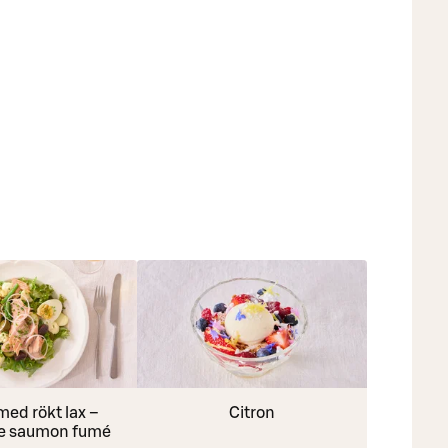
med rökt lax –
Citron
de saumon fumé