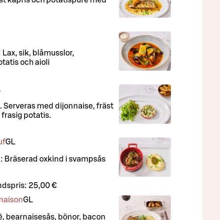
 Lax, sik, blåmusslor,
tatis och aioli
L
t. Serveras med dijonnaise, fräst
frasig potatis.
uf
G
L
a: Bräserad oxkind i svampsås
dspris:
25,00 €
 maison
G
L
lé, bearnaisesås, bönor, bacon