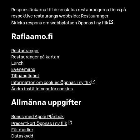
Responslänkarna till de enskilda restaurangerna finns på
respektive restaurangs webbsida:
Restauranger
Skicka respons om webbplatsen
Öppnas i ny flik
Raflaamo.fi
Restauranger
Restauranger på kartan
Lunch
Evenemang
Tillgänglighet
Information om cookies
Öppnas i ny flik
Ändra inställningar för cookies
Allmänna uppgifter
Bonus med Apple Plånbok
Presentkort
Öppnas i ny flik
För medier
Dataskydd