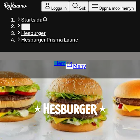
Gå till huvudinnehållet
Logga in
Sök
Öppna mobilmenyn
Startsida
…
Hesburger
Hesburger Prisma Laune
Hem
Meny