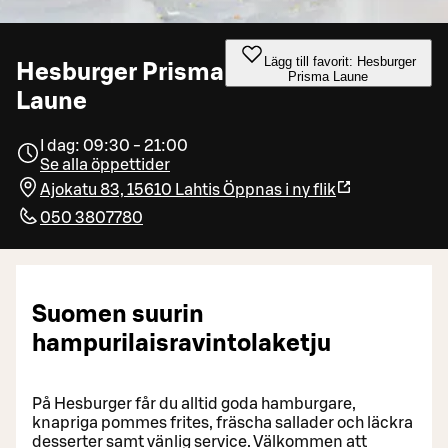
Lägg till favorit: Hesburger
Hesburger Prisma
Prisma Laune
Laune
I dag: 09:30 - 21:00
Se alla öppettider
Ajokatu 83, 15610 Lahtis
Öppnas i ny flik
050 3807780
Suomen suurin
hampurilaisravintolaketju
På Hesburger får du alltid goda hamburgare,
knapriga pommes frites, fräscha sallader och läckra
desserter samt vänlig service. Välkommen att