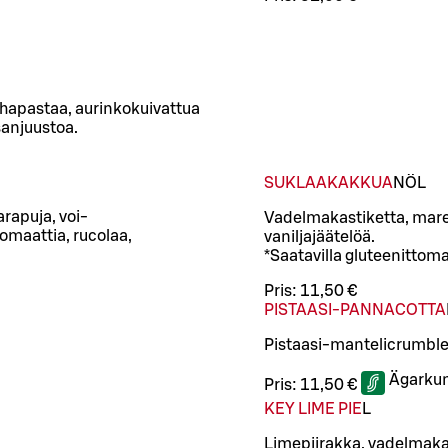
uhapastaa, aurinkokuivattua
sanjuustoa.
SUKLAAKAKKUA
NÖ
L
arapuja, voi-
Vadelmakastiketta, mare
omaattia, rucolaa,
vaniljajäätelöä.
*Saatavilla gluteenittom
Pris:
11,50 €
PISTAASI-PANNACOTTA
Pistaasi-mantelicrumblea
Ägarkun
Pris:
11,50 €
KEY LIME PIE
L
Limepiirakka, vadelmaka