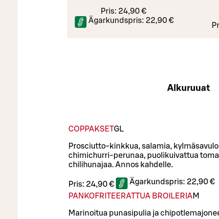
Pris:
24,90 €
Ägarkundspris:
22,90 €
Pr
Alkuruuat
COPPAKSET
G
L
Prosciutto-kinkkua, salamia, kylmäsavul
chimichurri-perunaa, puolikuivattua tomaa
chilihunajaa. Annos kahdelle.
Ägarkundspris:
22,90 €
Pris:
24,90 €
PANKOFRITEERATTUA BROILERIA
M
Marinoitua punasipulia ja chipotlemajonee