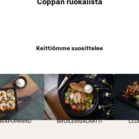
Coppan ruokalista
Keittiömme suosittelee
TIRAPUPANNU
BROILERISALAATTI
CLU