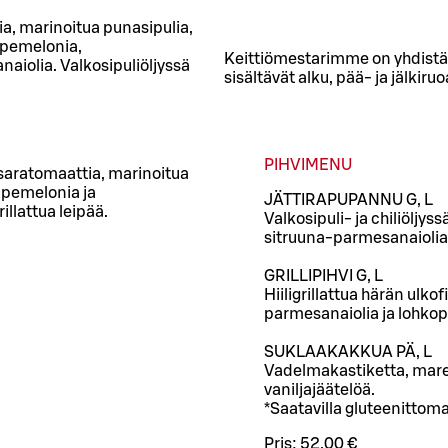
ia, marinoitua punasipulia,
upemelonia,
Keittiömestarimme on yhdistä
iolia. Valkosipuliöljyssä
sisältävät alku, pää- ja jälkiruo
PIHVIMENU
saratomaattia, marinoitua
upemelonia ja
JÄTTIRAPUPANNU G, L
llattua leipää.
Valkosipuli- ja chiliöljys
sitruuna-parmesanaiolia
GRILLIPIHVI G, L
Hiiligrillattua härän ulko
parmesanaiolia ja lohkop
SUKLAAKAKKUA PÄ, L
Vadelmakastiketta, mare
vaniljajäätelöä.
*Saatavilla gluteenittom
Pris:
52,00 €