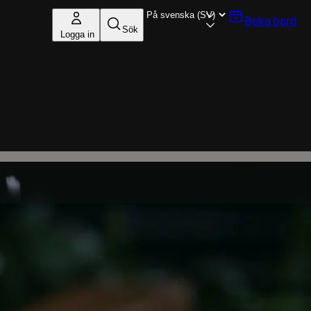
Boka bord
Sök
Logga in