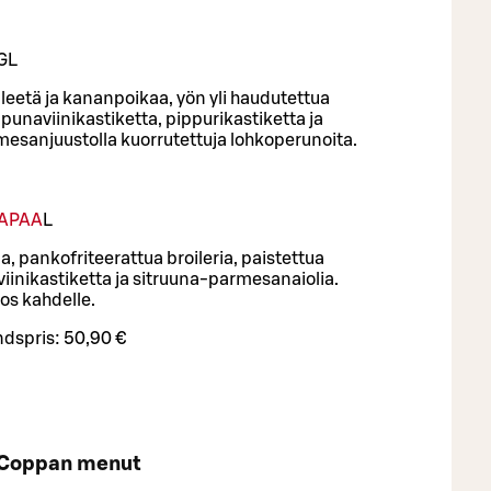
G
L
fileetä ja kananpoikaa, yön yli haudutettua
unaviinikastiketta, pippurikastiketta ja
esanjuustolla kuorrutettuja lohkoperunoita.
TAPAA
L
a, pankofriteerattua broileria, paistettua
inikastiketta ja sitruuna-parmesanaiolia.
os kahdelle.
dspris:
50,90 €
Coppan menut