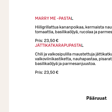
MARRY ME -PASTA
L
Hiiligrillattua kananpoikaa, kermaista na
tomaattia, basilikaöljyä, rucolaa ja parme
Pris:
23,50 €
JÄTTIKATKARAPUPASTA
L
Chili ja valkosipulilla maustettuja jättikatk
valkoviinikastiketta, nauhapastaa, pisarat
basilikaöljyä ja parmesanjuustoa.
Pris:
23,50 €
Pääruuat