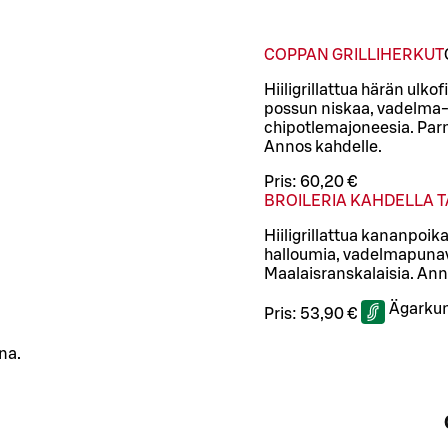
COPPAN GRILLIHERKUT
Hiiligrillattua härän ulko
possun niskaa, vadelma-p
chipotlemajoneesia. Parm
Annos kahdelle.
Pris:
60,20 €
BROILERIA KAHDELLA 
Hiiligrillattua kananpoika
halloumia, vadelmapunavi
Maalaisranskalaisia. Ann
Ägarkun
Pris:
53,90 €
na.