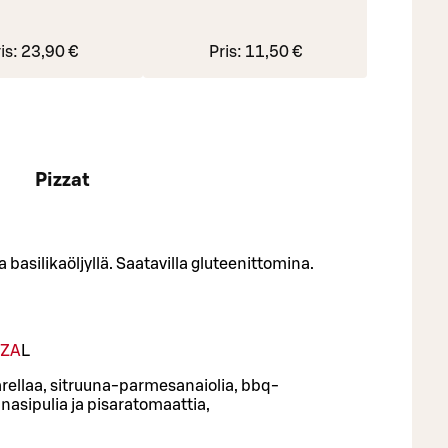
is:
23,90 €
Pris:
11,50 €
Pizzat
ja basilikaöljyllä. Saatavilla gluteenittomina.
ZZA
L
zarellaa, sitruuna-parmesanaiolia, bbq-
nasipulia ja pisaratomaattia,