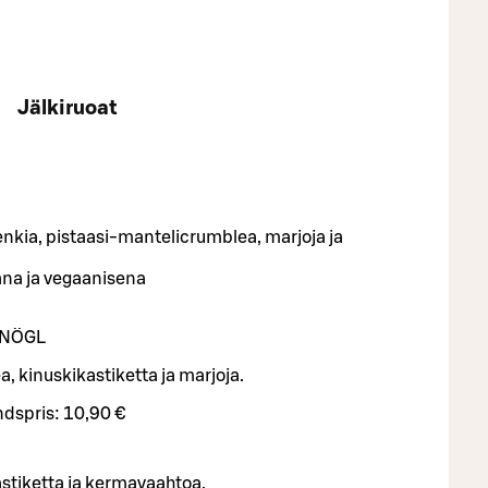
Jälkiruoat
nkia, pistaasi-mantelicrumblea, marjoja ja
ana ja vegaanisena
NÖ
G
L
, kinuskikastiketta ja marjoja.
dspris:
10,90 €
stiketta ja kermavaahtoa.