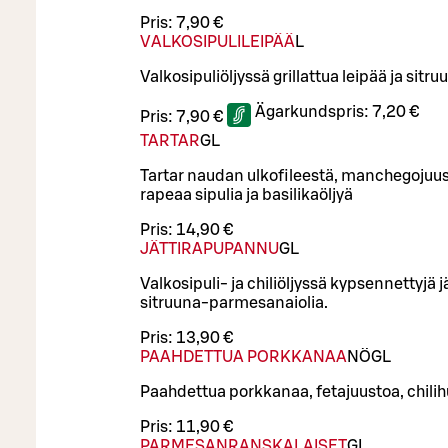
Pris:
7,90 €
VALKOSIPULILEIPÄÄ
L
Valkosipuliöljyssä grillattua leipää ja sit
Ägarkundspris:
7,20 €
Pris:
7,90 €
TARTAR
G
L
Tartar naudan ulkofileestä, manchegojuus
rapeaa sipulia ja basilikaöljyä
Pris:
14,90 €
JÄTTIRAPUPANNU
G
L
Valkosipuli- ja chiliöljyssä kypsennettyjä 
sitruuna-parmesanaiolia.
Pris:
13,90 €
PAAHDETTUA PORKKANAA
NÖ
G
L
Paahdettua porkkanaa, fetajuustoa, chilih
Pris:
11,90 €
PARMESANRANSKALAISET
G
L