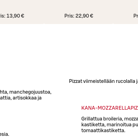
is:
13,90 €
Pris:
22,90 €
Pr
Pizzat viimeistellään rucolalla 
ohta, manchegojuustoa,
ttia, artisokkaa ja
KANA-MOZZARELLAPI
Grillattua broileria, moz
kastiketta, marinoitua pu
tomaattikastiketta.
sia.