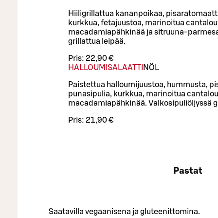
Hiiligrillattua kananpoikaa, pisaratomaatt
kurkkua, fetajuustoa, marinoitua cantalo
macadamiapähkinää ja sitruuna-parmesana
grillattua leipää.
Pris:
22,90 €
HALLOUMISALAATTI
NÖ
L
Paistettua halloumijuustoa, hummusta, pi
punasipulia, kurkkua, marinoitua cantalo
macadamiapähkinää. Valkosipuliöljyssä gri
Pris:
21,90 €
Pastat
Saatavilla vegaanisena ja gluteenittomina.