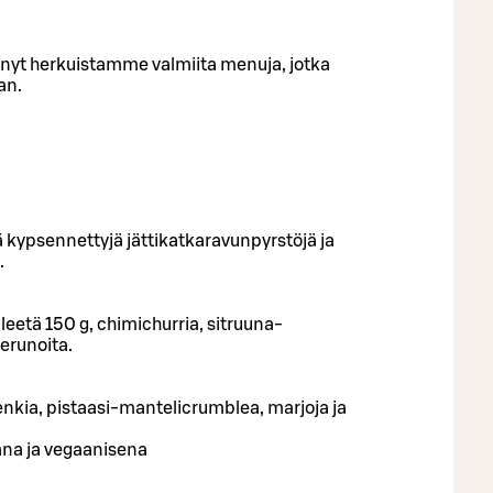
nyt herkuistamme valmiita menuja, jotka
an.
sä kypsennettyjä jättikatkaravunpyrstöjä ja
.
fileetä 150 g, chimichurria, sitruuna-
erunoita.
nkia, pistaasi-mantelicrumblea, marjoja ja
ana ja vegaanisena