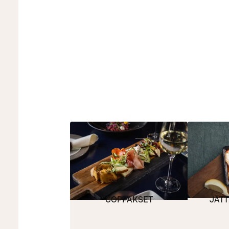
COPPAKSET
JÄT