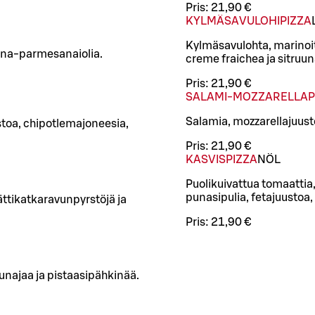
Pris:
21,90 €
KYLMÄSAVULOHIPIZZA
Kylmäsavulohta, marinoit
ruuna-parmesanaiolia.
creme fraichea ja sitruu
Pris:
21,90 €
SALAMI-MOZZARELLAP
Salamia, mozzarellajuust
toa, chipotlemajoneesia,
Pris:
21,90 €
KASVISPIZZA
NÖ
L
Puolikuivattua tomaattia,
punasipulia, fetajuustoa
jättikatkaravunpyrstöjä ja
Pris:
21,90 €
unajaa ja pistaasipähkinää.