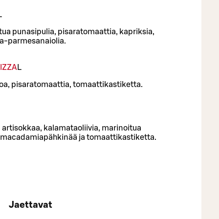
L
ua punasipulia, pisaratomaattia, kapriksia,
na-parmesanaiolia.
IZZA
L
oa, pisaratomaattia, tomaattikastiketta.
 artisokkaa, kalamataoliivia, marinoitua
, macadamiapähkinää ja tomaattikastiketta.
Jaettavat