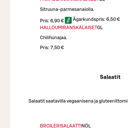
Sitruuna-parmesanaiolia.
Ägarkundspris:
6,50 €
Pris:
6,90 €
HALLOUMIRANSKALAISET
G
L
Chilihunajaa.
Pris:
7,50 €
Salaatit
Salaatit saatavilla vegaanisena ja gluteenittomi
BROILERISALAATTI
NÖ
L