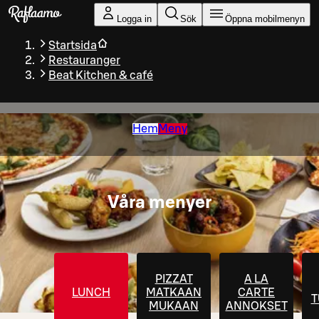
Gå till huvudinnehållet
Logga in
Sök
Öppna mobilmenyn
Startsida
Restauranger
Beat Kitchen & café
Hem
Meny
Våra menyer
PIZZAT
A LA
LUNCH
MATKAAN
CARTE
T
MUKAAN
ANNOKSET