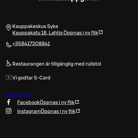
Kauppakeskus Syke
Kauppakatu 18
,
Lahtis
Öppnas i ny flik
+358417308841
Restaurangen är tillgänglig med rullstol
Vi godtar S-Card
Ge respons
Facebook
Öppnas i ny flik
Instagram
Öppnas i ny flik