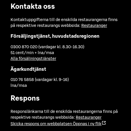
Kontakta oss
Kontaktuppgifterna till de enskilda restaurangerna finns
på respektive restaurangs webbsida:
Restauranger
Försäljingstjänst, huvudstadsregionen
0300 870 020 (vardagar kl. 8.30-16.30)
51 cent/min + lna/msa
Alla försäljningstjänster
Ägarkundtjänst
010 76 5858 (vardagar kl. 9-16)
lna/msa
Respons
Responslänkarna till de enskilda restaurangerna finns på
respektive restaurangs webbsida:
Restauranger
Skicka respons om webbplatsen
Öppnas i ny flik