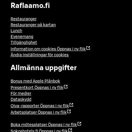
Raflaamo.fi
Restauranger
Restauranger på kartan
Lunch
Evenemang
Tillgänglighet
Information om cookies
Öppnas i ny flik
Ändra inställningar för cookies
Allmänna uppgifter
Bonus med Apple Plånbok
Presentkort
Öppnas i ny flik
För medier
Dataskydd
Oiva-rapporter
Öppnas i ny flik
Arbetsplatser
Öppnas i ny flik
Boka mötesplatser
Öppnas i ny flik
Sokoshotels.fi
Öppnas i ny flik