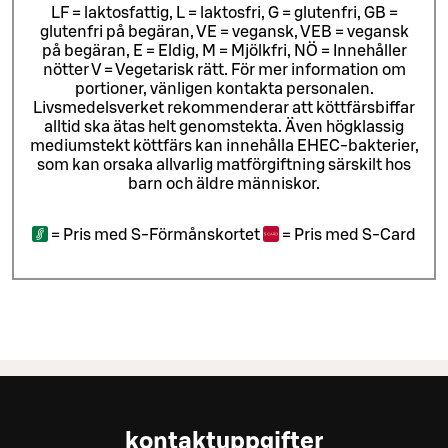
LF = laktosfattig, L = laktosfri, G = glutenfri, GB =
glutenfri på begäran, VE = vegansk, VEB = vegansk
på begäran, E = Eldig, M = Mjölkfri, NÖ = Innehåller
nötter V = Vegetarisk rätt. För mer information om
portioner, vänligen kontakta personalen.
Livsmedelsverket rekommenderar att köttfärsbiffar
alltid ska ätas helt genomstekta. Även högklassig
mediumstekt köttfärs kan innehålla EHEC-bakterier,
som kan orsaka allvarlig matförgiftning särskilt hos
barn och äldre människor.
=
Pris med S-Förmånskortet
=
Pris med S-Card
kontaktuppgifter