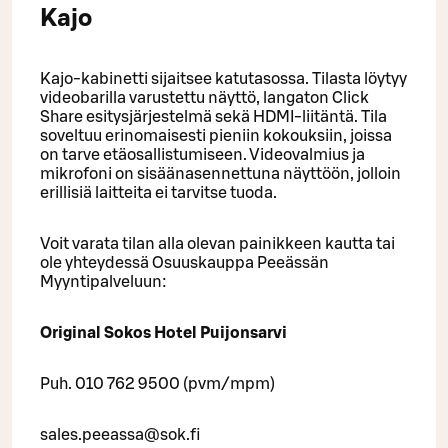
Kajo
Kajo-kabinetti sijaitsee katutasossa. Tilasta löytyy
videobarilla varustettu näyttö, langaton Click
Share esitysjärjestelmä sekä HDMI-liitäntä. Tila
soveltuu erinomaisesti pieniin kokouksiin, joissa
on tarve etäosallistumiseen. Videovalmius ja
mikrofoni on sisäänasennettuna näyttöön, jolloin
erillisiä laitteita ei tarvitse tuoda.
Voit varata tilan alla olevan painikkeen kautta tai
ole yhteydessä Osuuskauppa Peeässän
Myyntipalveluun:
Original Sokos Hotel Puijonsarvi
Puh. 010 762 9500 (pvm/mpm)
sales.peeassa@sok.fi