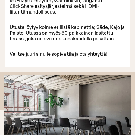
led-näyttö etäyhteysvalmiuksin, langaton
ClickShare esitysjärjestelmä sekä HDMI-
liitäntämahdollisuus.
Utusta löytyy kolme erillistä kabinettia; Säde, Kajo ja
Paiste. Utussa on myös 50 paikkainen lasitettu
terassi, joka on avoinna kesäkaudella päivittäin.
Valitse juuri sinulle sopiva tila ja ota yhteyttä!