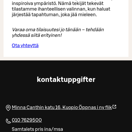
inspiroiva ympäristö. Nämä tekijät tekevät
tilastamme ihanteellisen valinnan, kun haluat
järjestää tapahtuman, joka jää mieleen.
Varaa oma tilaisuutesi jo tänään – tehdään
yhdessä siitä erityinen!
Ota yhteyttä
kontaktuppgifter
Minna Canthin katu 16
,
Kuopio
Öppnas i ny flik
010 7629500
Samtalets pris ina/msa