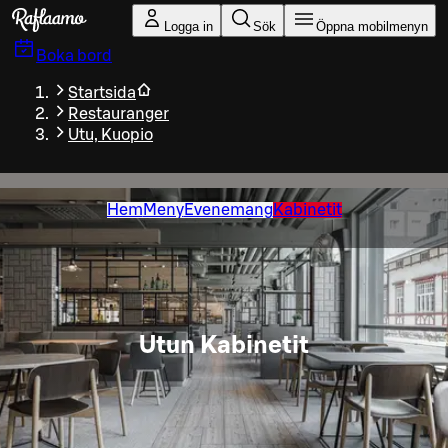
Gå till huvudinnehållet
Logga in
Sök
Öppna mobilmenyn
Boka bord
Startsida
Restauranger
Utu, Kuopio
Hem
Meny
Evenemang
Kabinetit
Utun Kabinetit