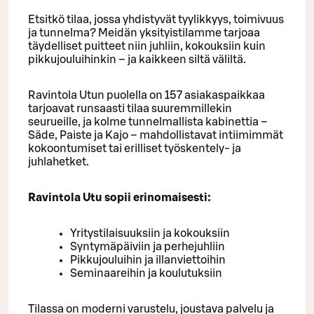
Etsitkö tilaa, jossa yhdistyvät tyylikkyys, toimivuus
ja tunnelma? Meidän yksityistilamme tarjoaa
täydelliset puitteet niin juhliin, kokouksiin kuin
pikkujouluihinkin – ja kaikkeen siltä väliltä.
Ravintola Utun puolella on 157 asiakaspaikkaa
tarjoavat runsaasti tilaa suuremmillekin
seurueille, ja kolme tunnelmallista kabinettia –
Säde, Paiste ja Kajo – mahdollistavat intiimimmät
kokoontumiset tai erilliset työskentely- ja
juhlahetket.
Ravintola Utu sopii erinomaisesti:
Yritystilaisuuksiin ja kokouksiin
Syntymäpäiviin ja perhejuhliin
Pikkujouluihin ja illanviettoihin
Seminaareihin ja koulutuksiin
Tilassa on moderni varustelu, joustava palvelu ja