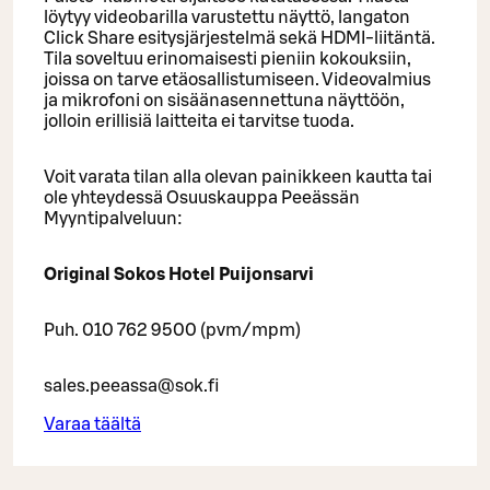
löytyy videobarilla varustettu näyttö, langaton
Click Share esitysjärjestelmä sekä HDMI-liitäntä.
Tila soveltuu erinomaisesti pieniin kokouksiin,
joissa on tarve etäosallistumiseen. Videovalmius
ja mikrofoni on sisäänasennettuna näyttöön,
jolloin erillisiä laitteita ei tarvitse tuoda.
Voit varata tilan alla olevan painikkeen kautta tai
ole yhteydessä Osuuskauppa Peeässän
Myyntipalveluun:
Original Sokos Hotel Puijonsarvi
Puh. 010 762 9500 (pvm/mpm)
sales.peeassa@sok.fi
Varaa täältä