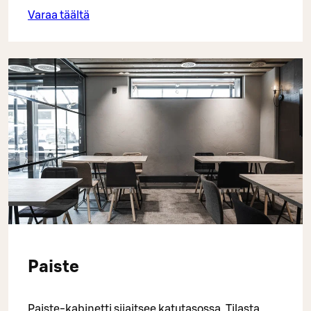
Varaa täältä
Paiste
Paiste-kabinetti sijaitsee katutasossa. Tilasta