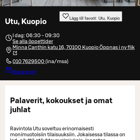
Lägg till favorit: Utu, Kuopio
Utu, Kuopio
I dag: 06:30 - 09:30
Se alla öppettider
Minna Canthin katu 16, 70100 Kuopio
Öppnas i ny flik
010 7629500
(
ina/msa
)
Boka bord
Palaverit, kokoukset ja omat
juhlat
Ravintola Utu soveltuu erinomaisesti
monimuotoisiin tilaisuuksiin. Jokaisessa tilassa on