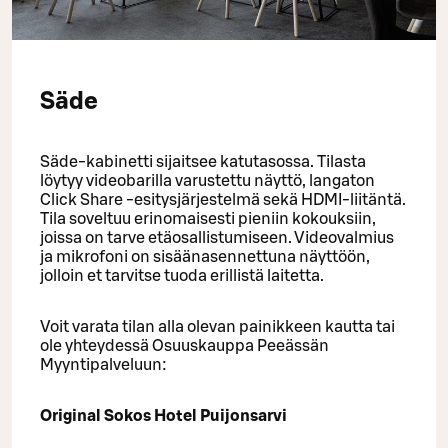
Säde
Säde-kabinetti sijaitsee katutasossa. Tilasta
löytyy videobarilla varustettu näyttö, langaton
Click Share -esitysjärjestelmä sekä HDMI-liitäntä.
Tila soveltuu erinomaisesti pieniin kokouksiin,
joissa on tarve etäosallistumiseen. Videovalmius
ja mikrofoni on sisäänasennettuna näyttöön,
jolloin et tarvitse tuoda erillistä laitetta.
Voit varata tilan alla olevan painikkeen kautta tai
ole yhteydessä Osuuskauppa Peeässän
Myyntipalveluun:
Original Sokos Hotel Puijonsarvi