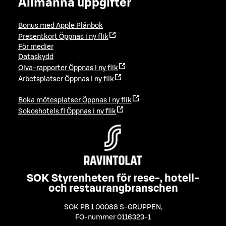
Allmänna uppgifter
Bonus med Apple Plånbok
Presentkort
Öppnas i ny flik
För medier
Dataskydd
Oiva-rapporter
Öppnas i ny flik
Arbetsplatser
Öppnas i ny flik
Boka mötesplatser
Öppnas i ny flik
Sokoshotels.fi
Öppnas i ny flik
SOK Styrenheten för rese-, hotell-
och restaurangbranschen
SOK PB 1 00088 S-GRUPPEN
,
FO-nummer 0116323-1