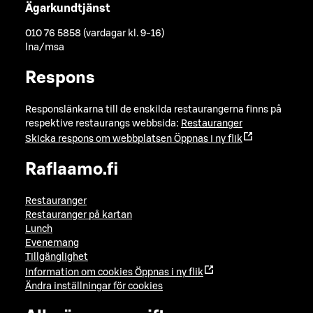
Ägarkundtjänst
010 76 5858 (vardagar kl. 9-16)
lna/msa
Respons
Responslänkarna till de enskilda restaurangerna finns på
respektive restaurangs webbsida:
Restauranger
Skicka respons om webbplatsen
Öppnas i ny flik
Raflaamo.fi
Restauranger
Restauranger på kartan
Lunch
Evenemang
Tillgänglighet
Information om cookies
Öppnas i ny flik
Ändra inställningar för cookies