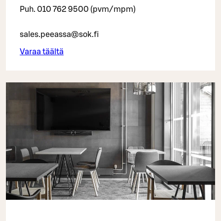
Puh. 010 762 9500 (pvm/mpm)
sales.peeassa@sok.fi
Varaa täältä