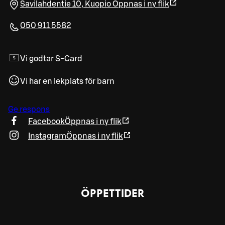
Savilahdentie 10
,
Kuopio
Öppnas i ny flik
050 911 5582
Vi godtar S-Card
Vi har en lekplats för barn
Ge respons
Facebook
Öppnas i ny flik
Instagram
Öppnas i ny flik
ÖPPETTIDER