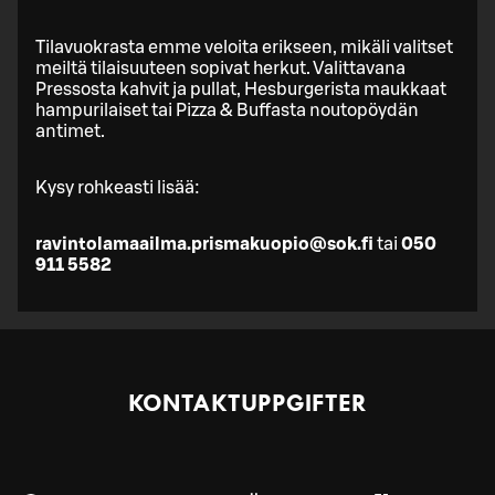
Tilavuokrasta emme veloita erikseen, mikäli valitset
meiltä tilaisuuteen sopivat herkut. Valittavana
Pressosta kahvit ja pullat, Hesburgerista maukkaat
hampurilaiset tai Pizza & Buffasta noutopöydän
antimet.
Kysy rohkeasti lisää:
ravintolamaailma.prismakuopio@sok.fi
tai
050
911 5582
KONTAKTUPPGIFTER