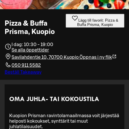
Lägg till favorit: Pizza &
Pizza & Buffa
Buffa Prisma, Kuopio
Prisma, Kuopio
I dag: 10:30 - 19:00
Se alla öppettider
Savilahdentie 10, 70700 Kuopio
Öppnas i ny flik
050 911 5582
Beställ Takeaway
OMA JUHLA- TAI KOKOUSTILA
Kuopion Prisman ravintolamaailmassa voit järjestää
helposti kokoukset, synttärit tai muut
juhlatilaisuudet.