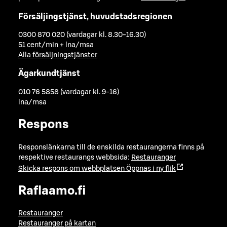
Försäljingstjänst, huvudstadsregionen
0300 870 020 (vardagar kl. 8.30-16.30)
51 cent/min + lna/msa
Alla försäljningstjänster
Ägarkundtjänst
010 76 5858 (vardagar kl. 9-16)
lna/msa
Respons
Responslänkarna till de enskilda restaurangerna finns på
respektive restaurangs webbsida:
Restauranger
Skicka respons om webbplatsen
Öppnas i ny flik
Raflaamo.fi
Restauranger
Restauranger på kartan