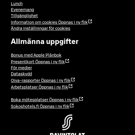
Lunch
Evenemang
Tillgänglighet
Information om cookies
Öppnas i ny flik
Ändra inställningar för cookies
Allmänna uppgifter
Bonus med Apple Plånbok
Presentkort
Öppnas i ny flik
För medier
Dataskydd
Oiva-rapporter
Öppnas i ny flik
Arbetsplatser
Öppnas i ny flik
Boka mötesplatser
Öppnas i ny flik
Sokoshotels.fi
Öppnas i ny flik