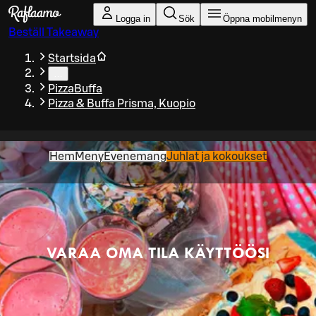
Gå till huvudinnehållet
Logga in
Sök
Öppna mobilmenyn
Beställ Takeaway
Startsida
…
PizzaBuffa
Pizza & Buffa Prisma, Kuopio
Hem
Meny
Evenemang
Juhlat ja kokoukset
VARAA OMA TILA KÄYTTÖÖSI