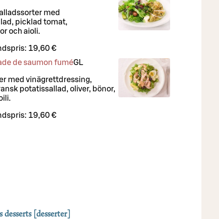
salladssorter med
llad, picklad tomat,
r och aioli.
dspris:
19,60 €
alade de saumon fumé
G
L
ter med vinägrettdressing,
ansk potatissallad, oliver, bönor,
ili.
dspris:
19,60 €
s desserts [desserter]