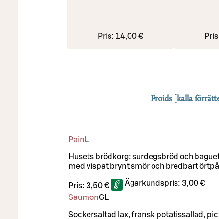
Pris:
14,00 €
Pris
Froids [kalla förrätt
Pain
L
Husets brödkorg: surdegsbröd och baguet
med vispat brynt smör och bredbart örtpå
Ägarkundspris:
3,00 €
Pris:
3,50 €
Saumon
G
L
Sockersaltad lax, fransk potatissallad, pic