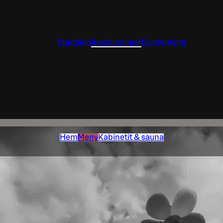
Startsida
Restauranger
Evenemang
Hem
Meny
Kabinetit & sauna