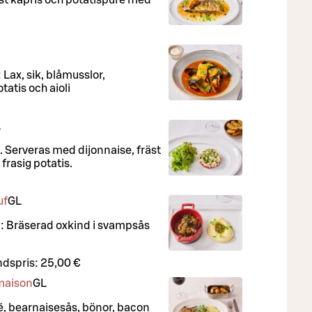
 Lax, sik, blåmusslor,
tatis och aioli
L
t. Serveras med dijonnaise, fräst
frasig potatis.
uf
G
L
a: Bräserad oxkind i svampsås
dspris:
25,00 €
 maison
G
L
lé, bearnaisesås, bönor, bacon