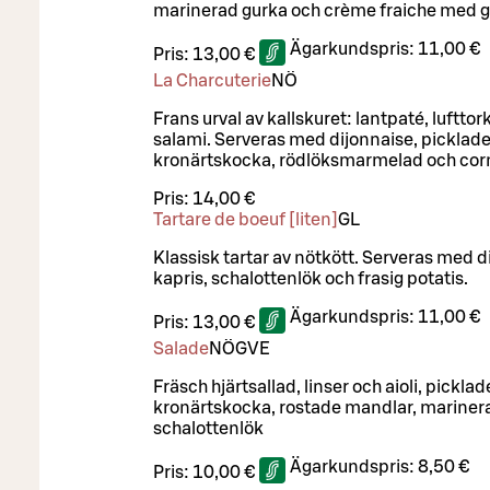
marinerad gurka och crème fraiche med g
Ägarkundspris:
11,00 €
Pris:
13,00 €
La Charcuterie
NÖ
Frans urval av kallskuret: lantpaté, luftto
salami. Serveras med dijonnaise, picklad
kronärtskocka, rödlöksmarmelad och cor
Pris:
14,00 €
Tartare de boeuf [liten]
G
L
Klassisk tartar av nötkött. Serveras med di
kapris, schalottenlök och frasig potatis.
Ägarkundspris:
11,00 €
Pris:
13,00 €
Salade
NÖ
G
VE
Fräsch hjärtsallad, linser och aioli, pickla
kronärtskocka, rostade mandlar, mariner
schalottenlök
Ägarkundspris:
8,50 €
Pris:
10,00 €