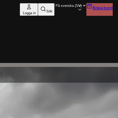
Boka bord
Sök
Logga in