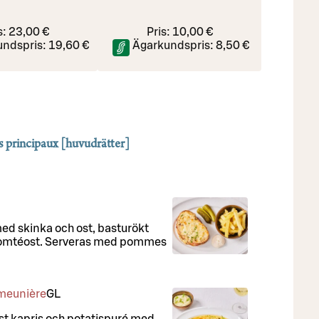
s:
23,00 €
Pris:
10,00 €
undspris:
19,60 €
Ägarkundspris:
8,50 €
s principaux [huvudrätter]
d skinka och ost, basturökt
 comtéost. Serveras med pommes
a meunière
G
L
räst kapris och potatispuré med