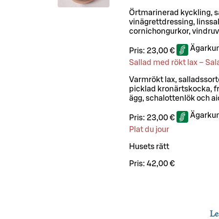
Örtmarinerad kyckling, 
vinägrettdressing, linssa
cornichongurkor, vindruvo
Ägarkun
Pris:
23,00 €
Sallad med rökt lax – S
Varmrökt lax, salladssor
picklad kronärtskocka, fr
ägg, schalottenlök och aio
Ägarkun
Pris:
23,00 €
Plat du jour
Husets rätt
Pris:
42,00 €
Le