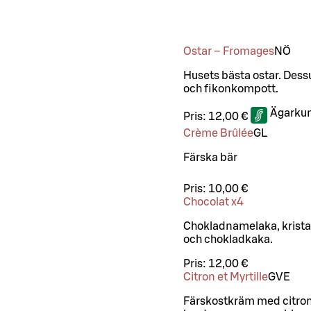
Ostar – Fromages
NÖ
Husets bästa ostar. Des
och fikonkompott.
Ägarkun
Pris:
12,00 €
Crème Brûlée
G
L
Färska bär
Pris:
10,00 €
Chocolat x4
Chokladnamelaka, kristal
och chokladkaka.
Pris:
12,00 €
Citron et Myrtille
G
VE
Färskostkräm med citro