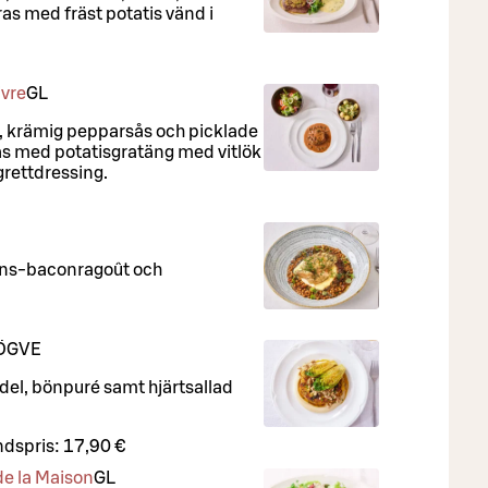
as med fräst potatis vänd i
ivre
G
L
, krämig pepparsås och picklade
s med potatisgratäng med vitlök
rettdressing.
lins-baconragoût och
Ö
G
VE
el, bönpuré samt hjärtsallad
dspris:
17,90 €
de la Maison
G
L