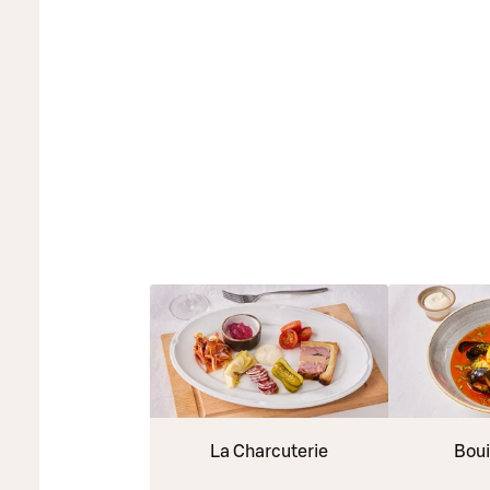
La Charcuterie
Boui