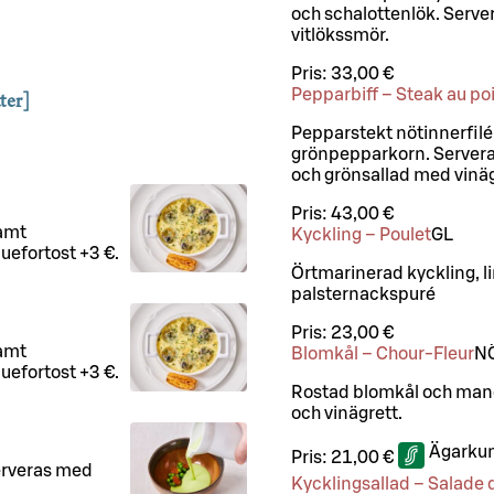
och schalottenlök. Server
vitlökssmör.
Pris:
33,00 €
Pepparbiff – Steak au po
ter]
Pepparstekt nötinnerfilé
grönpepparkorn. Servera
och grönsallad med vinäg
Pris:
43,00 €
samt
Kyckling – Poulet
G
L
uefortost +3 €.
Örtmarinerad kyckling, 
palsternackspuré
Pris:
23,00 €
samt
Blomkål – Chour-Fleur
N
uefortost +3 €.
Rostad blomkål och mand
och vinägrett.
Ägarkun
Pris:
21,00 €
erveras med
Kycklingsallad – Salade 