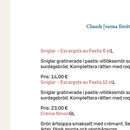
Chauds [varma förrät
Sniglar – Escargots au Pastis 6 st
L
Sniglar gratinerade i pastis-vitlökssmör 
surdegsbröd. Komplettera rätten med roq
Pris:
14,00 €
Sniglar – Escargots au Pastis 12 st
L
Sniglar gratinerade i pastis-vitlökssmör 
surdegsbröd. Komplettera rätten med roq
Pris:
23,00 €
Crème Ninon
G
L
Grön ärtsoppa smaksatt med crémant. S
ärter, färsk mynta och regnbågsrom