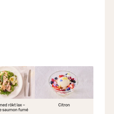
med rökt lax –
Citron
de saumon fumé