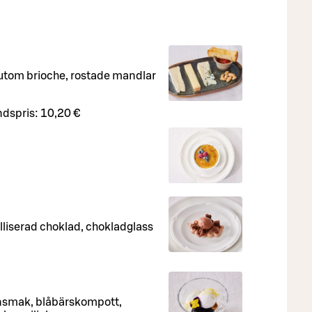
sutom brioche, rostade mandlar
dspris:
10,20 €
liserad choklad, chokladglass
nsmak, blåbärskompott,