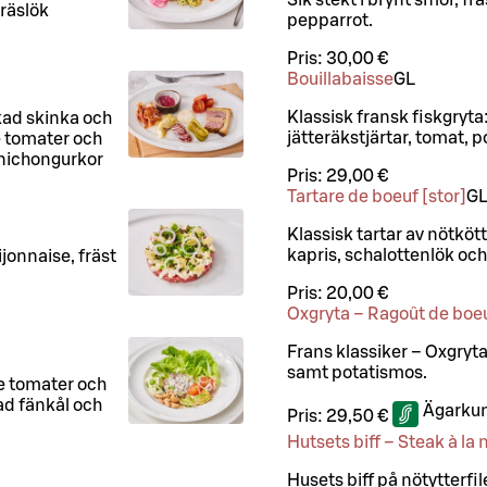
räslök
pepparrot.
Pris:
30,00 €
Bouillabaisse
G
L
Klassisk fransk fiskgryta:
rkad skinka och
jätteräkstjärtar, tomat, po
e tomater och
nichongurkor
Pris:
29,00 €
Tartare de boeuf [stor]
G
Klassisk tartar av nötköt
kapris, schalottenlök och 
jonnaise, fräst
Pris:
20,00 €
Oxgryta – Ragoût de boe
Frans klassiker – Oxgryt
samt potatismos.
de tomater och
ad fänkål och
Ägarkun
Pris:
29,50 €
Hutsets biff – Steak à la
Husets biff på nötytterfi