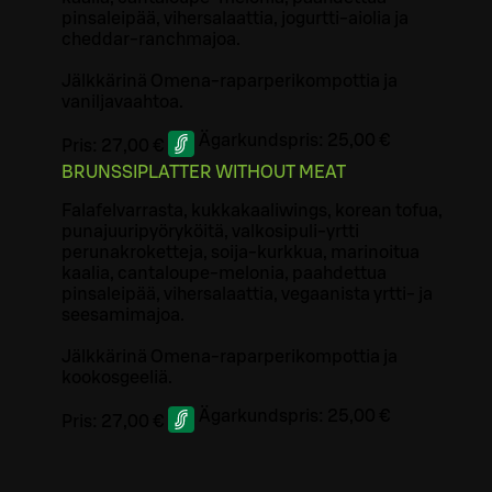
pinsaleipää, vihersalaattia, jogurtti-aiolia ja
cheddar-ranchmajoa.
Jälkkärinä Omena-raparperikompottia ja
vaniljavaahtoa.
Ägarkundspris:
25,00 €
Pris:
27,00 €
BRUNSSIPLATTER WITHOUT MEAT
Falafelvarrasta, kukkakaaliwings, korean tofua,
punajuuripyöryköitä, valkosipuli-yrtti
perunakroketteja, soija-kurkkua, marinoitua
kaalia, cantaloupe-melonia, paahdettua
pinsaleipää, vihersalaattia, vegaanista yrtti- ja
seesamimajoa.
Jälkkärinä Omena-raparperikompottia ja
kookosgeeliä.
Ägarkundspris:
25,00 €
Pris:
27,00 €