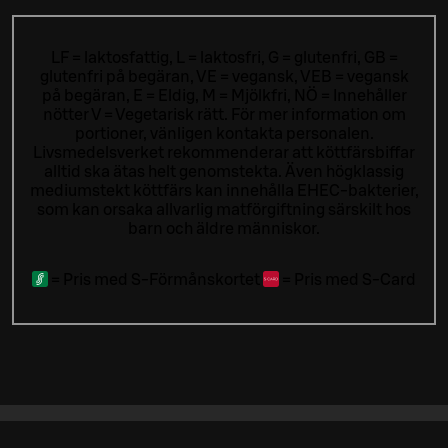
LF = laktosfattig, L = laktosfri, G = glutenfri, GB =
glutenfri på begäran, VE = vegansk, VEB = vegansk
på begäran, E = Eldig, M = Mjölkfri, NÖ = Innehåller
nötter V = Vegetarisk rätt. För mer information om
portioner, vänligen kontakta personalen.
Livsmedelsverket rekommenderar att köttfärsbiffar
alltid ska ätas helt genomstekta. Även högklassig
mediumstekt köttfärs kan innehålla EHEC-bakterier,
som kan orsaka allvarlig matförgiftning särskilt hos
barn och äldre människor.
=
Pris med S-Förmånskortet
=
Pris med S-Card