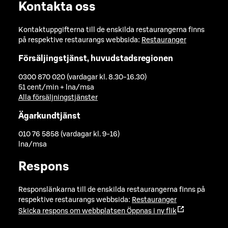
Kontakta oss
Kontaktuppgifterna till de enskilda restaurangerna finns
på respektive restaurangs webbsida:
Restauranger
Försäljingstjänst, huvudstadsregionen
0300 870 020 (vardagar kl. 8.30-16.30)
51 cent/min + lna/msa
Alla försäljningstjänster
Ägarkundtjänst
010 76 5858 (vardagar kl. 9-16)
lna/msa
Respons
Responslänkarna till de enskilda restaurangerna finns på
respektive restaurangs webbsida:
Restauranger
Skicka respons om webbplatsen
Öppnas i ny flik