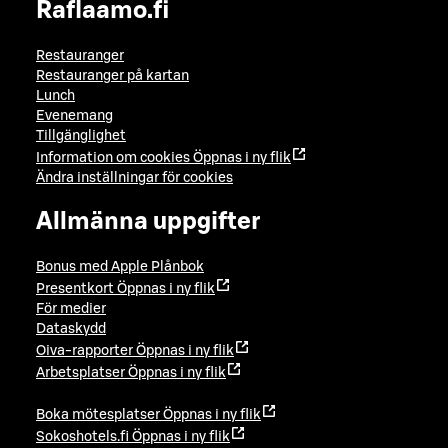
Raflaamo.fi
Restauranger
Restauranger på kartan
Lunch
Evenemang
Tillgänglighet
Information om cookies
Öppnas i ny flik
Ändra inställningar för cookies
Allmänna uppgifter
Bonus med Apple Plånbok
Presentkort
Öppnas i ny flik
För medier
Dataskydd
Oiva-rapporter
Öppnas i ny flik
Arbetsplatser
Öppnas i ny flik
Boka mötesplatser
Öppnas i ny flik
Sokoshotels.fi
Öppnas i ny flik