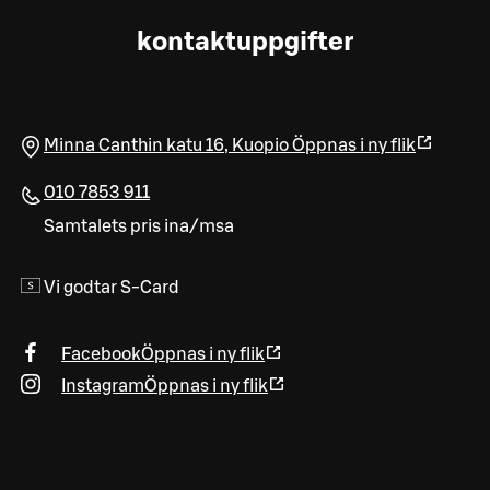
kontaktuppgifter
Minna Canthin katu 16
,
Kuopio
Öppnas i ny flik
010 7853 911
Samtalets pris ina/msa
Vi godtar S-Card
Facebook
Öppnas i ny flik
Instagram
Öppnas i ny flik