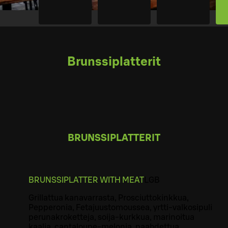
Brunssiplatterit
BRUNSSIPLATTERIT
BRUNSSIPLATTER WITH MEAT
L
GB
Grillattua kanavarrasta, Prosciuttokinkkua,
Pepperonia, Fetajuustomoussea, yrtti-valkosipuli
perunakroketteja, soija-kurkkua, marinoitua
kaalia, cantaloupe-melonia, paahdettua