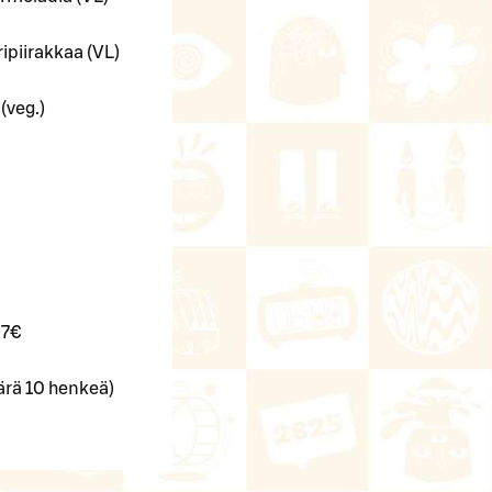
piirakkaa (VL)
(veg.)
27€
ärä 10 henkeä)