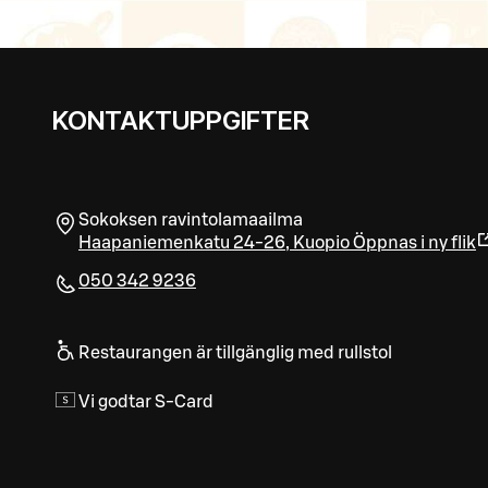
KONTAKTUPPGIFTER
Sokoksen ravintolamaailma
Haapaniemenkatu 24-26
,
Kuopio
Öppnas i ny flik
050 342 9236
Restaurangen är tillgänglig med rullstol
Vi godtar S-Card