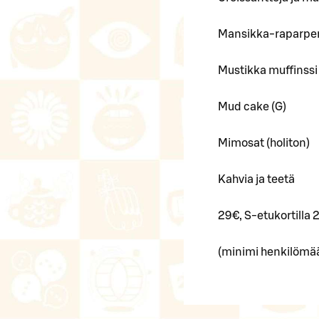
Mansikka-raparperi
Mustikka muffinssi 
Mud cake (G)
Mimosat (holiton)
Kahvia ja teetä
29€, S-etukortilla 
(minimi henkilömä