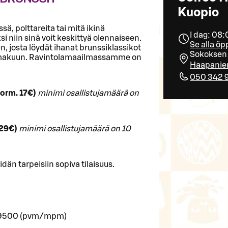
Kuopio
, polttareita tai mitä ikinä
I dag: 08:
 niin sinä voit keskittyä olennaiseen.
Se alla öp
n, josta löydät ihanat brunssiklassikot
Sokoksen 
 makuun. Ravintolamaailmassamme on
Haapanie
050 342 
norm. 17€)
minimi osallistujamäärä on
 29€)
minimi osallistujamäärä on 10
än tarpeisiin sopiva tilaisuus.
2 9500 (pvm/mpm)