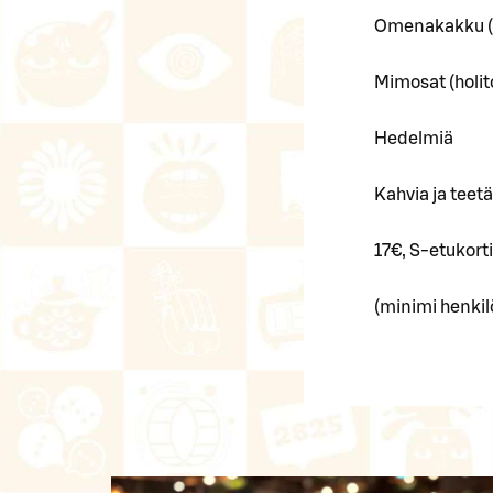
Omenakakku (
Mimosat (holit
Hedelmiä
Kahvia ja teetä
17€, S-etukorti
(minimi henki