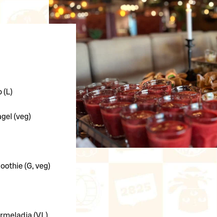
 (L)
gel (veg)
othie (G, veg)
armeladia (VL)