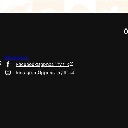
Ö
Ge respons
Facebook
Öppnas i ny flik
Instagram
Öppnas i ny flik