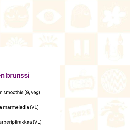
en brunssi
 smoothie (G, veg)
ja marmeladia (VL)
rperipiirakkaa (VL)