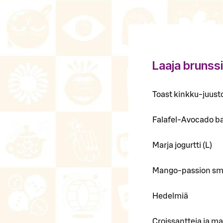
Laaja brunssi
Toast kinkku-juusto
Falafel-Avocado ba
Marja jogurtti (L)
Mango-passion smo
Hedelmiä
Croissantteja ja m