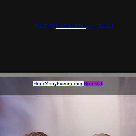
Startsida
Restauranger
Evenemang
Hem
Meny
Evenemang
Brunssit