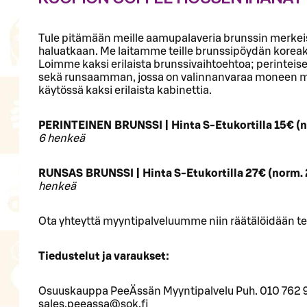
Tule pitämään meille aamupalaveria brunssin merkeissä
haluatkaan. Me laitamme teille brunssipöydän koreaksi
Loimme kaksi erilaista brunssivaihtoehtoa; perinteise
sekä runsaamman, jossa on valinnanvaraa moneen
käytössä kaksi erilaista kabinettia.
PERINTEINEN BRUNSSI | Hinta S-Etukortilla 15€ (
6 henkeä
RUNSAS BRUNSSI | Hinta S-Etukortilla 27€ (norm.
henkeä
Ota yhteyttä myyntipalveluumme niin räätälöidään teid
Tiedustelut ja varaukset:
Osuuskauppa PeeÄssän Myyntipalvelu Puh. 010 76
sales.peeassa@sok.fi