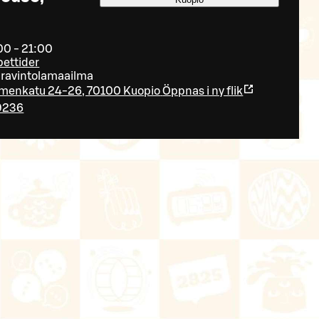
00 - 21:00
pettider
ravintolamaailma
menkatu 24-26, 70100 Kuopio
Öppnas i ny flik
9236