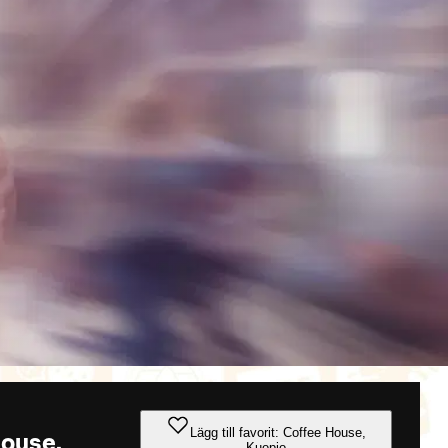
Lägg till favorit: Coffee House,
House,
Kuopio