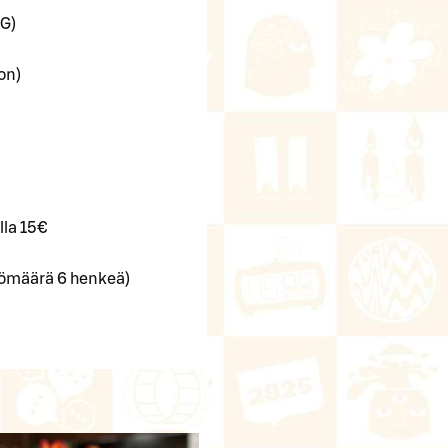
G)
on)
lla 15€
lömäärä 6 henkeä)