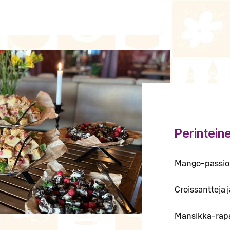
Perintein
Mango-passion
Croissantteja 
Mansikka-rapa