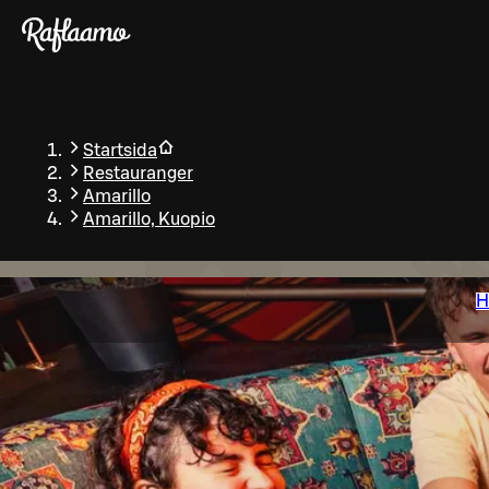
Gå till huvudinnehållet
Startsida
Restauranger
Amarillo
Amarillo, Kuopio
H