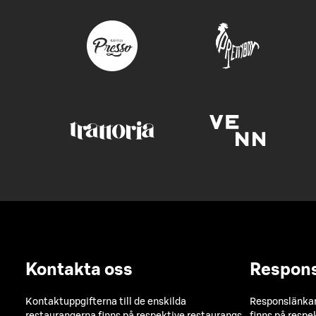
Kontakta oss
Respon
Kontaktuppgifterna till de enskilda
Responslänkarn
restaurangerna finns på respektive restaurangs
finns på respe