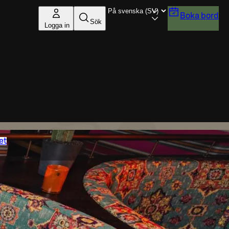
Boka bord
Sök
Logga in
et