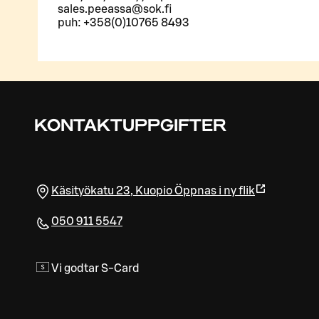
sales.peeassa@sok.fi
puh: +358(0)10765 8493
KONTAKTUPPGIFTER
Käsityökatu 23
,
Kuopio
Öppnas i ny flik
050 911 5547
Vi godtar S-Card