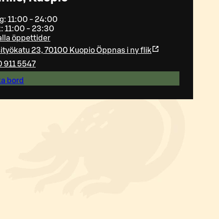
ag: 11:00 - 24:00
: 11:00 - 23:30
alla öppettider
ityökatu 23, 70100 Kuopio
Öppnas i ny flik
 911 5547
a bord