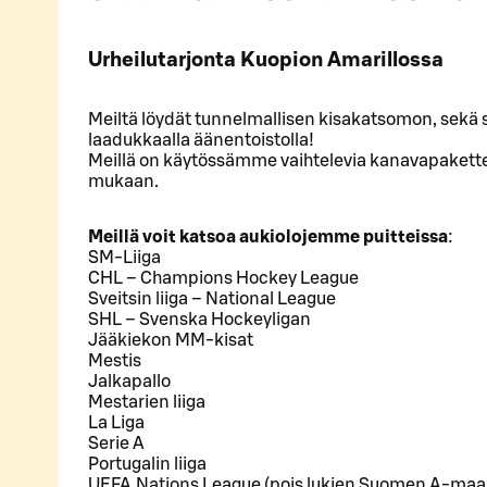
Urheilutarjonta Kuopion Amarillossa
Meiltä löydät tunnelmallisen kisakatsomon, sekä sc
laadukkaalla äänentoistolla!
Meillä on käytössämme vaihtelevia kanavapakettej
mukaan.
Meillä voit katsoa aukiolojemme puitteissa
:
SM-Liiga
CHL – Champions Hockey League
Sveitsin liiga – National League
SHL – Svenska Hockeyligan
Jääkiekon MM-kisat
Mestis
Jalkapallo
Mestarien liiga
La Liga
Serie A
Portugalin liiga
UEFA Nations League (pois lukien Suomen A-maaj