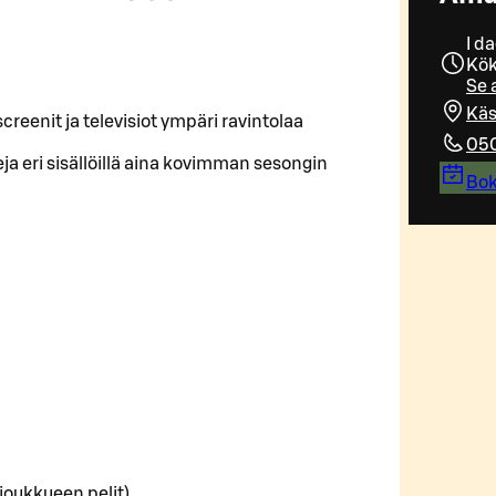
I d
Kök
Se 
Käs
reenit ja televisiot ympäri ravintolaa
050
a eri sisällöillä aina kovimman sesongin
Bok
oukkueen pelit)