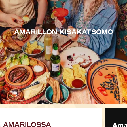
AMARILLON KISAKATSOMO
N AMARILOSSA
Amar