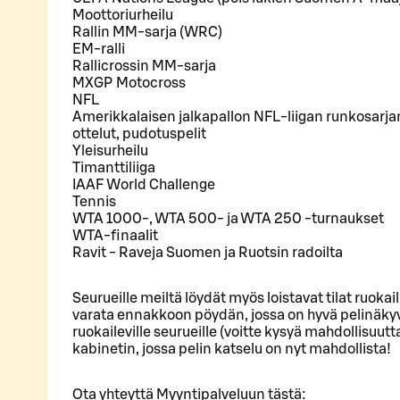
Moottoriurheilu
Rallin MM-sarja (WRC)
EM-ralli
Rallicrossin MM-sarja
MXGP Motocross
NFL
Amerikkalaisen jalkapallon NFL-liigan runkosarjan 
ottelut, pudotuspelit
Yleisurheilu
Timanttiliiga
IAAF World Challenge
Tennis
WTA 1000-, WTA 500- ja WTA 250 -turnaukset
WTA-finaalit
Ravit - Raveja Suomen ja Ruotsin radoilta
Seurueille meiltä löydät myös loistavat tilat ruokai
varata ennakkoon pöydän, jossa on hyvä pelinäkyvyy
ruokaileville seurueille (voitte kysyä mahdollisuut
kabinetin, jossa pelin katselu on nyt mahdollista!
Ota yhteyttä Myyntipalveluun tästä: