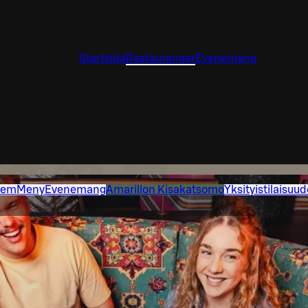
Startsida
Restauranger
Evenemang
em
Meny
Evenemang
Amarillon Kisakatsomo
Yksityistilaisuud