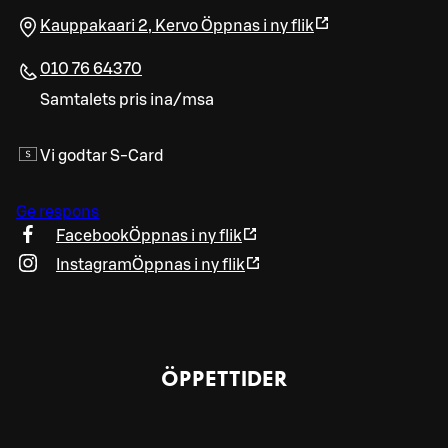
Kauppakaari 2
,
Kervo
Öppnas i ny flik
010 76 64370
Samtalets pris ina/msa
Vi godtar S-Card
Ge respons
Facebook
Öppnas i ny flik
Instagram
Öppnas i ny flik
ÖPPETTIDER