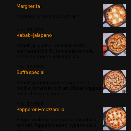
Margherita
L
Mozzarella, tomatsås och ost
Pris:
11,30 €
Kebab-jalapeno
L
Kebab, jalapeño, medelhavsost,
marinerad rödlök, tomatsås och ost.
Pizzan toppas med kebabsås.
Pris:
13,90 €
Buffa special
L
Kebab, pepperonikorv, marinerad
rödlök, tomatsås och ost. Pizzan toppas
med vitlöksmajonnäs
Pris:
13,90 €
Pepperoni-mozzarella
L
Pepperonikorv, mozzarella, tomatsås
och ost. Toppad med en nypa nymald