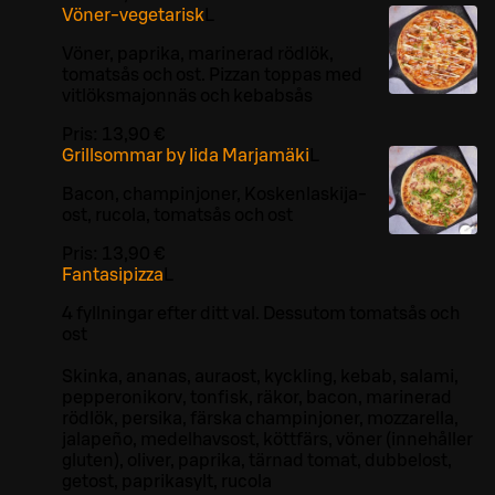
Vöner-vegetarisk
L
Vöner, paprika, marinerad rödlök,
tomatsås och ost. Pizzan toppas med
vitlöksmajonnäs och kebabsås
Pris:
13,90 €
Grillsommar by Iida Marjamäki
L
Bacon, champinjoner, Koskenlaskija-
ost, rucola, tomatsås och ost
Pris:
13,90 €
Fantasipizza
L
4 fyllningar efter ditt val. Dessutom tomatsås och
ost
Skinka, ananas, auraost, kyckling, kebab, salami,
pepperonikorv, tonfisk, räkor, bacon, marinerad
rödlök, persika, färska champinjoner, mozzarella,
jalapeño, medelhavsost, köttfärs, vöner (innehåller
gluten), oliver, paprika, tärnad tomat, dubbelost,
getost, paprikasylt, rucola