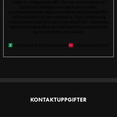
nötter V = Vegetarisk rätt. För mer information om
portioner, vänligen kontakta personalen.
Livsmedelsverket rekommenderar att köttfärsbiffar
alltid ska ätas helt genomstekta. Även högklassig
mediumstekt köttfärs kan innehålla EHEC-bakterier,
som kan orsaka allvarlig matförgiftning särskilt hos
barn och äldre människor.
=
Pris med S-Förmånskortet
=
Pris med S-Card
KONTAKTUPPGIFTER