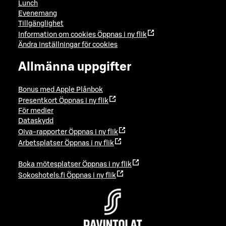
Lunch
Evenemang
Tillgänglighet
Information om cookies
Öppnas i ny flik
Ändra inställningar för cookies
Allmänna uppgifter
Bonus med Apple Plånbok
Presentkort
Öppnas i ny flik
För medier
Dataskydd
Oiva-rapporter
Öppnas i ny flik
Arbetsplatser
Öppnas i ny flik
Boka mötesplatser
Öppnas i ny flik
Sokoshotels.fi
Öppnas i ny flik