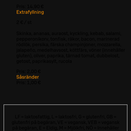
Pris:
14,90 €
Extrafyllning
2 € / st
Skinka, ananas, auraost, kyckling, kebab, salami,
pepperonikorv, tonfisk, räkor, bacon, marinerad
rödlök, persika, färska champinjoner, mozzarella,
jalapeño, medelhavsost, köttfärs, vöner (innehåller
gluten), oliver, paprika, tärnad tomat, dubbelost,
getost, paprikasylt, rucola
Pris:
2,00 €
Såsränder
Pris:
1,00 €
LF = laktosfattig, L = laktosfri, G = glutenfri, GB =
glutenfri på begäran, VE = vegansk, VEB = vegansk
på begäran, E = Eldig, M = Mjölkfri, NÖ = Innehåller