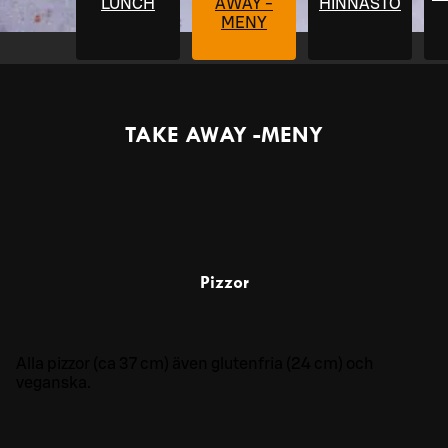
LUNCH
AWAY -
HINNASTO
MENY
TAKE AWAY -MENY
Pizzor
Alla pizzor (ca 37 cm) även glutenfria (24 cm) och
veganska.