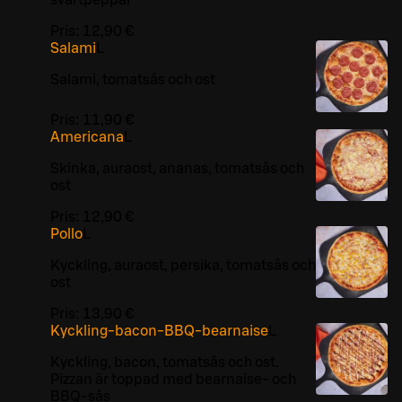
svartpeppar
Pris:
12,90 €
Salami
L
Salami, tomatsås och ost
Pris:
11,90 €
Americana
L
Skinka, auraost, ananas, tomatsås och
ost
Pris:
12,90 €
Pollo
L
Kyckling, auraost, persika, tomatsås och
ost
Pris:
13,90 €
Kyckling-bacon-BBQ-bearnaise
L
Kyckling, bacon, tomatsås och ost.
Pizzan är toppad med bearnaise- och
BBQ-sås