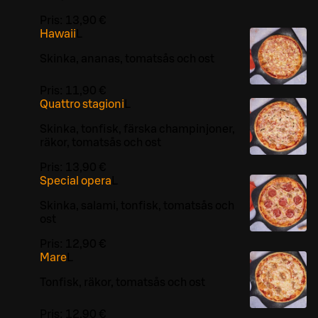
Pris:
13,90 €
Hawaii
L
Skinka, ananas, tomatsås och ost
Pris:
11,90 €
Quattro stagioni
L
Skinka, tonfisk, färska champinjoner,
räkor, tomatsås och ost
Pris:
13,90 €
Special opera
L
Skinka, salami, tonfisk, tomatsås och
ost
Pris:
12,90 €
Mare
L
Tonfisk, räkor, tomatsås och ost
Pris:
12,90 €