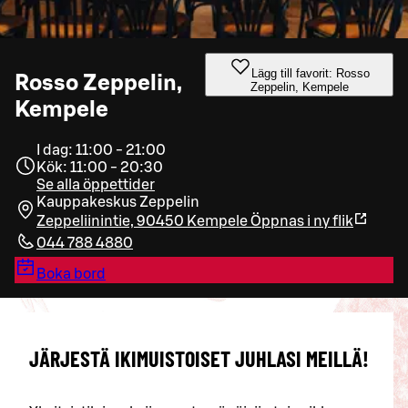
Lägg till favorit: Rosso
Rosso Zeppelin,
Zeppelin, Kempele
Kempele
I dag: 11:00 - 21:00
Kök: 11:00 - 20:30
Se alla öppettider
Kauppakeskus Zeppelin
Zeppeliinintie, 90450 Kempele
Öppnas i ny flik
044 788 4880
Boka bord
JÄRJESTÄ IKIMUISTOISET JUHLASI MEILLÄ!