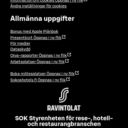
Information om cookies
Öppnas i ny flik
Ändra inställningar för cookies
Allmänna uppgifter
Bonus med Apple Plånbok
Presentkort
Öppnas i ny flik
För medier
Dataskydd
Oiva-rapporter
Öppnas i ny flik
Arbetsplatser
Öppnas i ny flik
Boka mötesplatser
Öppnas i ny flik
Sokoshotels.fi
Öppnas i ny flik
SOK Styrenheten för rese-, hotell-
och restaurangbranschen