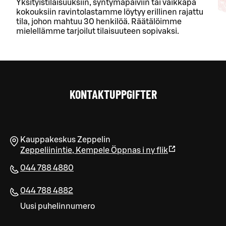
Yksityistilaisuuksiin, syntymäpäiviin tai vaikkapa
kokouksiin ravintolastamme löytyy erillinen rajattu
tila, johon mahtuu 30 henkilöä. Räätälöimme
mielellämme tarjoilut tilaisuuteen sopivaksi.
KONTAKTUPPGIFTER
Kauppakeskus Zeppelin
Zeppeliinintie
,
Kempele
Öppnas i ny flik
044 788 4880
044 788 4882
Uusi puhelinnumero