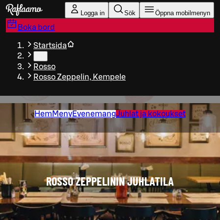
Gå till huvudinnehållet
Logga in
Sök
Öppna mobilmenyn
Boka bord
Startsida
…
Rosso
Rosso Zeppelin, Kempele
Hem
Meny
Evenemang
Juhlat ja kokoukset
ROSSO ZEPPELININ JUHLATILA