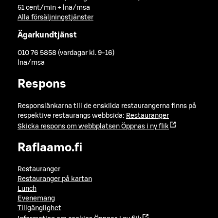
51 cent/min + lna/msa
Alla försäljningstjänster
Ägarkundtjänst
010 76 5858 (vardagar kl. 9-16)
lna/msa
Respons
Responslänkarna till de enskilda restaurangerna finns på
respektive restaurangs webbsida:
Restauranger
Skicka respons om webbplatsen
Öppnas i ny flik
Raflaamo.fi
Restauranger
Restauranger på kartan
Lunch
Evenemang
Tillgänglighet