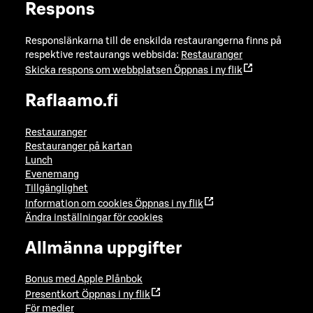
Respons
Responslänkarna till de enskilda restaurangerna finns på
respektive restaurangs webbsida:
Restauranger
Skicka respons om webbplatsen
Öppnas i ny flik
Raflaamo.fi
Restauranger
Restauranger på kartan
Lunch
Evenemang
Tillgänglighet
Information om cookies
Öppnas i ny flik
Ändra inställningar för cookies
Allmänna uppgifter
Bonus med Apple Plånbok
Presentkort
Öppnas i ny flik
För medier