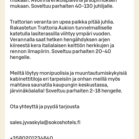
mukaan. Avoinna erikoispäivinä ja sopimuksen
mukaan. Soveltuu parhaiten 40-130 juhlijalle.
Trattorian veranta on upea paikka pitää juhlia.
Rakastetun Trattoria Aukion tunnelmalliselle
katetulla lasiterassilla viihtyy ympäri vuoden.
Verannalla saat hetken hengähdyksen arjen
kiireestä kera italialaisen keittiön herkkujen ja
rennon ilmapiirin. Soveltuu parhaiten 20-40
hengelle. ​
Meiltä löytyy monipuolisia ja muuntautumiskykyisiä
kabinettitiloja eri tarpeisiin ja onhan meillä myös
mahtava saunatila kaupungin keskustassa,
järvinäköalalla! Soveltuu parhaiten 2-18 hengelle.
Ota yhteyttä ja pyydä tarjousta
sales.jyvaskyla@sokoshotels.fi
+3580201234640