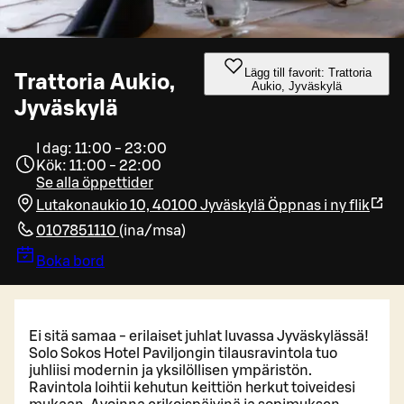
Lägg till favorit: Trattoria
Trattoria Aukio,
Aukio, Jyväskylä
Jyväskylä
I dag: 11:00 - 23:00
Kök: 11:00 - 22:00
Se alla öppettider
Lutakonaukio 10, 40100 Jyväskylä
Öppnas i ny flik
0107851110
(
ina/msa
)
Boka bord
Ei sitä samaa - erilaiset juhlat luvassa Jyväskylässä!
Solo Sokos Hotel Paviljongin tilausravintola tuo
juhliisi modernin ja yksilöllisen ympäristön.
Ravintola loihtii kehutun keittiön herkut toiveidesi