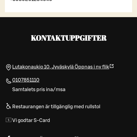
KONTAKTUPPGIFTER
Lutakonaukio 10
,
Jyväskylä
Öppnas i ny flik
0107851110
Samtalets pris ina/msa
Restaurangen är tillgänglig med rullstol
Vi godtar S-Card