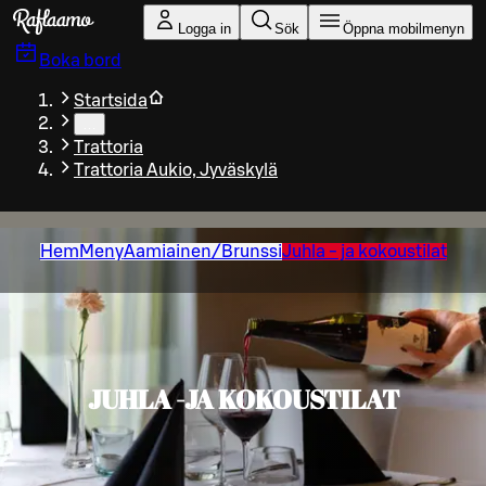
Gå till huvudinnehållet
Logga in
Sök
Öppna mobilmenyn
Boka bord
Startsida
…
Trattoria
Trattoria Aukio, Jyväskylä
Hem
Meny
Aamiainen/Brunssi
Juhla - ja kokoustilat
JUHLA -JA KOKOUSTILAT