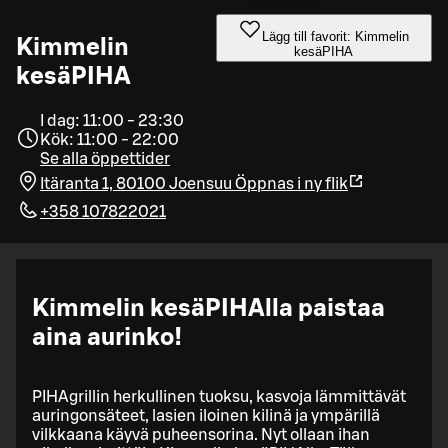
Lägg till favorit: Kimmelin
Kimmelin
kesäPIHA
kesäPIHA
I dag: 11:00 - 23:30
Kök: 11:00 - 22:00
Se alla öppettider
Itäranta 1, 80100 Joensuu
Öppnas i ny flik
+358 107822021
Kimmelin kesäPIHAlla paistaa
aina aurinko!
PIHAgrillin herkullinen tuoksu, kasvoja lämmittävät
auringonsäteet, lasien iloinen kilinä ja ympärillä
vilkkaana käyvä puheensorina. Nyt ollaan ihan