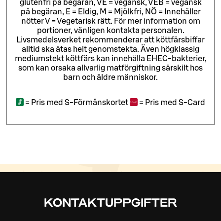
glutenfri på begäran, VE = vegansk, VEB = vegansk
på begäran, E = Eldig, M = Mjölkfri, NÖ = Innehåller
nötter V = Vegetarisk rätt. För mer information om
portioner, vänligen kontakta personalen.
Livsmedelsverket rekommenderar att köttfärsbiffar
alltid ska ätas helt genomstekta. Även högklassig
mediumstekt köttfärs kan innehålla EHEC-bakterier,
som kan orsaka allvarlig matförgiftning särskilt hos
barn och äldre människor.
=
Pris med S-Förmånskortet
=
Pris med S-Card
KONTAKTUPPGIFTER