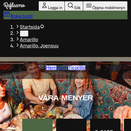
Gå till huvudinnehållet
Logga in
Sök
Öppna mobilmenyn
Boka bord
Startsida
…
Amarillo
Amarillo, Joensuu
Hem
Meny
Ticorillo
VÅRA MENYER