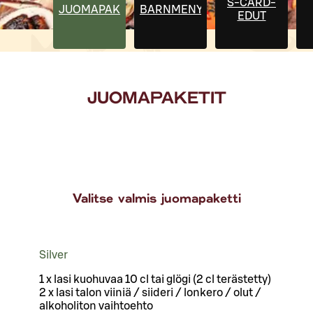
S-CARD-
JUOMAPAKETIT
BARNMENY
EDUT
JUOMAPAKETIT
Valitse valmis juomapaketti
Silver
1 x lasi kuohuvaa 10 cl tai glögi (2 cl terästetty)
2 x lasi talon viiniä / siideri / lonkero / olut /
alkoholiton vaihtoehto