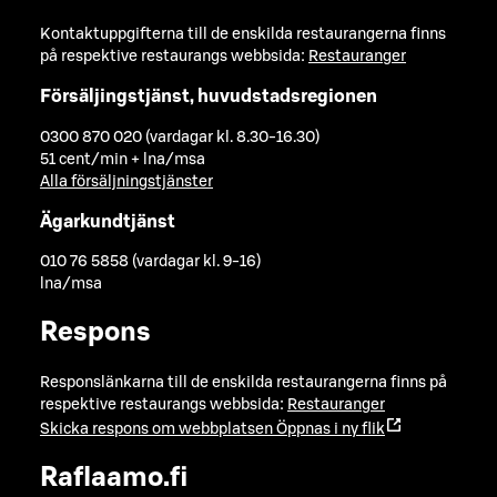
Kontaktuppgifterna till de enskilda restaurangerna finns
på respektive restaurangs webbsida:
Restauranger
Försäljingstjänst, huvudstadsregionen
0300 870 020 (vardagar kl. 8.30-16.30)
51 cent/min + lna/msa
Alla försäljningstjänster
Ägarkundtjänst
010 76 5858 (vardagar kl. 9-16)
lna/msa
Respons
Responslänkarna till de enskilda restaurangerna finns på
respektive restaurangs webbsida:
Restauranger
Skicka respons om webbplatsen
Öppnas i ny flik
Raflaamo.fi