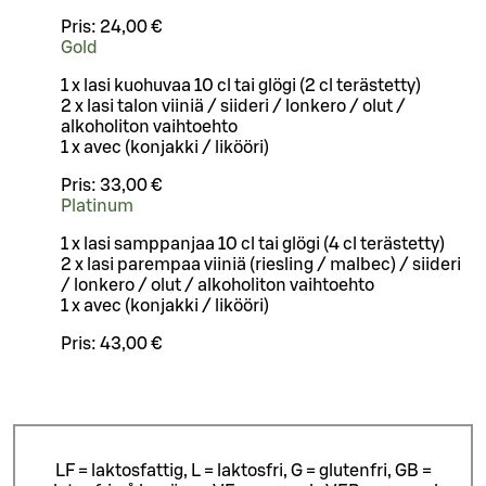
Pris:
24,00 €
Gold
1 x lasi kuohuvaa 10 cl tai glögi (2 cl terästetty)
2 x lasi talon viiniä / siideri / lonkero / olut /
alkoholiton vaihtoehto
1 x avec (konjakki / likööri)
Pris:
33,00 €
Platinum
1 x lasi samppanjaa 10 cl tai glögi (4 cl terästetty)
2 x lasi parempaa viiniä (riesling / malbec) / siideri
/ lonkero / olut / alkoholiton vaihtoehto
1 x avec (konjakki / likööri)
Pris:
43,00 €
LF = laktosfattig, L = laktosfri, G = glutenfri, GB =