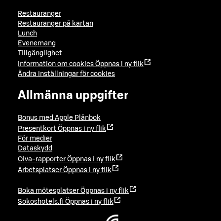
Restauranger
Restauranger på kartan
Lunch
Evenemang
Tillgänglighet
Information om cookies
Öppnas i ny flik
Ändra inställningar för cookies
Allmänna uppgifter
Bonus med Apple Plånbok
Presentkort
Öppnas i ny flik
För medier
Dataskydd
Oiva-rapporter
Öppnas i ny flik
Arbetsplatser
Öppnas i ny flik
Boka mötesplatser
Öppnas i ny flik
Sokoshotels.fi
Öppnas i ny flik