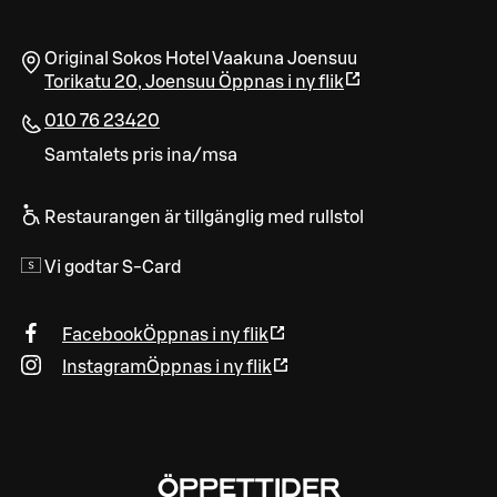
Original Sokos Hotel Vaakuna Joensuu
Torikatu 20
,
Joensuu
Öppnas i ny flik
010 76 23420
Samtalets pris ina/msa
Restaurangen är tillgänglig med rullstol
Vi godtar S-Card
Facebook
Öppnas i ny flik
Instagram
Öppnas i ny flik
ÖPPETTIDER