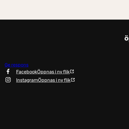
ö
Ge respons
Facebook
Öppnas i ny flik
Instagram
Öppnas i ny flik