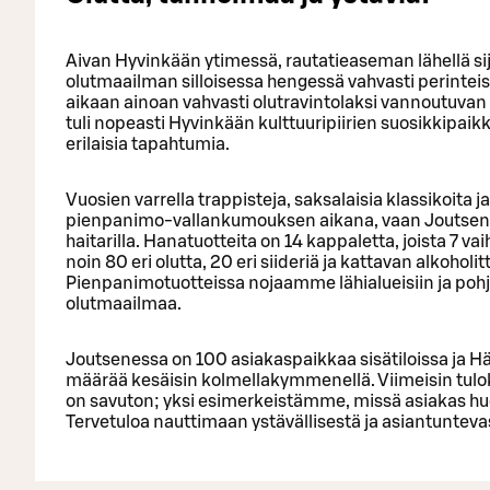
Aivan Hyvinkään ytimessä, rautatieaseman lähellä si
olutmaailman silloisessa hengessä vahvasti perinteisi
aikaan ainoan vahvasti olutravintolaksi vannoutuvan
tuli nopeasti Hyvinkään kulttuuripiirien suosikkipaikka
erilaisia tapahtumia.
Vuosien varrella trappisteja, saksalaisia klassikoita j
pienpanimo-vallankumouksen aikana, vaan Joutsen py
haitarilla. Hanatuotteita on 14 kappaletta, joista 7 va
noin 80 eri olutta, 20 eri siideriä ja kattavan alkoho
Pienpanimotuotteissa nojaamme lähialueisiin ja poh
olutmaailmaa.
Joutsenessa on 100 asiakaspaikkaa sisätiloissa ja H
määrää kesäisin kolmellakymmenellä. Viimeisin tulok
on savuton; yksi esimerkeistämme, missä asiakas huo
Tervetuloa nauttimaan ystävällisestä ja asiantunteva