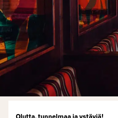
Olutta, tunnelmaa ja ystäviä!