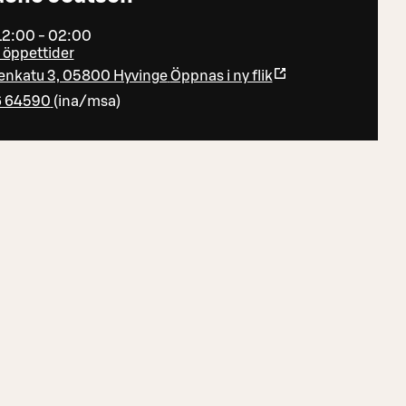
 12:00 - 02:00
a öppettider
nkatu 3, 05800 Hyvinge
Öppnas i ny flik
6 64590
(
ina/msa
)