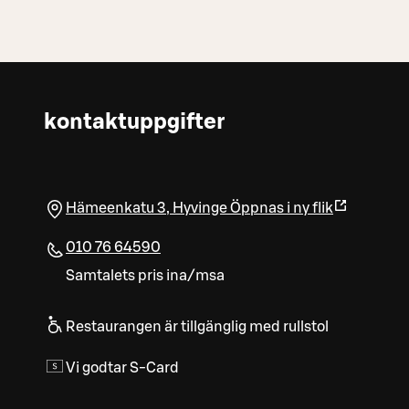
kontaktuppgifter
Hämeenkatu 3
,
Hyvinge
Öppnas i ny flik
010 76 64590
Samtalets pris ina/msa
Restaurangen är tillgänglig med rullstol
Vi godtar S-Card