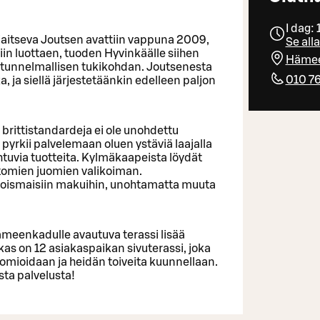
I dag:
jaitseva Joutsen avattiin vappuna 2009,
Se all
in luottaen, tuoden Hyvinkäälle siihen
Hämee
 tunnelmallisen tukikohdan. Joutsenesta
010 7
, ja siellä järjestetäänkin edelleen paljon
a brittistandardeja ei ole unohdettu
rkii palvelemaan oluen ystäviä laajalla
ihtuvia tuotteita. Kylmäkaapeista löydät
littomien juomien valikoiman.
joismaisiin makuihin, unohtamatta muuta
ämeenkadulle avautuva terassi lisää
as on 12 asiakaspaikan sivuterassi, joka
mioidaan ja heidän toiveita kuunnellaan.
sta palvelusta!