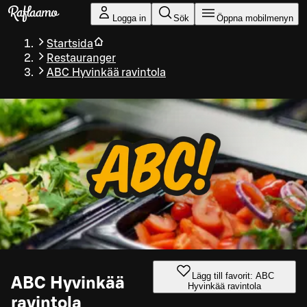
Gå till huvudinnehållet
Logga in
Sök
Öppna mobilmenyn
Startsida
Restauranger
ABC Hyvinkää ravintola
Lägg till favorit: ABC
ABC Hyvinkää
Hyvinkää ravintola
ravintola