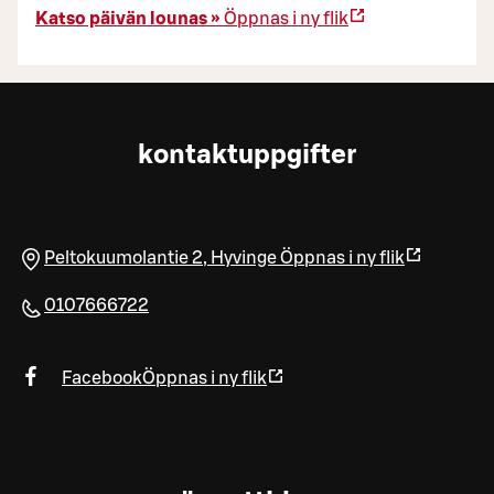
Katso päivän lounas »
Öppnas i ny flik
kontaktuppgifter
Peltokuumolantie 2
,
Hyvinge
Öppnas i ny flik
0107666722
Facebook
Öppnas i ny flik