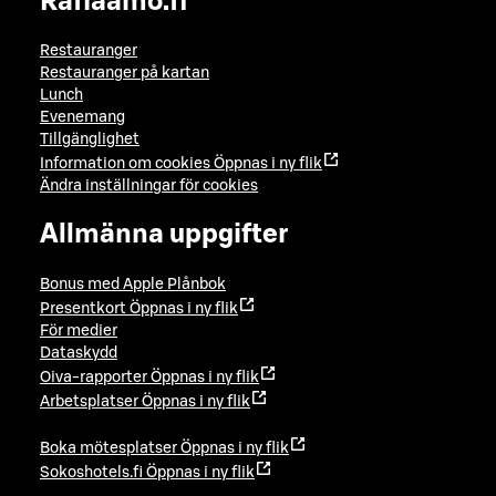
Raflaamo.fi
Restauranger
Restauranger på kartan
Lunch
Evenemang
Tillgänglighet
Information om cookies
Öppnas i ny flik
Ändra inställningar för cookies
Allmänna uppgifter
Bonus med Apple Plånbok
Presentkort
Öppnas i ny flik
För medier
Dataskydd
Oiva-rapporter
Öppnas i ny flik
Arbetsplatser
Öppnas i ny flik
Boka mötesplatser
Öppnas i ny flik
Sokoshotels.fi
Öppnas i ny flik