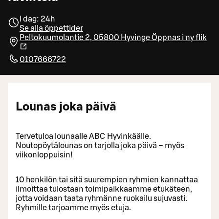
I dag: 24h
Se alla öppettider
Peltokuumolantie 2, 05800 Hyvinge
Öppnas i ny flik
0107666722
Lounas joka päivä
Tervetuloa lounaalle ABC Hyvinkäälle.
Noutopöytälounas on tarjolla joka päivä – myös
viikonloppuisin!
10 henkilön tai sitä suurempien ryhmien kannattaa
ilmoittaa tulostaan toimipaikkaamme etukäteen,
jotta voidaan taata ryhmänne ruokailu sujuvasti.
Ryhmille tarjoamme myös etuja.