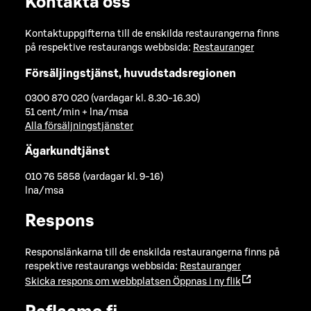
Kontakta oss
Kontaktuppgifterna till de enskilda restaurangerna finns
på respektive restaurangs webbsida:
Restauranger
Försäljingstjänst, huvudstadsregionen
0300 870 020 (vardagar kl. 8.30-16.30)
51 cent/min + lna/msa
Alla försäljningstjänster
Ägarkundtjänst
010 76 5858 (vardagar kl. 9-16)
lna/msa
Respons
Responslänkarna till de enskilda restaurangerna finns på
respektive restaurangs webbsida:
Restauranger
Skicka respons om webbplatsen
Öppnas i ny flik