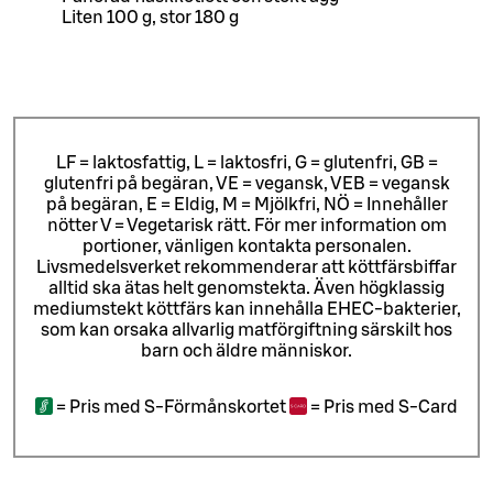
Liten 100 g, stor 180 g
LF = laktosfattig, L = laktosfri, G = glutenfri, GB =
glutenfri på begäran, VE = vegansk, VEB = vegansk
på begäran, E = Eldig, M = Mjölkfri, NÖ = Innehåller
nötter V = Vegetarisk rätt. För mer information om
portioner, vänligen kontakta personalen.
Livsmedelsverket rekommenderar att köttfärsbiffar
alltid ska ätas helt genomstekta. Även högklassig
mediumstekt köttfärs kan innehålla EHEC-bakterier,
som kan orsaka allvarlig matförgiftning särskilt hos
barn och äldre människor.
=
Pris med S-Förmånskortet
=
Pris med S-Card