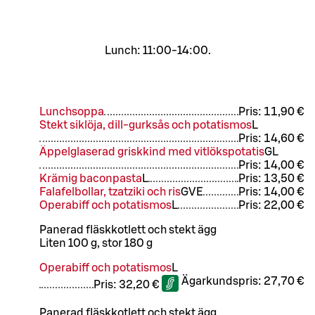
Lunch: 11:00-14:00.
Lunchsoppa
Pris:
11,90 €
Stekt siklöja, dill-gurksås och potatismos
L
Pris:
14,60 €
Äppelglaserad griskkind med vitlökspotatis
G
L
Pris:
14,00 €
Krämig baconpasta
L
Pris:
13,50 €
Falafelbollar, tzatziki och ris
G
VE
Pris:
14,00 €
Operabiff och potatismos
L
Pris:
22,00 €
Panerad fläskkotlett och stekt ägg
Liten 100 g, stor 180 g
Operabiff och potatismos
L
Ägarkundspris:
27,70 €
Pris:
32,20 €
Panerad fläskkotlett och stekt ägg