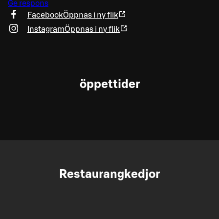
Ge respons
Facebook
Öppnas i ny flik
Instagram
Öppnas i ny flik
öppettider
Restaurangkedjor