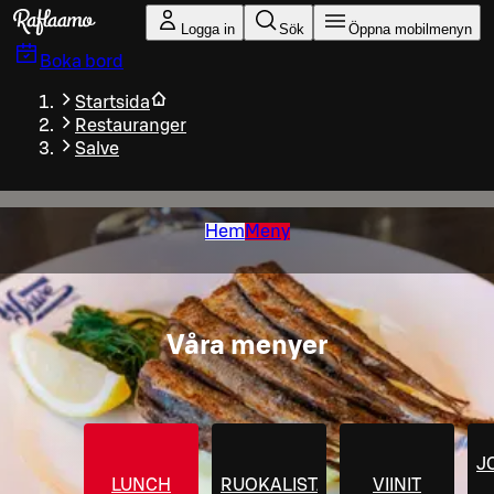
Gå till huvudinnehållet
Logga in
Sök
Öppna mobilmenyn
Boka bord
Startsida
Restauranger
Salve
Hem
Meny
Våra menyer
J
LUNCH
RUOKALISTA
VIINIT